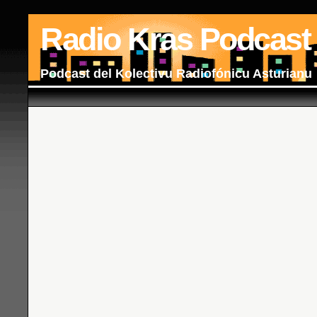
Radio Kras Podcast
Podcast del Kolectivu Radiofónicu Asturianu