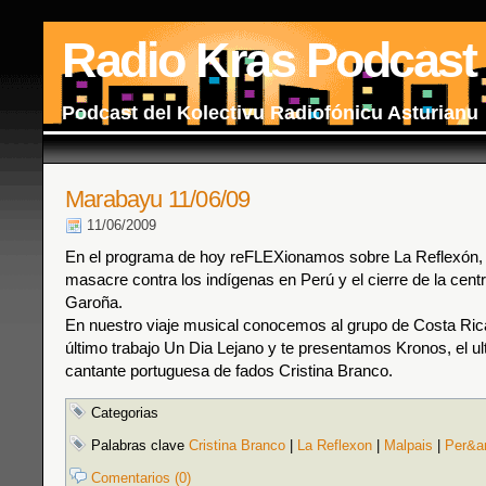
Radio Kras Podcast
Podcast del Kolectivu Radiofónicu Asturianu
Marabayu 11/06/09
11/06/2009
En el programa de hoy reFLEXionamos sobre La Reflexón,
masacre contra los indígenas en Perú y el cierre de la centr
Garoña.
En nuestro viaje musical conocemos al grupo de Costa Ric
último trabajo Un Dia Lejano y te presentamos Kronos, el ul
cantante portuguesa de fados Cristina Branco.
Categorias
Palabras clave
Cristina Branco
|
La Reflexon
|
Malpais
|
Per&a
Comentarios (0)