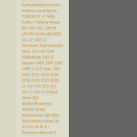
únetealarebeliósonora
-
Noticias comentarios
-
TOREROS
- P
.Mitty
Collier
/
/Talking Heads
007
091
091;
105FM
105 FM
10AñosMUSOC
11s
12
12M
12
Seminario Improvisación
Siero
13o
14N
15M
15MpaRato
15O
17
Hippies
1963
1984
1992
1996
1J
2
2º viaje.
200
2001
2011
2016
2018
2019
2020
2023
2026
22
23F
25N
25S
25n
25s
27
29S
2 / Poppa
2tone
300
30AñosRadioKras
30DEB
30deb
30diasenbici
360
3MA
3añosImPAHrables
3d
42
430
46
4F
4 /
Ramones
4thworld
5