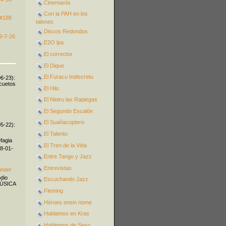
Cinemanía
Con la PAH en los
 #188
talones
Discos Redondos
9-7-26
E2O lpa
El corrector
El Dique
El Furacu Indiscretu
06-23):
icuetos
El Hilo
El Nieiru las Rapiegas
El Segundo Escalón
El Suañacoptero
05-22):
El Talento
fagia
El Tren de la Vida
08-01-
Entre Tango y Jazz
Entrevistas
inder
odio
Escuchando Jazz
MÚSICA
Fleming
Héroes ensin nome
Hablamos en Kras
Hablemos de Sexo