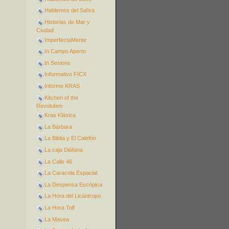
Hablemos del Sahra
Historias de Mar y
Ciudad
ImperfectaMente
In Campo Aperto
In Sesions
Informativo FICX
Informe KRAS
Kitchen of the
Revolution
Kras Klásica
La Bárbara
La Biblia y El Calefón
La caja Diáfana
La Calle 46
La Caracola Espacial
La Despensa Escópica
La Hora del Licántropo
La Hora Tolf
La Mavea