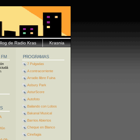
Blog de Radio Kras
Krasnia
5 FM
PROGRAMAS
ión
7 Pulgadas
 ciudá
A contracorriente
n
Arradio llibre Fuina
Asbury Park
AsturScore
Autofoto
Bailando con Lobos
S
Bakanal Musical
A
Barrios Abiertos
Cheque en Blanco
efón
Cinefagia
04-08-