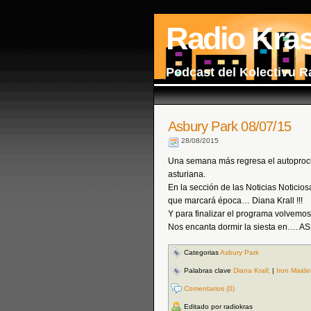
Radio Kra
Podcast del Kolectivu R
Asbury Park 08/07/15
28/08/2015
Una semana más regresa el autoprocl
asturiana.
En la sección de las Noticias Notici
que marcará época… Diana Krall !!!
Y para finalizar el programa volvemo
Nos encanta dormir la siesta en…
Categorias
Asbury Park
Palabras clave
Diana Krall;
|
Iron Maide
Comentarios (0)
Editado por radiokras