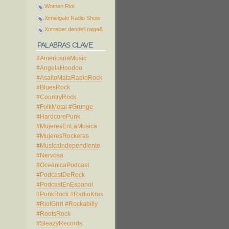
Women Riot
Ximiélgalo Radio Show
Xorrecer dende'l raiga&
PALABRAS CLAVE
#AmericanaMusic
#AngelaHoodoo
#AsaltoMataRadioRock
#BluesRock
#CountryRock
#FolkMetal
#Grunge
#HardcorePunk
#MujeresEnLaMusica
#MujeresRockeras
#MusicaIndependiente
#Nervosa
#OceánicaPodcast
#PodcastDeRock
#PodcastEnEspanol
#PunkRock
#RadioKras
#RiotGrrrl
#Rockabilly
#RootsRock
#SleazyRecords