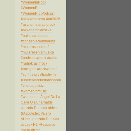
#WomenInRock
#WomenRiot
#WomenRiotPodcast
#alazkenaseva
#arf2026
#asaltomataradiorock
#azkenarockfestival
#ballenas
#blues
#conservacionmarina
#mujeresenelsurf
#mujeresenlamusica
#podcast
#punk
#radio
#radiokras
#rock
#rockgirls
#rockwomen
#surfhistory
#trashville
#unetealarebelionsonora
#vitoriagasteiz
#womeninmusic
#womenriot
Ángel De La
Calle
Ölafur arnalds
Úrszula Dudziak
áfrica
&Aacute;lex Valero
&Uacute;rszula Dudziak
éticas
<H1>Resource
ópera
último