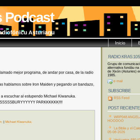
s Podcast
adiofónicu Asturianu
Inicio
RADIO KRAS 10
Grupu de comunicac
alternativa fundáu na
de Xixón (Asturies) e
amado mejor programa, de andar por casa, de la radio
1985.
e-mail
osas hablamos sobre Iron Maiden y pegando un bandazo,
SUBSCRIBE
s a escuchar al estupendo Michael Kiwanuka.
RSS Feed
. ASSSSSSBURYYYYYY PARKKKKKK!!!!
POST RECIENTE
WRP048 ANGEL
HOODOO
n;
|
Michael Kiwanuka;
La Biblia y el Cal
05-08-2026
Vericuetos 680 (