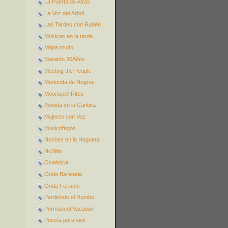
La Puerta de Atrás
La Voz del Árbol
Las Tardes con Rubén
Músicas en la tarde
Mapa mudo
Maratón 30Años
Meeting the People
Merienda de Negros
Moonspell Rites
Movida en la Cantina
Mujeres con Voz
Musicófagos
Noches en la Hoguera
NoSitio
Oceánica
Onda Barataria
Onda Feriante
Perdiendo el Rumbo
Permanent Vacation
Poesía para vivir