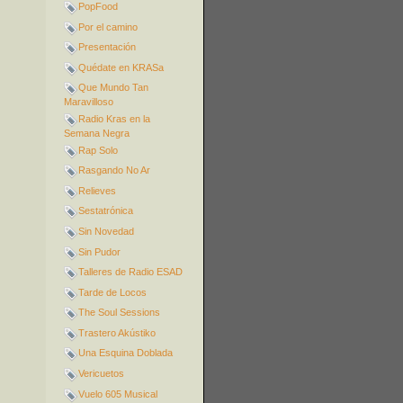
PopFood
Por el camino
Presentación
Quédate en KRASa
Que Mundo Tan
Maravilloso
Radio Kras en la
Semana Negra
Rap Solo
Rasgando No Ar
Relieves
Sestatrónica
Sin Novedad
Sin Pudor
Talleres de Radio ESAD
Tarde de Locos
The Soul Sessions
Trastero Akústiko
Una Esquina Doblada
Vericuetos
Vuelo 605 Musical