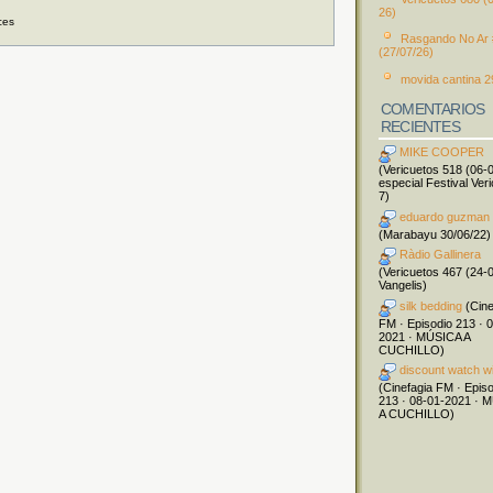
26)
ces
Rasgando No Ar
(27/07/26)
movida cantina 2
COMENTARIOS
RECIENTES
MIKE COOPER
(Vericuetos 518 (06-
especial Festival Ver
7)
eduardo guzman
(Marabayu 30/06/22)
Ràdio Gallinera
(Vericuetos 467 (24-
Vangelis)
silk bedding
(Cine
FM · Episodio 213 · 
2021 · MÚSICA A
CUCHILLO)
discount watch w
(Cinefagia FM · Epis
213 · 08-01-2021 · 
A CUCHILLO)