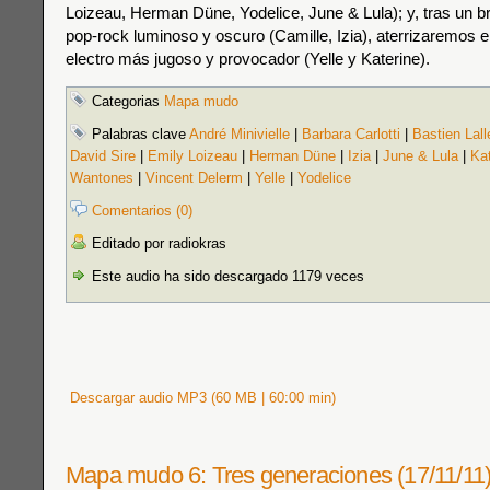
Loizeau, Herman Düne, Yodelice, June & Lula); y, tras un b
pop-rock luminoso y oscuro (Camille, Izia), aterrizaremos en
electro más jugoso y provocador (Yelle y Katerine).
Categorias
Mapa mudo
Palabras clave
André Minivielle
|
Barbara Carlotti
|
Bastien Lal
David Sire
|
Emily Loizeau
|
Herman Düne
|
Izia
|
June & Lula
|
Kat
Wantones
|
Vincent Delerm
|
Yelle
|
Yodelice
Comentarios (0)
Editado por radiokras
Este audio ha sido descargado 1179 veces
Descargar audio MP3 (60 MB | 60:00 min)
Mapa mudo 6: Tres generaciones (17/11/11