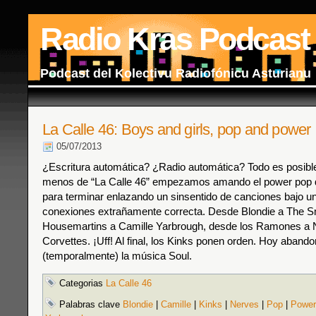
Radio Kras Podcast
Podcast del Kolectivu Radiofónicu Asturianu
La Calle 46: Boys and girls, pop and power
05/07/2013
¿Escritura automática? ¿Radio automática? Todo es posible
menos de “La Calle 46” empezamos amando el power pop 
para terminar enlazando un sinsentido de canciones bajo un
conexiones extrañamente correcta. Desde Blondie a The S
Housemartins a Camille Yarbrough, desde los Ramones a N
Corvettes. ¡Uff! Al final, los Kinks ponen orden. Hoy aban
(temporalmente) la música Soul.
Categorias
La Calle 46
Palabras clave
Blondie
|
Camille
|
Kinks
|
Nerves
|
Pop
|
Power