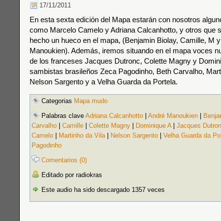
17/11/2011
En esta sexta edición del Mapa estarán con nosotros algun
como Marcelo Camelo y Adriana Calcanhotto, y otros que s
hecho un hueco en el mapa, (Benjamin Biolay, Camille, M 
Manoukien). Además, iremos situando en el mapa voces n
de los franceses Jacques Dutronc, Colette Magny y Dominiq
sambistas brasileños Zeca Pagodinho, Beth Carvalho, Marti
Nelson Sargento y a Velha Guarda da Portela.
Categorias
Mapa mudo
Palabras clave
Adriana Calcanhotto
|
André Manoukien
|
Benja
Carvalho
|
Camille
|
Colette Magny
|
Dominique A
|
Jacques Dutro
Camelo
|
Martinho da Vila
|
Nelson Sargento
|
Velha Guarda da Por
Pagodinho
Comentarios (0)
Editado por radiokras
Este audio ha sido descargado 1357 veces