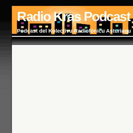
Radio Kras Podcast
Podcast del Kolectivu Radiofónicu Asturianu