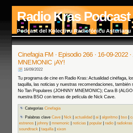
Radio Kras Podcast
Podcast del Kolectivu Radiofónicu Asturianu
Cinefagia FM · Episodio 266 · 16-09-2022 · 
MNEMONIC ¡AY!
16/09/2022
Tu programa de cine en Radio Kras: Actualidad cinéfaga, los
taquilla, las noticias y nuestras recomendaciones, también s
No Tan Populares (JOHNNY MNEMONIC); Cara B (ALGO
nuestra BSO con temas de película de Nick Cave.
Categorias
Cinefagia
Palabras clave
Cave
|
Nick
|
actualidad
|
ai
|
algoritmo
|
bso
|
c
estrenos
|
johnny
|
mnemonic
|
noticias
|
popular
|
radio
|
radiokras
soundtrack
|
taquilla
|
xixon