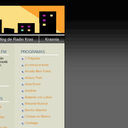
Blog de Radio Kras
Krasnia
5 FM
PROGRAMAS
ión
7 Pulgadas
 ciudá
A contracorriente
n
Arradio llibre Fuina
Asbury Park
AsturScore
Autofoto
Bailando con Lobos
S
Bakanal Musical
A
Barrios Abiertos
Cheque en Blanco
efón
Cinefagia
04-08-