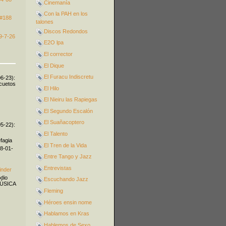
Cinemanía
Con la PAH en los
 #188
talones
Discos Redondos
9-7-26
E2O lpa
El corrector
El Dique
El Furacu Indiscretu
06-23):
icuetos
El Hilo
El Nieiru las Rapiegas
El Segundo Escalón
El Suañacoptero
05-22):
El Talento
fagia
El Tren de la Vida
08-01-
Entre Tango y Jazz
Entrevistas
inder
odio
Escuchando Jazz
MÚSICA
Fleming
Héroes ensin nome
Hablamos en Kras
Hablemos de Sexo