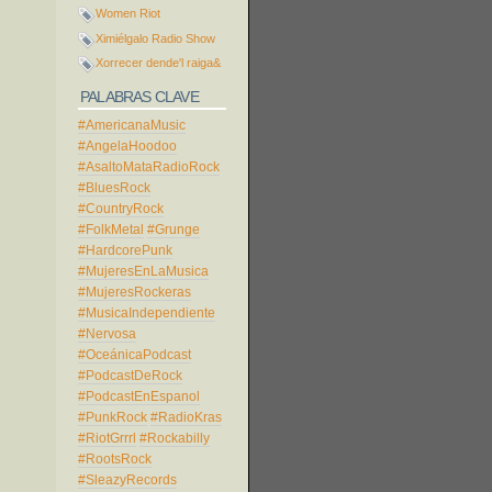
Women Riot
Ximiélgalo Radio Show
Xorrecer dende'l raiga&
PALABRAS CLAVE
#AmericanaMusic
#AngelaHoodoo
#AsaltoMataRadioRock
#BluesRock
#CountryRock
#FolkMetal
#Grunge
#HardcorePunk
#MujeresEnLaMusica
#MujeresRockeras
#MusicaIndependiente
#Nervosa
#OceánicaPodcast
#PodcastDeRock
#PodcastEnEspanol
#PunkRock
#RadioKras
#RiotGrrrl
#Rockabilly
#RootsRock
#SleazyRecords