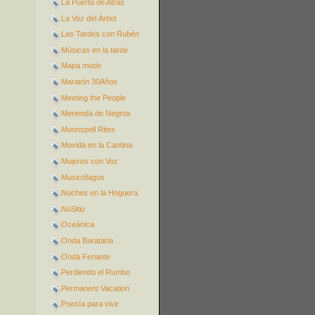
La Puerta de Atrás
La Voz del Árbol
Las Tardes con Rubén
Músicas en la tarde
Mapa mudo
Maratón 30Años
Meeting the People
Merienda de Negros
Moonspell Rites
Movida en la Cantina
Mujeres con Voz
Musicófagos
Noches en la Hoguera
NoSitio
Oceánica
Onda Barataria
Onda Feriante
Perdiendo el Rumbo
Permanent Vacation
Poesía para vivir