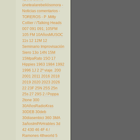
únetealarebeliósonora
-
Noticias comentarios
-
TOREROS
- P
.Mitty
Collier
/
/Talking Heads
007
091
091;
105FM
105 FM
10AñosMUSOC
11s
12
12M
12
Seminario Improvisación
Siero
13o
14N
15M
15MpaRato
15O
17
Hippies
1963
1984
1992
1996
1J
2
2º viaje.
200
2001
2011
2016
2018
2019
2020
2023
2026
22
23F
25N
25S
25n
25s
27
29S
2 / Poppa
2tone
300
30AñosRadioKras
30DEB
30deb
30diasenbici
360
3MA
3añosImPAHrables
3d
42
430
46
4F
4 /
Ramones
4thworld
5