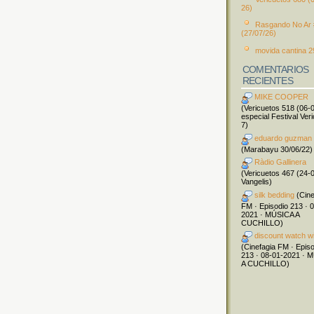
26)
Rasgando No Ar
(27/07/26)
movida cantina 2
COMENTARIOS
RECIENTES
MIKE COOPER
(Vericuetos 518 (06-
especial Festival Ver
7)
eduardo guzman
(Marabayu 30/06/22)
Ràdio Gallinera
(Vericuetos 467 (24-
Vangelis)
silk bedding
(Cine
FM · Episodio 213 · 
2021 · MÚSICA A
CUCHILLO)
discount watch w
(Cinefagia FM · Epis
213 · 08-01-2021 · 
A CUCHILLO)