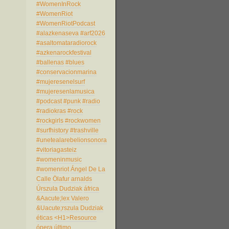
#WomenInRock
#WomenRiot
#WomenRiotPodcast
#alazkenaseva
#arf2026
#asaltomataradiorock
#azkenarockfestival
#ballenas
#blues
#conservacionmarina
#mujeresenelsurf
#mujeresenlamusica
#podcast
#punk
#radio
#radiokras
#rock
#rockgirls
#rockwomen
#surfhistory
#trashville
#unetealarebelionsonora
#vitoriagasteiz
#womeninmusic
#womenriot
Ángel De La
Calle
Ölafur arnalds
Úrszula Dudziak
áfrica
&Aacute;lex Valero
&Uacute;rszula Dudziak
éticas
<H1>Resource
ópera
último