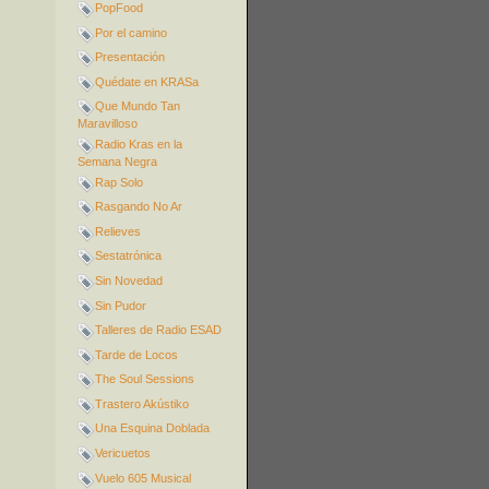
PopFood
Por el camino
Presentación
Quédate en KRASa
Que Mundo Tan
Maravilloso
Radio Kras en la
Semana Negra
Rap Solo
Rasgando No Ar
Relieves
Sestatrónica
Sin Novedad
Sin Pudor
Talleres de Radio ESAD
Tarde de Locos
The Soul Sessions
Trastero Akústiko
Una Esquina Doblada
Vericuetos
Vuelo 605 Musical