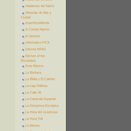
Hablemos del Sahra
Historias de Mar y
Ciudad
ImperfectaMente
In Campo Aperto
In Sesions
Informativo FICX
Informe KRAS
Kitchen of the
Revolution
Kras Klásica
La Bárbara
La Biblia y El Calefón
La caja Diáfana
La Calle 46
La Caracola Espacial
La Despensa Escópica
La Hora del Licántropo
La Hora Tolf
La Mavea