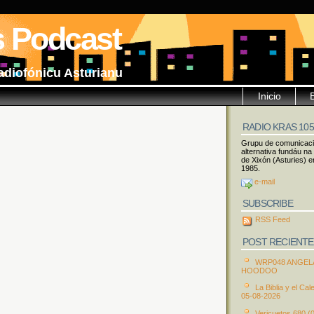
s Podcast
adiofónicu Asturianu
Inicio
RADIO KRAS 10
Grupu de comunicac
alternativa fundáu na
de Xixón (Asturies) e
1985.
e-mail
SUBSCRIBE
RSS Feed
POST RECIENTE
WRP048 ANGEL
HOODOO
La Biblia y el Cal
05-08-2026
Vericuetos 680 (