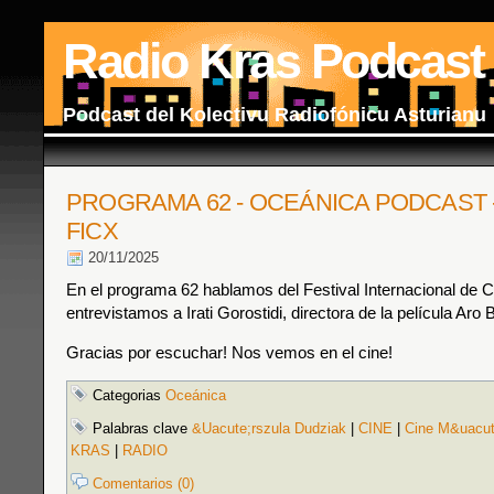
Radio Kras Podcast
Podcast del Kolectivu Radiofónicu Asturianu
PROGRAMA 62 - OCEÁNICA PODCAST 
FICX
20/11/2025
En el programa 62 hablamos del Festival Internacional de C
entrevistamos a Irati Gorostidi, directora de la película Aro B
Gracias por escuchar! Nos vemos en el cine!
Categorias
Oceánica
Palabras clave
&Uacute;rszula Dudziak
|
CINE
|
Cine M&uacut
KRAS
|
RADIO
Comentarios (0)