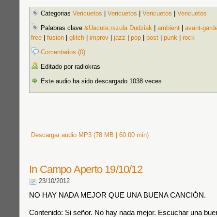
Categorias
Vericuetos
|
Vericuetos
|
Vericuetos
|
Vericuetos
Palabras clave
&Uacute;rszula Dudziak
|
ambient
|
avant-gard
free
|
fusion
|
glitch
|
improv
|
jazz
|
pop
|
post
|
punk
|
rock
Comentarios (0)
Editado por radiokras
Este audio ha sido descargado 1038 veces
Descargar audio MP3 (78 MB | 60:00 min)
In Campo Aperto 19/10/12
23/10/2012
NO HAY NADA MEJOR QUE UNA BUENA CANCIÓN.
Contenido: Si señor. No hay nada mejor. Escuchar una bue