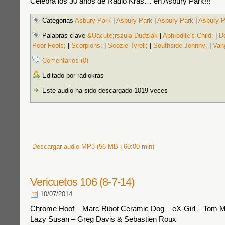
Celebra los 30 años de Radio Kras… en Asbury Park!!!
Categorias
Asbury Park
|
Asbury Park
|
Asbury Park
|
Asbury P
Palabras clave
&Uacute;rszula Dudziak
|
Aphrodite's Child;
|
D
Poor Fools;
|
Scorpions;
|
Soozie Tyrell;
|
Southside Johnny;
|
Vang
Comentarios (0)
Editado por radiokras
Este audio ha sido descargado 1019 veces
Descargar audio MP3 (56 MB | 60:00 min)
Vericuetos 106 (8-7-14)
10/07/2014
Chrome Hoof – Marc Ribot Ceramic Dog – eX-Girl – Tom M
Lazy Susan – Greg Davis & Sebastien Roux