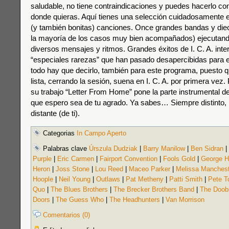
saludable, no tiene contraindicaciones y puedes hacerlo c
donde quieras. Aquí tienes una selección cuidadosamente 
(y también bonitas) canciones. Once grandes bandas y dieci
la mayoría de los casos muy bien acompañados) ejecutan
diversos mensajes y ritmos. Grandes éxitos de I. C. A. int
“especiales rarezas” que han pasado desapercibidas para el
todo hay que decirlo, también para este programa, puesto qu
lista, cerrando la sesión, suena en I. C. A. por primera vez
su trabajo “Letter From Home” pone la parte instrumental d
que espero sea de tu agrado. Ya sabes… Siempre distinto,
distante (de ti).
Categorias
In Campo Aperto
Palabras clave
Úrszula Dudziak
|
Barry Manilow
|
Ben Sidran
|
Purple
|
Eric Carmen
|
Fairport Convention
|
Fools Gold
|
George H
Heron
|
Joss Stone
|
Lou Reed
|
Maceo Parker
|
Melissa Manchest
Hoople
|
Neil Young
|
Outlaws
|
Pat Metheny
|
Patti Smith
|
Pete 
Quo
|
The Blues Brothers
|
The Brecker Brothers Band
|
The Doobi
Doors
|
The Guess Who
|
The Headhunters
|
Van Morrison
Comentarios (0)