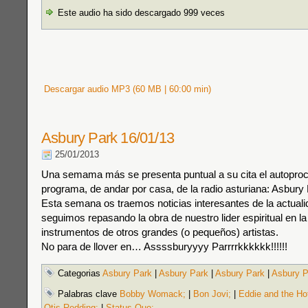
Este audio ha sido descargado 999 veces
Descargar audio MP3 (60 MB | 60:00 min)
Asbury Park 16/01/13
25/01/2013
Una semama más se presenta puntual a su cita el autopro
programa, de andar por casa, de la radio asturiana: Asbury
Esta semana os traemos noticias interesantes de la actual
seguimos repasando la obra de nuestro lider espiritual en la
instrumentos de otros grandes (o pequeños) artistas.
No para de llover en… Assssburyyyy Parrrrkkkkkk!!!!!!
Categorias
Asbury Park
|
Asbury Park
|
Asbury Park
|
Asbury P
Palabras clave
Bobby Womack;
|
Bon Jovi;
|
Eddie and the Ho
Otis Redding;
|
Status Quo;