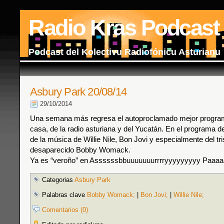
Radio Kras Podcast
Podcast del Kolectivu Radiofónicu Asturianu
Asbury Park 20/08/14
29/10/2014
Una semana más regresa el autoproclamado mejor program
casa, de la radio asturiana y del Yucatán. En el programa d
de la música de Willie Nile, Bon Jovi y especialmente del tr
desaparecido Bobby Womack.
Ya es “veroño” en Assssssbbuuuuuuurrrryyyyyyyyy Paaaaaa
Categorias
Asbury Park
Palabras clave
Bobby Womack;
|
Bon Jovi;
|
Willie Nile;
Comentarios (0)