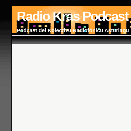
Radio Kras Podcast
Podcast del Kolectivu Radiofónicu Asturianu