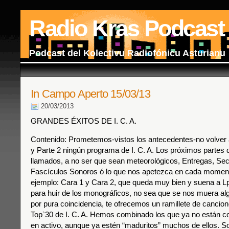
Radio Kras Podcast
Podcast del Kolectivu Radiofónicu Asturianu
In Campo Aperto 15/03/13
20/03/2013
GRANDES ÉXITOS DE I. C. A.
Contenido: Prometemos-vistos los antecedentes-no volver a 
y Parte 2 ningún programa de I. C. A. Los próximos partes 
llamados, a no ser que sean meteorológicos, Entregas, Sec
Fascículos Sonoros ó lo que nos apetezca en cada momen
ejemplo: Cara 1 y Cara 2, que queda muy bien y suena a Lp
para huir de los monográficos, no sea que se nos muera al
por pura coincidencia, te ofrecemos un ramillete de cancion
Top`30 de I. C. A. Hemos combinado los que ya no están c
en activo, aunque ya estén “maduritos” muchos de ellos. S