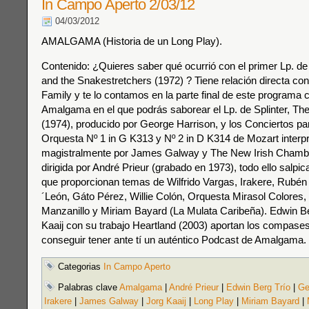
In Campo Aperto 2/03/12
04/03/2012
AMALGAMA (Historia de un Long Play).
Contenido: ¿Quieres saber qué ocurrió con el primer Lp. 
and the Snakestretchers (1972) ? Tiene relación directa co
Family y te lo contamos en la parte final de este program
Amalgama en el que podrás saborear el Lp. de Splinter, The
(1974), producido por George Harrison, y los Conciertos pa
Orquesta Nº 1 in G K313 y Nº 2 in D K314 de Mozart interp
magistralmente por James Galway y The New Irish Chamb
dirigida por André Prieur (grabado en 1973), todo ello salpi
que proporcionan temas de Wilfrido Vargas, Irakere, Rubé
´León, Gáto Pérez, Willie Colón, Orquesta Mirasol Colores
Manzanillo y Miriam Bayard (La Mulata Caribeña). Edwin Be
Kaaij con su trabajo Heartland (2003) aportan los compase
conseguir tener ante tí un auténtico Podcast de Amalgama.
Categorias
In Campo Aperto
Palabras clave
Amalgama
|
André Prieur
|
Edwin Berg Trío
|
Ge
Irakere
|
James Galway
|
Jorg Kaaij
|
Long Play
|
Miriam Bayard
|