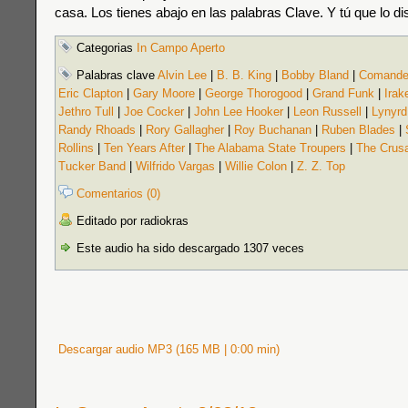
casa. Los tienes abajo en las palabras Clave. Y tú que lo dis
Categorias
In Campo Aperto
Palabras clave
Alvin Lee
|
B. B. King
|
Bobby Bland
|
Comande
Eric Clapton
|
Gary Moore
|
George Thorogood
|
Grand Funk
|
Irak
Jethro Tull
|
Joe Cocker
|
John Lee Hooker
|
Leon Russell
|
Lynyrd
Randy Rhoads
|
Rory Gallagher
|
Roy Buchanan
|
Ruben Blades
|
Rollins
|
Ten Years After
|
The Alabama State Troupers
|
The Crus
Tucker Band
|
Wilfrido Vargas
|
Willie Colon
|
Z. Z. Top
Comentarios (0)
Editado por radiokras
Este audio ha sido descargado 1307 veces
Descargar audio MP3 (165 MB | 0:00 min)