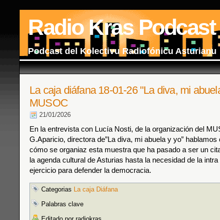
Radio Kras Podcast
Podcast del Kolectivu Radiofónicu Asturianu
La caja diáfana 18-01-26 "La diva, mi abuela
MUSOC
21/01/2026
En la entrevista con Lucía Nosti, de la organización del M
G.Aparicio, directora de”La diva, mi abuela y yo” hablamos
cómo se organiaz esta muestra que ha pasado a ser un cita
la agenda cultural de Asturias hasta la necesidad de la intra
ejercicio para defender la democracia.
Categorias
La caja Diáfana
Palabras clave
Editado por radiokras