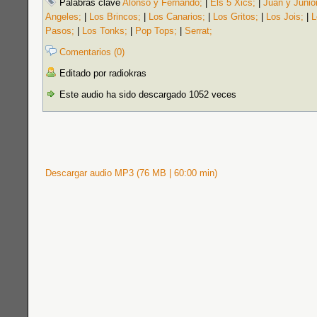
Palabras clave
Alonso y Fernando;
|
Els 5 Xics;
|
Juan y Junio
Angeles;
|
Los Brincos;
|
Los Canarios;
|
Los Gritos;
|
Los Jois;
|
L
Pasos;
|
Los Tonks;
|
Pop Tops;
|
Serrat;
Comentarios (0)
Editado por radiokras
Este audio ha sido descargado 1052 veces
Descargar audio MP3 (76 MB | 60:00 min)