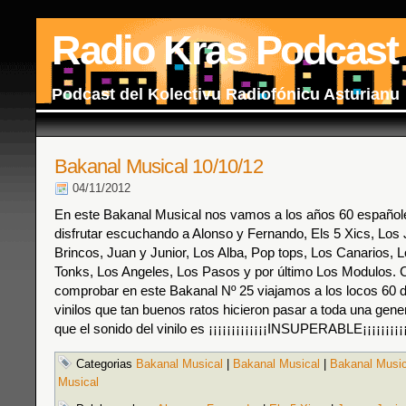
Radio Kras Podcast
Podcast del Kolectivu Radiofónicu Asturianu
Bakanal Musical 10/10/12
04/11/2012
En este Bakanal Musical nos vamos a los años 60 españo
disfrutar escuchando a Alonso y Fernando, Els 5 Xics, Los J
Brincos, Juan y Junior, Los Alba, Pop tops, Los Canarios, L
Tonks, Los Angeles, Los Pasos y por último Los Modulos.
comprobar en este Bakanal Nº 25 viajamos a los locos 60
vinilos que tan buenos ratos hicieron pasar a toda una gener
que el sonido del vinilo es ¡¡¡¡¡¡¡¡¡¡¡¡¡INSUPERABLE¡¡¡¡¡¡¡¡¡¡
Categorias
Bakanal Musical
|
Bakanal Musical
|
Bakanal Music
Musical