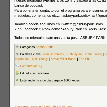
nuestro programa (viernes a las 15 h. y sábado a las 01 h.) 
banco de podcast.
Para ponerte en contacto con el programa para enviarnos p
maquetas, comentarios etc…: asburypark.radiokras@gmai
También podéis seguirnos en Twitter: @asburypark_kras
Y en Facebook e Ivoox como “Asbury Park en Radio Kras”
Todos los miércoles date una vuelta por… ASBURY PARK!!
Categorias
Asbury Park
Palabras clave
Beau Brummels;
|
Bob Dylan;
|
Chris Isaak;
|
J
Kiwanuka;
|
Neil Young;
|
Steve Miller Band;
|
The Cult;
Comentarios (0)
Editado por radiokras
Este audio ha sido descargado 1060 veces
Descargar audio MP3 (86 MB | 60:00 min)