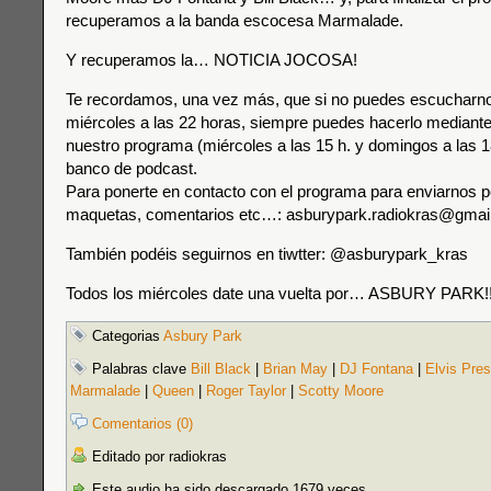
recuperamos a la banda escocesa Marmalade.
Y recuperamos la… NOTICIA JOCOSA!
Te recordamos, una vez más, que si no puedes escucharnos
miércoles a las 22 horas, siempre puedes hacerlo mediante 
nuestro programa (miércoles a las 15 h. y domingos a las 18
banco de podcast.
Para ponerte en contacto con el programa para enviarnos p
maquetas, comentarios etc…: asburypark.radiokras@gmai
También podéis seguirnos en tiwtter: @asburypark_kras
Todos los miércoles date una vuelta por… ASBURY PARK!!
Categorias
Asbury Park
Palabras clave
Bill Black
|
Brian May
|
DJ Fontana
|
Elvis Pres
Marmalade
|
Queen
|
Roger Taylor
|
Scotty Moore
Comentarios (0)
Editado por radiokras
Este audio ha sido descargado 1679 veces