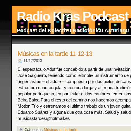
Radio Kras Podcast
Podcast del Kolectivu Radiofónicu Asturianu
Músicas en la tarde 11-12-13
11/12/2013
El espectáculo Aduf fue concebido a partir de una invitación
José Salgueiro, teniendo como leitmotiv un instrumento de 
origen árabe – el adufe – compuesto por dos pieles de cab
estructura cuadrangular y con una larga y afirmada tradició
popular portuguesa, en particular en los cantares femeninos
Beira Baixa.Para el resto del camino nos hacemos acompa
Motion Trio y estrenamos el último trabajo de un joven guita
Eduardo Suárez y alguna que otra cosa más. Salud y salud
musicastardes@hotmail.es
Categorias
Músicas en la tarde