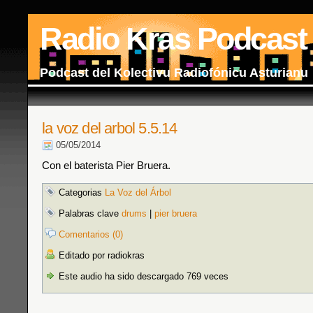
Radio Kras Podcast
Podcast del Kolectivu Radiofónicu Asturianu
la voz del arbol 5.5.14
05/05/2014
Con el baterista Pier Bruera.
Categorias
La Voz del Árbol
Palabras clave
drums
|
pier bruera
Comentarios (0)
Editado por radiokras
Este audio ha sido descargado 769 veces