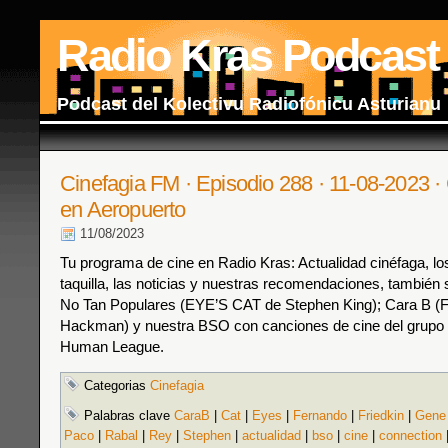
Radio Kras Podcast
Podcast del Kolectivu Radiofónicu Asturianu
Cinefagia FM · Episodio 288 · 11-08-2023 
en Aeropuerto
11/08/2023
Tu programa de cine en Radio Kras: Actualidad cinéfaga, los
taquilla, las noticias y nuestras recomendaciones, también s
No Tan Populares (EYE’S CAT de Stephen King); Cara B (F
Hackman) y nuestra BSO con canciones de cine del grupo 
Human League.
Categorias
Cinefagia
Palabras clave
CaraB
|
Cat
|
Eyes
|
Fernando
|
Friedkin
|
Gene
Paco
|
Rabal
|
Rey
|
Stephen
|
actualidad
|
bso
|
cine
|
connection