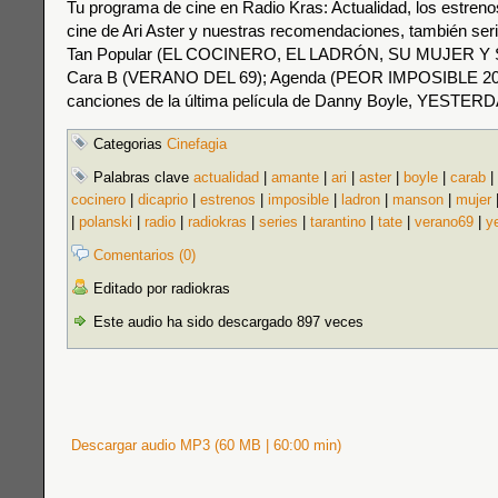
Tu programa de cine en Radio Kras: Actualidad, los estrenos,
cine de Ari Aster y nuestras recomendaciones, también seri
Tan Popular (EL COCINERO, EL LADRÓN, SU MUJER Y
Cara B (VERANO DEL 69); Agenda (PEOR IMPOSIBLE 20
canciones de la última película de Danny Boyle, YESTERD
Categorias
Cinefagia
Palabras clave
actualidad
|
amante
|
ari
|
aster
|
boyle
|
carab
|
cocinero
|
dicaprio
|
estrenos
|
imposible
|
ladron
|
manson
|
mujer
|
polanski
|
radio
|
radiokras
|
series
|
tarantino
|
tate
|
verano69
|
y
Comentarios (0)
Editado por radiokras
Este audio ha sido descargado 897 veces
Descargar audio MP3 (60 MB | 60:00 min)