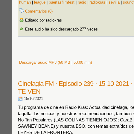
human
|
league
|
puertasfilmfest
|
radio
|
radiokras
|
sevilla
|
sound
Comentarios (0)
Editado por radiokras
Este audio ha sido descargado 277 veces
Descargar audio MP3 (60 MB | 60:00 min)
Cinefagia FM · Episodio 239 · 15-10-202
TE VEN
15/10/2021
Tu programa de cine en Radio Kras: Actualidad cinéfaga, los
taquilla, las noticias y nuestras recomendaciones, también s
No Tan Populares (LAS COLINAS TIENEN OJOS); Cara
SAWNEY BEANE) y nuestra BSO, con temas extraídos de l
LEYES DE LA FRONTERA.