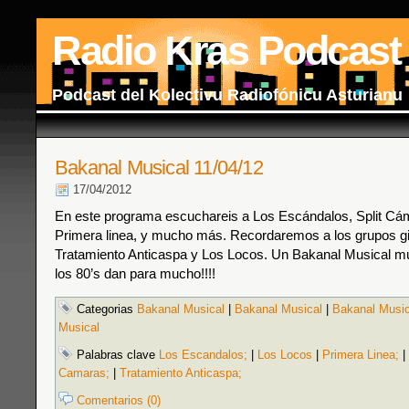
Radio Kras Podcast
Podcast del Kolectivu Radiofónicu Asturianu
Bakanal Musical 11/04/12
17/04/2012
En este programa escuchareis a Los Escándalos, Split Cá
Primera linea, y mucho más. Recordaremos a los grupos g
Tratamiento Anticaspa y Los Locos. Un Bakanal Musical 
los 80’s dan para mucho!!!!
Categorias
Bakanal Musical
|
Bakanal Musical
|
Bakanal Music
Musical
Palabras clave
Los Escandalos;
|
Los Locos
|
Primera Linea;
|
Camaras;
|
Tratamiento Anticaspa;
Comentarios (0)