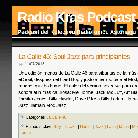
Radio Kras Podcast
Podcast del Kolectivu Radiofónicu Asturianu
La Calle 46: Soul Jazz para principiantes
11/07/2013
Una edición menos de La Calle 46 para sibaritas de la músi
el Soul, después del Hard Bop y justo a tiempo para el Mod,
mucho, mucho humo. El calor del verano nos sirve para cr
sonora aún más calurosa: Mel Tormé, Jack McDuff, Art Bla
Tamiko Jones, Billy Hawks, Dave Pike o Billy Larkin. Llámal
Jazz, llámalo Mod Jazz.
Categorias
La Calle 46
Palabras clave
Billy
|
Hawks
|
Herbie
|
Jazz
|
Latin
|
Mann
|
Me
Tormé