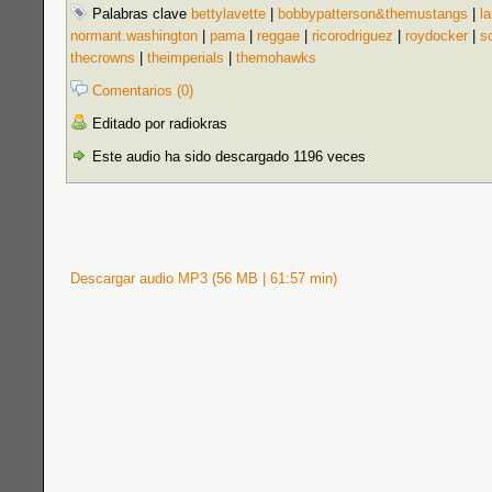
Palabras clave
bettylavette
|
bobbypatterson&themustangs
|
la
normant.washington
|
pama
|
reggae
|
ricorodri­guez
|
roydocker
|
s
thecrowns
|
theimperials
|
themohawks
Comentarios (0)
Editado por radiokras
Este audio ha sido descargado 1196 veces
Descargar audio MP3 (56 MB | 61:57 min)