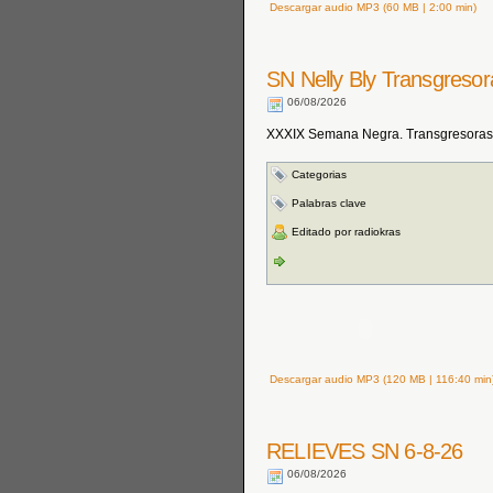
Descargar audio MP3 (60 MB | 2:00 min)
SN Nelly Bly Transgresor
06/08/2026
XXXIX Semana Negra. Transgresoras: 
Categorias
Palabras clave
Editado por radiokras
Descargar audio MP3 (120 MB | 116:40 min
RELIEVES SN 6-8-26
06/08/2026