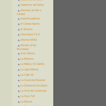
Hablemos del Sahra
Historias de Mar y
Ciudad
ImperfectaMente
In Campo Aperto
In Sesions
Informativo FICX
Informe KRAS
Kitchen of the
Revolution
Kras Klásica
La Bárbara
La Biblia y El Calefón
La caja Diáfana
La Calle 46
La Caracola Espacial
La Despensa Escópica
La Hora del Licántropo
La Hora Tolf
La Mavea