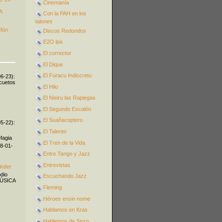
Cinemanía
A
Con la PAH en los
talones
efón
Discos Redondos
E2O lpa
El corrector
El Dique
El Furacu Indiscretu
06-23):
icuetos
El Hilo
El Nieiru las Rapiegas
El Segundo Escalón
El Suañacoptero
05-22):
El Talento
fagia
El Tren de la Vida
08-01-
Entre Tango y Jazz
Entrevistas
inder
odio
Escuchando Jazz
MÚSICA
Fleming
Héroes ensin nome
Hablamos en Kras
Hablemos de Sexo