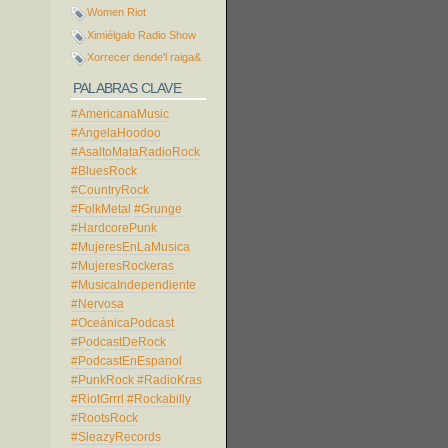
Women Riot
Ximiélgalo Radio Show
Xorrecer dende'l raiga&
PALABRAS CLAVE
#AmericanaMusic
#AngelaHoodoo
#AsaltoMataRadioRock
#BluesRock
#CountryRock
#FolkMetal
#Grunge
#HardcorePunk
#MujeresEnLaMusica
#MujeresRockeras
#MusicaIndependiente
#Nervosa
#OceánicaPodcast
#PodcastDeRock
#PodcastEnEspanol
#PunkRock
#RadioKras
#RiotGrrrl
#Rockabilly
#RootsRock
#SleazyRecords