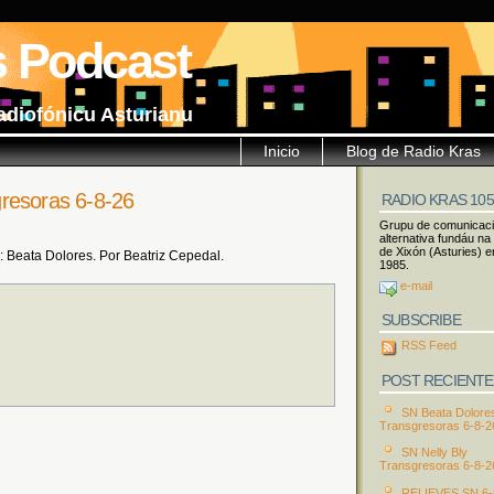
s Podcast
adiofónicu Asturianu
Inicio
Blog de Radio Kras
resoras 6-8-26
RADIO KRAS 10
Grupu de comunicac
alternativa fundáu na
de Xixón (Asturies) e
Beata Dolores. Por Beatriz Cepedal.
1985.
e-mail
SUBSCRIBE
RSS Feed
POST RECIENTE
SN Beata Dolore
Transgresoras 6-8-2
SN Nelly Bly
Transgresoras 6-8-2
RELIEVES SN 6-