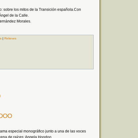
: sobre los mitos de la Transición española.Con
gel de la Calle.
Fernández Morales.
es
|
Relieves
)
ODOO
ama especial monográfico junto a una de las voces
scena de raíces: Angela Hoodoo.