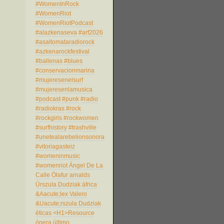
#WomenInRock
#WomenRiot
#WomenRiotPodcast
#alazkenaseva
#arf2026
#asaltomataradiorock
#azkenarockfestival
#ballenas
#blues
#conservacionmarina
#mujeresenelsurf
#mujeresenlamusica
#podcast
#punk
#radio
#radiokras
#rock
#rockgirls
#rockwomen
#surfhistory
#trashville
#unetealarebelionsonora
#vitoriagasteiz
#womeninmusic
#womenriot
Ángel De La
Calle
Ölafur arnalds
Úrszula Dudziak
áfrica
&Aacute;lex Valero
&Uacute;rszula Dudziak
éticas
<H1>Resource
ópera
último