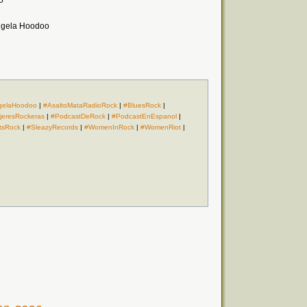
o
Angela Hoodoo
gelaHoodoo
|
#AsaltoMataRadioRock
|
#BluesRock
|
jeresRockeras
|
#PodcastDeRock
|
#PodcastEnEspanol
|
tsRock
|
#SleazyRecords
|
#WomenInRock
|
#WomenRiot
|