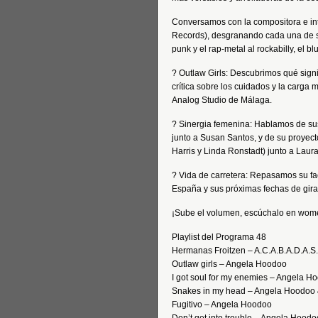
Conversamos con la compositora e inté
Records), desgranando cada una de s
punk y el rap-metal al rockabilly, el bl
? Outlaw Girls: Descubrimos qué signif
crítica sobre los cuidados y la carga 
Analog Studio de Málaga.
? Sinergia femenina: Hablamos de su
junto a Susan Santos, y de su proyecto
Harris y Linda Ronstadt) junto a Laur
? Vida de carretera: Repasamos su fa
España y sus próximas fechas de gira p
¡Sube el volumen, escúchalo en women
Playlist del Programa 48
Hermanas Froitzen – A.C.A.B.A.D.A.S.
Outlaw girls – Angela Hoodoo
I got soul for my enemies – Angela H
Snakes in my head – Angela Hoodoo
Fugitivo – Angela Hoodoo