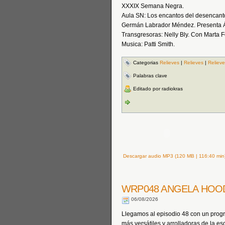
XXXIX Semana Negra.
Aula SN: Los encantos del desencanto
Germán Labrador Méndez. Presenta Án
Transgresoras: Nelly Bly. Con Marta 
Musica: Patti Smith.
Categorias
Relieves
|
Relieves
|
Reliev
Palabras clave
Editado por radiokras
Descargar audio MP3 (120 MB | 116:40 min
WRP048 ANGELA HO
06/08/2026
Llegamos al episodio 48 con un progr
más versátiles y arrolladoras de la e