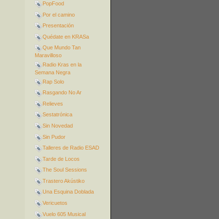
PopFood
Por el camino
Presentación
Quédate en KRASa
Que Mundo Tan
Maravilloso
Radio Kras en la
Semana Negra
Rap Solo
Rasgando No Ar
Relieves
Sestatrónica
Sin Novedad
Sin Pudor
Talleres de Radio ESAD
Tarde de Locos
The Soul Sessions
Trastero Akústiko
Una Esquina Doblada
Vericuetos
Vuelo 605 Musical