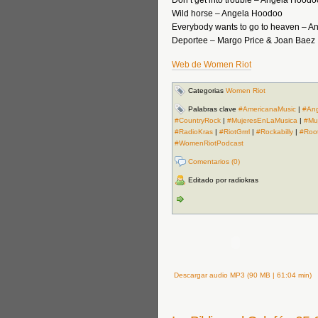
Don’t get into trouble – Angela Hoodo
Wild horse – Angela Hoodoo
Everybody wants to go to heaven – 
Deportee – Margo Price & Joan Baez
Web de Women Riot
Categorias
Women Riot
Palabras clave
#AmericanaMusic
|
#An
#CountryRock
|
#MujeresEnLaMusica
|
#Mu
#RadioKras
|
#RiotGrrrl
|
#Rockabilly
|
#Roo
#WomenRiotPodcast
Comentarios (0)
Editado por radiokras
Descargar audio MP3 (90 MB | 61:04 min)