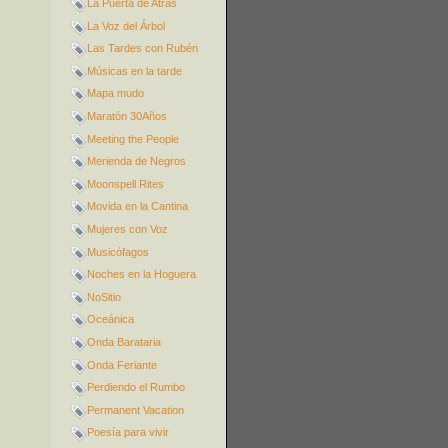
La Puerta de Atrás
La Voz del Árbol
Las Tardes con Rubén
Músicas en la tarde
Mapa mudo
Maratón 30Años
Meeting the People
Merienda de Negros
Moonspell Rites
Movida en la Cantina
Mujeres con Voz
Musicófagos
Noches en la Hoguera
NoSitio
Oceánica
Onda Barataria
Onda Feriante
Perdiendo el Rumbo
Permanent Vacation
Poesía para vivir