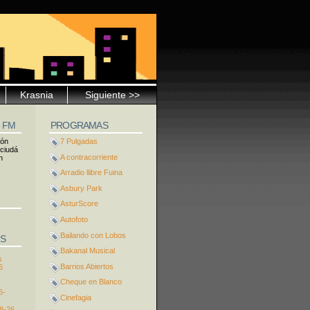
Krasnia
Siguiente >>
5 FM
PROGRAMAS
ión
7 Pulgadas
 ciudá
A contracorriente
n
Arradio llibre Fuina
Asbury Park
AsturScore
Autofoto
Bailando con Lobos
S
Bakanal Musical
s
Barrios Abiertos
6
Cheque en Blanco
6-
Cinefagia
8-26