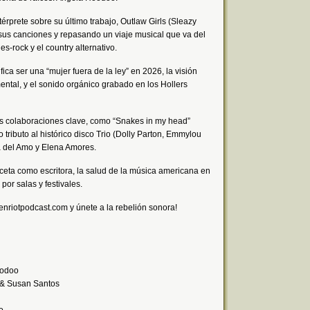
rprete sobre su último trabajo, Outlaw Girls (Sleazy
us canciones y repasando un viaje musical que va del
ues-rock y el country alternativo.
ica ser una “mujer fuera de la ley” en 2026, la visión
mental, y el sonido orgánico grabado en los Hollers
s colaboraciones clave, como “Snakes in my head”
 tributo al histórico disco Trio (Dolly Parton, Emmylou
a del Amo y Elena Amores.
ceta como escritora, la salud de la música americana en
or salas y festivales.
riotpodcast.com y únete a la rebelión sonora!
oodoo
 & Susan Santos