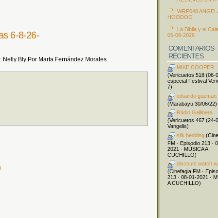
WRP048 ANGEL
HOODOO
La Biblia y el Cal
as 6-8-26-
05-08-2026
COMENTARIOS
RECIENTES
Nelly Bly Por Marta Fernández Morales.
MIKE COOPER
(Vericuetos 518 (06-
especial Festival Ver
7)
eduardo guzman
(Marabayu 30/06/22)
Ràdio Gallinera
(Vericuetos 467 (24-
Vangelis)
silk bedding
(Cine
FM · Episodio 213 · 
2021 · MÚSICA A
CUCHILLO)
discount watch w
)
(Cinefagia FM · Epis
213 · 08-01-2021 · 
A CUCHILLO)