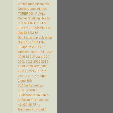
únetealarebeliósonora
-
Noticias comentarios
-
TOREROS
- P
.Mitty
Collier
/
/Talking Heads
007
091
091;
105FM
105 FM
10AñosMUSOC
11s
12
12M
12
Seminario Improvisación
Siero
13o
14N
15M
15MpaRato
15O
17
Hippies
1963
1984
1992
1996
1J
2
2º viaje.
200
2001
2011
2016
2018
2019
2020
2023
2026
22
23F
25N
25S
25n
25s
27
29S
2 / Poppa
2tone
300
30AñosRadioKras
30DEB
30deb
30diasenbici
360
3MA
3añosImPAHrables
3d
42
430
46
4F
4 /
Ramones
4thworld
5