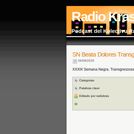
Radio Kra
Podcast del Kolectivu R
SN Beata Dolores Transg
06/08/2026
XXXIX Semana Negra. Transgresoras: 
Categorias
Palabras clave
Editado por radiokras