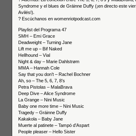
Syndrome y el blues de Gráinne Duffy (¡en directo este vie
Avilés!).
? Escúchanos en womenriotpodcast.com
Playlist del Programa 47
SMH – Emi Grace
Deadweight – Turning Jane
Lift me up – Bif Naked
Hellhound – Vial
Night & day – Marie Dahlstrøm
MMA – Hannah Cole
Say that you don’t – Rachel Bochner
Ah, so – The 5, 6, 7, 8’s
Petra Pistolas – MalaBrava
Deep Dive – Alice Syndrome
La Grange – Nini Music
Baby one more time – Nini Music
Tragedy – Gráinne Duffy
Kakakola – Baby Jane
Muerte al patinete – Tampó d’Aspart
People pleaser – Hello Sister