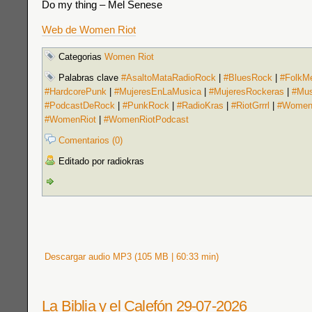
Do my thing – Mel Senese
Web de Women Riot
Categorias
Women Riot
Palabras clave
#AsaltoMataRadioRock
|
#BluesRock
|
#FolkMe
#HardcorePunk
|
#MujeresEnLaMusica
|
#MujeresRockeras
|
#Mus
#PodcastDeRock
|
#PunkRock
|
#RadioKras
|
#RiotGrrrl
|
#Women
#WomenRiot
|
#WomenRiotPodcast
Comentarios (0)
Editado por radiokras
Descargar audio MP3 (105 MB | 60:33 min)
La Biblia y el Calefón 29-07-2026