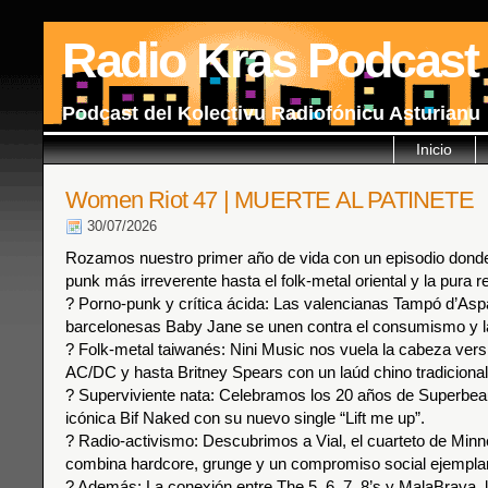
Radio Kras Podcast
Podcast del Kolectivu Radiofónicu Asturianu
Inicio
Women Riot 47 | MUERTE AL PATINETE
30/07/2026
Rozamos nuestro primer año de vida con un episodio dond
punk más irreverente hasta el folk-metal oriental y la pura re
? Porno-punk y crítica ácida: Las valencianas Tampó d’Aspa
barcelonesas Baby Jane se unen contra el consumismo y l
? Folk-metal taiwanés: Nini Music nos vuela la cabeza ver
AC/DC y hasta Britney Spears con un laúd chino tradicional
? Superviviente nata: Celebramos los 20 años de Superbeau
icónica Bif Naked con su nuevo single “Lift me up”.
? Radio-activismo: Descubrimos a Vial, el cuarteto de Minn
combina hardcore, grunge y un compromiso social ejemplar
? Además: La conexión entre The 5, 6, 7, 8’s y MalaBrava, 