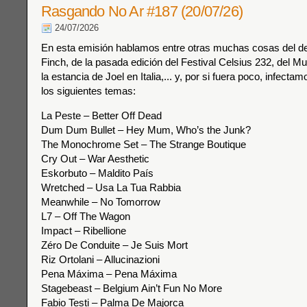
Rasgando No Ar #187 (20/07/26)
24/07/2026
En esta emisión hablamos entre otras muchas cosas del d
Finch, de la pasada edición del Festival Celsius 232, del Mun
la estancia de Joel en Italia,... y, por si fuera poco, infect
los siguientes temas:
La Peste – Better Off Dead
Dum Dum Bullet – Hey Mum, Who’s the Junk?
The Monochrome Set – The Strange Boutique
Cry Out – War Aesthetic
Eskorbuto – Maldito País
Wretched – Usa La Tua Rabbia
Meanwhile – No Tomorrow
L7 – Off The Wagon
Impact – Ribellione
Zéro De Conduite – Je Suis Mort
Riz Ortolani – Allucinazioni
Pena Máxima – Pena Máxima
Stagebeast – Belgium Ain’t Fun No More
Fabio Testi – Palma De Majorca