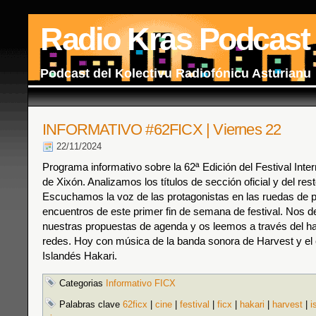
Radio Kras Podcast
Podcast del Kolectivu Radiofónicu Asturianu
INFORMATIVO #62FICX | Viernes 22
22/11/2024
Programa informativo sobre la 62ª Edición del Festival Inte
de Xixón. Analizamos los títulos de sección oficial y del re
Escuchamos la voz de las protagonistas en las ruedas de 
encuentros de este primer fin de semana de festival. Nos
nuestras propuestas de agenda y os leemos a través del 
redes. Hoy con música de la banda sonora de Harvest y el 
Islandés Hakari.
Categorias
Informativo FICX
Palabras clave
62ficx
|
cine
|
festival
|
ficx
|
hakari
|
harvest
|
i