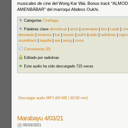
musicales de cine del Wong Kar Wai. Bonus track “ALM
AMENBÁBAR” del marroquí Abdess Oukhi.
Categorias
Cinefagia
Palabras clave
almodovar
|
amar
|
amenabar
|
bso
|
carab
|
cin
deseando
|
estrenos
|
kar
|
musoc
|
oukhi
|
radio
|
radiokras
|
signo
soundtrack
|
taquilla
|
wai
|
wong
|
xixon
Comentarios (0)
Editado por radiokras
Este audio ha sido descargado 715 veces
Descargar audio MP3 (60 MB | 60:00 min)
Marabayu 4/03/21
05/03/2021