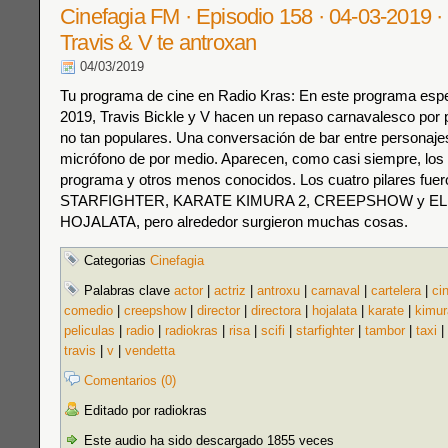
Cinefagia FM · Episodio 158 · 04-03-2019
Travis & V te antroxan
04/03/2019
Tu programa de cine en Radio Kras: En este programa espe
2019, Travis Bickle y V hacen un repaso carnavalesco por p
no tan populares. Una conversación de bar entre personajes
micrófono de por medio. Aparecen, como casi siempre, los 
programa y otros menos conocidos. Los cuatro pilares fuer
STARFIGHTER, KARATE KIMURA 2, CREEPSHOW y E
HOJALATA, pero alrededor surgieron muchas cosas.
Categorias
Cinefagia
Palabras clave
actor
|
actriz
|
antroxu
|
carnaval
|
cartelera
|
ci
comedio
|
creepshow
|
director
|
directora
|
hojalata
|
karate
|
kimur
peliculas
|
radio
|
radiokras
|
risa
|
scifi
|
starfighter
|
tambor
|
taxi
|
travis
|
v
|
vendetta
Comentarios (0)
Editado por radiokras
Este audio ha sido descargado 1855 veces