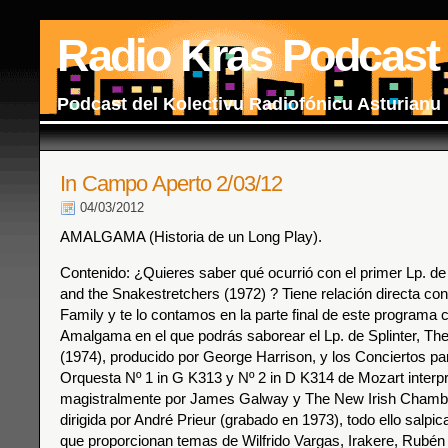
Radio Kras Podcast
Podcast del Kolectivu Radiofónicu Asturianu
In Campo Aperto 2/03/12
04/03/2012
AMALGAMA (Historia de un Long Play).
Contenido: ¿Quieres saber qué ocurrió con el primer Lp. 
and the Snakestretchers (1972) ? Tiene relación directa co
Family y te lo contamos en la parte final de este program
Amalgama en el que podrás saborear el Lp. de Splinter, The
(1974), producido por George Harrison, y los Conciertos pa
Orquesta Nº 1 in G K313 y Nº 2 in D K314 de Mozart interp
magistralmente por James Galway y The New Irish Chamb
dirigida por André Prieur (grabado en 1973), todo ello salpi
que proporcionan temas de Wilfrido Vargas, Irakere, Rubé