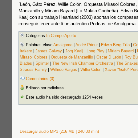
´León, Gáto Pérez, Willie Colón, Orquesta Mirasol Colores
Manzanillo y Miriam Bayard (La Mulata Caribeña). Edwin Be
Kaaij con su trabajo Heartland (2003) aportan los compase
conseguir tener ante tí un auténtico Podcast de Amalgama.
Categorias
In Campo Aperto
Palabras clave
Amalgama
|
André Prieur
|
Edwin Berg Trío
|
Ge
Irakere
|
James Galway
|
Jorg Kaaij
|
Long Play
|
Miriam Bayard
|
Mirasol Colores
|
Orquesta de Manzanillo
|
Oscar D León
|
Roy Bu
Blades
|
Splinter
|
The New Irish Chamber Orchestra
|
The Snakes
Strauss Family
|
Wilfrido Vargas
|
Willie Colón
|
Xavier "Gáto" Pér
Comentarios (0)
Editado por radiokras
Este audio ha sido descargado 1254 veces
Descargar audio MP3 (216 MB | 240:00 min)