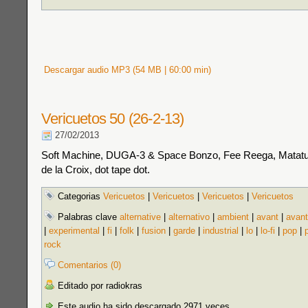
Descargar audio MP3 (54 MB | 60:00 min)
Vericuetos 50 (26-2-13)
27/02/2013
Soft Machine, DUGA-3 & Space Bonzo, Fee Reega, Matatus
de la Croix, dot tape dot.
Categorias
Vericuetos
|
Vericuetos
|
Vericuetos
|
Vericuetos
Palabras clave
alternative
|
alternativo
|
ambient
|
avant
|
avant
|
experimental
|
fi
|
folk
|
fusion
|
garde
|
industrial
|
lo
|
lo-fi
|
pop
|
rock
Comentarios (0)
Editado por radiokras
Este audio ha sido descargado 2971 veces