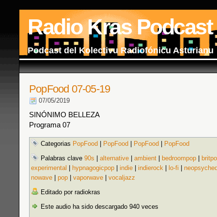
Radio Kras Podcast
Podcast del Kolectivu Radiofónicu Asturianu
PopFood 07-05-19
07/05/2019
SINÓNIMO BELLEZA
Programa 07
Categorias
PopFood
|
PopFood
|
PopFood
|
PopFood
Palabras clave
90s
|
alternative
|
ambient
|
bedroompop
|
britp
experimental
|
hypnagogicpop
|
indie
|
indierock
|
lo-fi
|
neopsyched
nowave
|
pop
|
vaporwave
|
vocaljazz
Editado por radiokras
Este audio ha sido descargado 940 veces