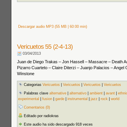
Descargar audio MP3 (55 MB | 60:00 min)
Vericuetos 55 (2-4-13)
03/04/2013
Juan de Diego Trakas – Jon Hassell – Massacre – Death A
Pizarro Cuarteto – Claire Diterzi – Juanjo Palacios – Ange
Winstone
Categorias
Vericuetos
|
Vericuetos
|
Vericuetos
|
Vericuetos
Palabras clave
alternative
|
alternativo
|
ambient
|
avant
|
ethni
experimental
|
fusion
|
garde
|
instrumental
|
jazz
|
rock
|
world
Comentarios (0)
Editado por radiokras
Este audio ha sido descargado 918 veces