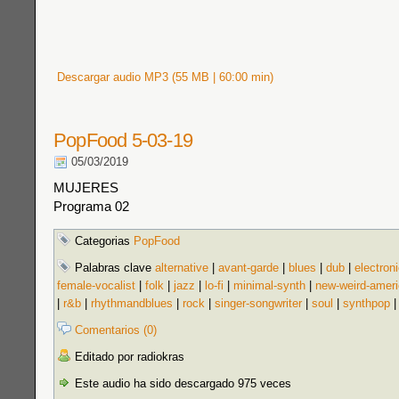
Descargar audio MP3 (55 MB | 60:00 min)
PopFood 5-03-19
05/03/2019
MUJERES
Programa 02
Categorias
PopFood
Palabras clave
alternative
|
avant-garde
|
blues
|
dub
|
electron
female-vocalist
|
folk
|
jazz
|
lo-fi
|
minimal-synth
|
new-weird-amer
|
r&b
|
rhythmandblues
|
rock
|
singer-songwriter
|
soul
|
synthpop
Comentarios (0)
Editado por radiokras
Este audio ha sido descargado 975 veces