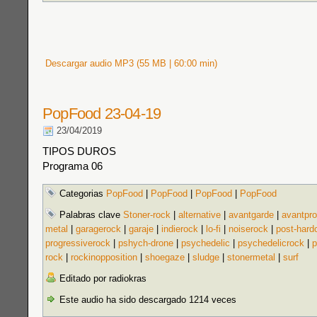
Descargar audio MP3 (55 MB | 60:00 min)
PopFood 23-04-19
23/04/2019
TIPOS DUROS
Programa 06
Categorias
PopFood
|
PopFood
|
PopFood
|
PopFood
Palabras clave
Stoner-rock
|
alternative
|
avantgarde
|
avantpro
metal
|
garagerock
|
garaje
|
indierock
|
lo-fi
|
noiserock
|
post-hard
progressiverock
|
pshych-drone
|
psychedelic
|
psychedelicrock
|
p
rock
|
rockinopposition
|
shoegaze
|
sludge
|
stonermetal
|
surf
Editado por radiokras
Este audio ha sido descargado 1214 veces