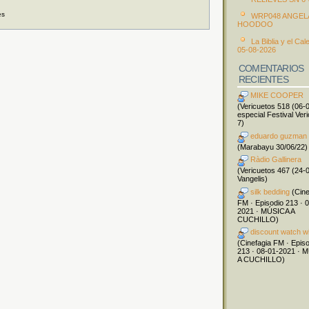
es
WRP048 ANGEL
HOODOO
La Biblia y el Cal
05-08-2026
COMENTARIOS
RECIENTES
MIKE COOPER
(Vericuetos 518 (06-
especial Festival Ver
7)
eduardo guzman
(Marabayu 30/06/22)
Ràdio Gallinera
(Vericuetos 467 (24-
Vangelis)
silk bedding
(Cine
FM · Episodio 213 · 
2021 · MÚSICA A
CUCHILLO)
discount watch w
(Cinefagia FM · Epis
213 · 08-01-2021 · 
A CUCHILLO)