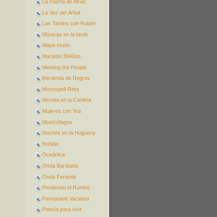
La Puerta de Atrás
La Voz del Árbol
Las Tardes con Rubén
Músicas en la tarde
Mapa mudo
Maratón 30Años
Meeting the People
Merienda de Negros
Moonspell Rites
Movida en la Cantina
Mujeres con Voz
Musicófagos
Noches en la Hoguera
NoSitio
Oceánica
Onda Barataria
Onda Feriante
Perdiendo el Rumbo
Permanent Vacation
Poesía para vivir