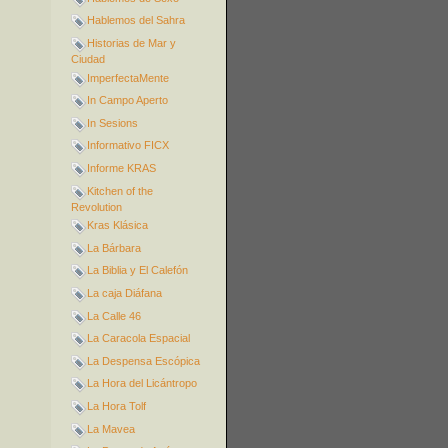
Hablemos del Sahra
Historias de Mar y
Ciudad
ImperfectaMente
In Campo Aperto
In Sesions
Informativo FICX
Informe KRAS
Kitchen of the
Revolution
Kras Klásica
La Bárbara
La Biblia y El Calefón
La caja Diáfana
La Calle 46
La Caracola Espacial
La Despensa Escópica
La Hora del Licántropo
La Hora Tolf
La Mavea