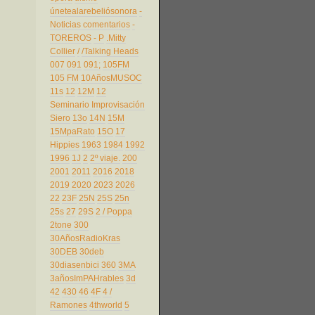
únetealarebeliósonora
-
Noticias comentarios
-
TOREROS
- P
.Mitty
Collier
/
/Talking Heads
007
091
091;
105FM
105 FM
10AñosMUSOC
11s
12
12M
12
Seminario Improvisación
Siero
13o
14N
15M
15MpaRato
15O
17
Hippies
1963
1984
1992
1996
1J
2
2º viaje.
200
2001
2011
2016
2018
2019
2020
2023
2026
22
23F
25N
25S
25n
25s
27
29S
2 / Poppa
2tone
300
30AñosRadioKras
30DEB
30deb
30diasenbici
360
3MA
3añosImPAHrables
3d
42
430
46
4F
4 /
Ramones
4thworld
5