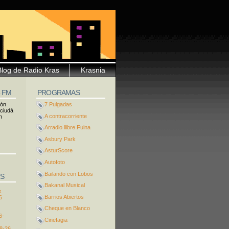
Blog de Radio Kras
Krasnia
5 FM
PROGRAMAS
ión
7 Pulgadas
 ciudá
A contracorriente
n
Arradio llibre Fuina
Asbury Park
AsturScore
Autofoto
Bailando con Lobos
S
Bakanal Musical
s
Barrios Abiertos
6
Cheque en Blanco
6-
Cinefagia
8-26