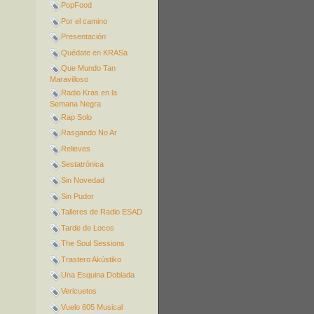
PopFood
Por el camino
Presentación
Quédate en KRASa
Que Mundo Tan
Maravilloso
Radio Kras en la
Semana Negra
Rap Solo
Rasgando No Ar
Relieves
Sestatrónica
Sin Novedad
Sin Pudor
Talleres de Radio ESAD
Tarde de Locos
The Soul Sessions
Trastero Akústiko
Una Esquina Doblada
Vericuetos
Vuelo 605 Musical