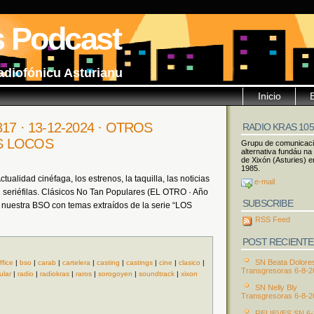
s Podcast
adiofónicu Asturianu
Inicio
 317 · 13-12-2024 · OTROS
RADIO KRAS 10
S LOCOS
Grupu de comunicac
alternativa fundáu na
de Xixón (Asturies) e
1985.
ualidad cinéfaga, los estrenos, la taquilla, las noticias
e-mail
seriéfilas. Clásicos No Tan Populares (EL OTRO · Año
SUBSCRIBE
uestra BSO con temas extraídos de la serie “LOS
RSS Feed
POST RECIENTE
SN Beata Dolore
ffice
|
bso
|
carab
|
cartelera
|
casting
|
castings
|
cine
|
clasico
|
Transgresoras 6-8-2
ular
|
radio
|
radiokras
|
raros
|
sorogoyen
|
soundtrack
|
xixon
SN Nelly Bly
Transgresoras 6-8-2
RELIEVES SN 6-