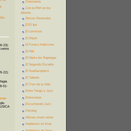
Cinemanía
A
Con la PAH en los
talones
efón
Discos Redondos
E2O lpa
El corrector
El Dique
El Furacu Indiscretu
06-23):
icuetos
El Hilo
El Nieiru las Rapiegas
El Segundo Escalón
El Suañacoptero
05-22):
El Talento
fagia
El Tren de la Vida
08-01-
Entre Tango y Jazz
Entrevistas
inder
odio
Escuchando Jazz
MÚSICA
Fleming
Héroes ensin nome
Hablamos en Kras
Hablemos de Sexo