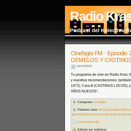
Radio Kra
Podcast del Kolectivu R
Cinefagia FM · Episodio
GEMELOS Y CASTING
13/12/2024
Tu programa de cine en Radio Kras: Act
y nuestras recomendaciones, también 
1972); Cara B (CASTINGS LOCOS); y n
AÑOS NUEVOS”.
Categorias
Cinefagia
Palabras clave
años
|
actualidad
|
boxo
gemelos
|
locos
|
nuevos
|
otro
|
otros
|
pop
Comentarios (0)
Editado por radiokras