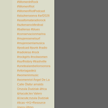
#WomenInRock
#WomenRiot
#WomenRiotPodcast
#alazkenaseva
#arf2026
#asaltomataradiorock
#azkenarockfestival
#ballenas
#blues
#conservacionmarina
#mujeresenelsurf
#mujeresenlamusica
#podcast
#punk
#radio
#radiokras
#rock
#rockgirls
#rockwomen
#surfhistory
#trashville
#unetealarebelionsonora
#vitoriagasteiz
#womeninmusic
#womenriot
Ángel De La
Calle
Ölafur arnalds
Úrszula Dudziak
áfrica
&Aacute;lex Valero
&Uacute;rszula Dudziak
éticas
<H1>Resource
ópera
último