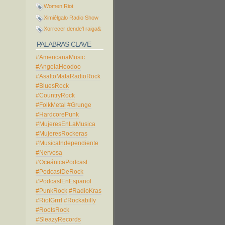
Women Riot
Ximiélgalo Radio Show
Xorrecer dende'l raiga&
PALABRAS CLAVE
#AmericanaMusic
#AngelaHoodoo
#AsaltoMataRadioRock
#BluesRock
#CountryRock
#FolkMetal
#Grunge
#HardcorePunk
#MujeresEnLaMusica
#MujeresRockeras
#MusicaIndependiente
#Nervosa
#OceánicaPodcast
#PodcastDeRock
#PodcastEnEspanol
#PunkRock
#RadioKras
#RiotGrrrl
#Rockabilly
#RootsRock
#SleazyRecords