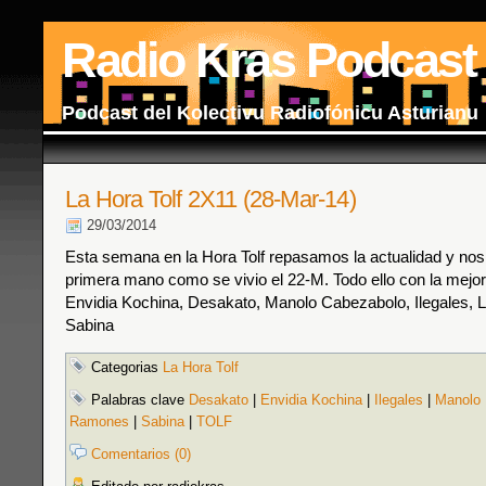
Radio Kras Podcast
Podcast del Kolectivu Radiofónicu Asturianu
La Hora Tolf 2X11 (28-Mar-14)
29/03/2014
Esta semana en la Hora Tolf repasamos la actualidad y no
primera mano como se vivio el 22-M. Todo ello con la mejo
Envidia Kochina, Desakato, Manolo Cabezabolo, Ilegales,
Sabina
Categorias
La Hora Tolf
Palabras clave
Desakato
|
Envidia Kochina
|
Ilegales
|
Manolo 
Ramones
|
Sabina
|
TOLF
Comentarios (0)