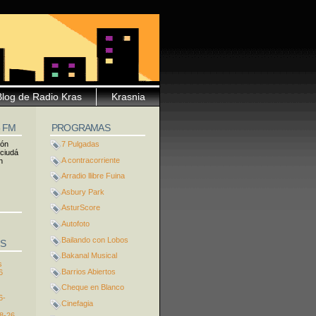
Blog de Radio Kras
Krasnia
5 FM
PROGRAMAS
ión
7 Pulgadas
 ciudá
A contracorriente
n
Arradio llibre Fuina
Asbury Park
AsturScore
Autofoto
Bailando con Lobos
S
Bakanal Musical
s
Barrios Abiertos
6
Cheque en Blanco
6-
Cinefagia
8-26