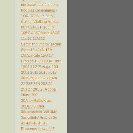
únetealarebeliósonora
-
Noticias comentarios
-
TOREROS
- P
.Mitty
Collier
/
/Talking Heads
007
091
091;
105FM
105 FM
10AñosMUSOC
11s
12
12M
12
Seminario Improvisación
Siero
13o
14N
15M
15MpaRato
15O
17
Hippies
1963
1984
1992
1996
1J
2
2º viaje.
200
2001
2011
2016
2018
2019
2020
2023
2026
22
23F
25N
25S
25n
25s
27
29S
2 / Poppa
2tone
300
30AñosRadioKras
30DEB
30deb
30diasenbici
360
3MA
3añosImPAHrables
3d
42
430
46
4F
4 /
Ramones
4thworld
5