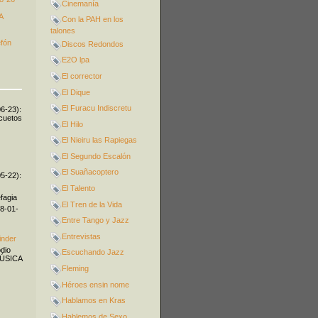
Cinemanía
A
Con la PAH en los
talones
efón
Discos Redondos
E2O lpa
El corrector
El Dique
El Furacu Indiscretu
06-23):
icuetos
El Hilo
El Nieiru las Rapiegas
El Segundo Escalón
El Suañacoptero
05-22):
El Talento
fagia
El Tren de la Vida
08-01-
Entre Tango y Jazz
Entrevistas
inder
odio
Escuchando Jazz
MÚSICA
Fleming
Héroes ensin nome
Hablamos en Kras
Hablemos de Sexo