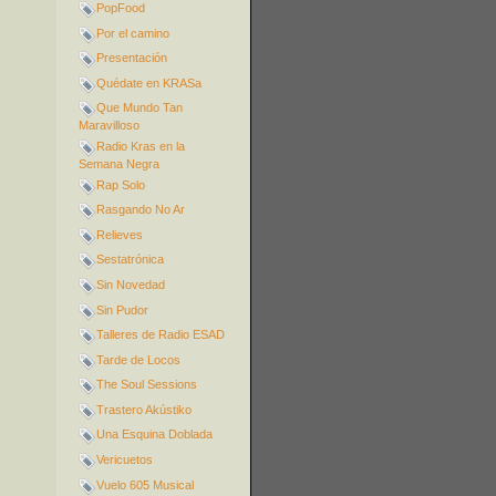
PopFood
Por el camino
Presentación
Quédate en KRASa
Que Mundo Tan
Maravilloso
Radio Kras en la
Semana Negra
Rap Solo
Rasgando No Ar
Relieves
Sestatrónica
Sin Novedad
Sin Pudor
Talleres de Radio ESAD
Tarde de Locos
The Soul Sessions
Trastero Akústiko
Una Esquina Doblada
Vericuetos
Vuelo 605 Musical