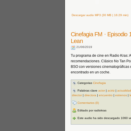
Descargar audio MP3 (30 MB | 16:29 min)
Cinefagia FM · Episodio 
Lean
21/06/2019
Tu programa de cine en Radio Kras: Act
recomendaciones. Clásico No Tan 
BSO con versiones cinematográficas d
encontrado en un coche.
Categorias
Cinefagia
Palabras clave
actor
|
actriz
|
actualida
director
|
directora
|
encuentro
|
estrenos
|
l
Comentarios (0)
Editado por radiokras
Este audio ha sido descargado 1060 v