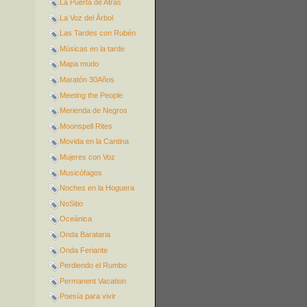
La Puerta de Atrás
La Voz del Árbol
Las Tardes con Rubén
Músicas en la tarde
Mapa mudo
Maratón 30Años
Meeting the People
Merienda de Negros
Moonspell Rites
Movida en la Cantina
Mujeres con Voz
Musicófagos
Noches en la Hoguera
NoSitio
Oceánica
Onda Barataria
Onda Feriante
Perdiendo el Rumbo
Permanent Vacation
Poesía para vivir