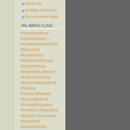
Women Riot
Ximiélgalo Radio Show
Xorrecer dende'l raiga&
PALABRAS CLAVE
#AmericanaMusic
#AngelaHoodoo
#AsaltoMataRadioRock
#BluesRock
#CountryRock
#FolkMetal
#Grunge
#HardcorePunk
#MujeresEnLaMusica
#MujeresRockeras
#MusicaIndependiente
#Nervosa
#OceánicaPodcast
#PodcastDeRock
#PodcastEnEspanol
#PunkRock
#RadioKras
#RiotGrrrl
#Rockabilly
#RootsRock
#SleazyRecords