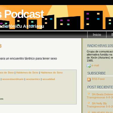
s Podcast
adiofónicu Asturianu
Inicio
3
RADIO KRAS 10
Grupu de comunicac
alternativa fundáu na
de Xixón (Asturies) e
ara un encuentro tántrico para tener sexo
1985.
e-mail
SUBSCRIBE
os de Sexo
|
Hablemos de Sexo
|
Hablemos de Sexo
RSS Feed
|
sexoextraordinario
|
sexotantrico
|
sexualidad
POST RECIENTE
SN Beata Dolore
Transgresoras 6-8-2
ces
SN Nelly Bly
Transgresoras 6-8-2
RELIEVES SN 6-