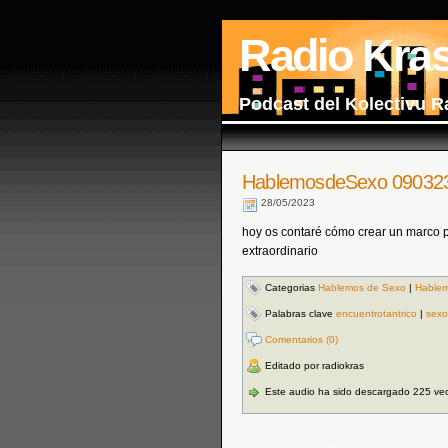
Radio Kra
Podcast del Kolectivu R
HablemosdeSexo 09032
28/05/2023
hoy os contaré cómo crear un marco p
extraordinario
Categorias
Hablemos de Sexo
|
Hablem
Palabras clave
encuentrotantrico
|
sexo
Comentarios (0)
Editado por radiokras
Este audio ha sido descargado 225 ve