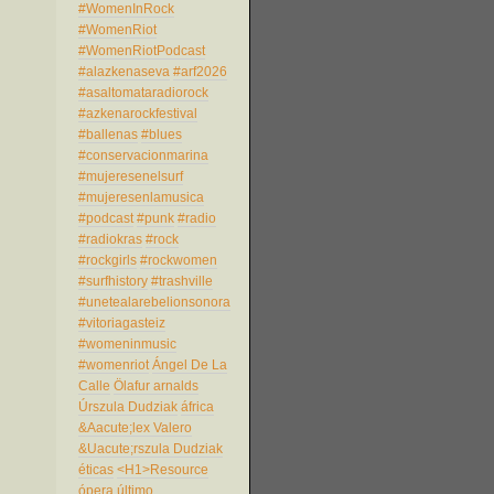
#WomenInRock
#WomenRiot
#WomenRiotPodcast
#alazkenaseva
#arf2026
#asaltomataradiorock
#azkenarockfestival
#ballenas
#blues
#conservacionmarina
#mujeresenelsurf
#mujeresenlamusica
#podcast
#punk
#radio
#radiokras
#rock
#rockgirls
#rockwomen
#surfhistory
#trashville
#unetealarebelionsonora
#vitoriagasteiz
#womeninmusic
#womenriot
Ángel De La
Calle
Ölafur arnalds
Úrszula Dudziak
áfrica
&Aacute;lex Valero
&Uacute;rszula Dudziak
éticas
<H1>Resource
ópera
último