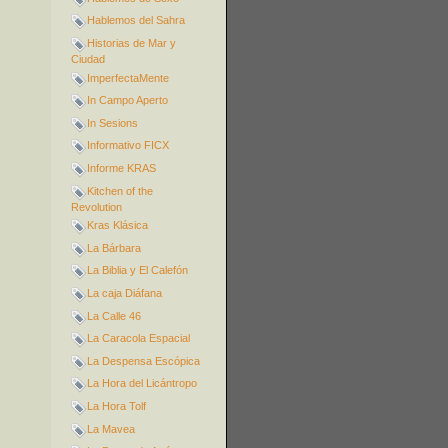
Hablemos del Sahra
Historias de Mar y
Ciudad
ImperfectaMente
In Campo Aperto
In Sesions
Informativo FICX
Informe KRAS
Kitchen of the
Revolution
Kras Klásica
La Bárbara
La Biblia y El Calefón
La caja Diáfana
La Calle 46
La Caracola Espacial
La Despensa Escópica
La Hora del Licántropo
La Hora Tolf
La Mavea