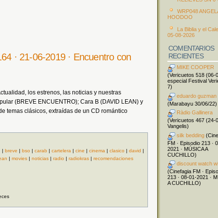
WRP048 ANGEL
HOODOO
La Biblia y el Cal
05-08-2026
COMENTARIOS
164 · 21-06-2019 · Encuentro con
RECIENTES
MIKE COOPER
(Vericuetos 518 (06-
especial Festival Ver
7)
ualidad, los estrenos, las noticias y nuestras
eduardo guzman
Popular (BREVE ENCUENTRO); Cara B (DAVID LEAN) y
(Marabayu 30/06/22)
e temas clásicos, extraídas de un CD romántico
Ràdio Gallinera
(Vericuetos 467 (24-
Vangelis)
silk bedding
(Cine
FM · Episodio 213 · 
2021 · MÚSICA A
d
|
breve
|
bso
|
carab
|
cartelera
|
cine
|
cinema
|
clasico
|
david
|
CUCHILLO)
ean
|
movies
|
noticias
|
radio
|
radiokras
|
recomendaciones
discount watch w
(Cinefagia FM · Epis
213 · 08-01-2021 · 
A CUCHILLO)
eces