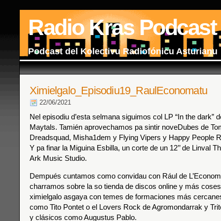
Radio Kras Podcast
Podcast del Kolectivu Radiofónicu Asturianu
Ximielgalo_Episodiu19_RaulEconomatu
22/06/2021
Nel episodiu d’esta selmana siguimos col LP “In the dark” d
Maytals. Tamién aprovechamos pa sintir noveDubes de Tom
Dreadsquad, Misha1dem y Flying Vipers y Happy People R
Y pa finar la Miguina Esbilla, un corte de un 12’’ de Linval
Ark Music Studio.
Dempués cuntamos como convidau con Rául de L’Economa
charramos sobre la so tienda de discos online y más cose
ximielgalo asgaya con temes de formaciones más cercane
como Tito Pontet o el Lovers Rock de Agromondarrak y Tri
y clásicos como Augustus Pablo.