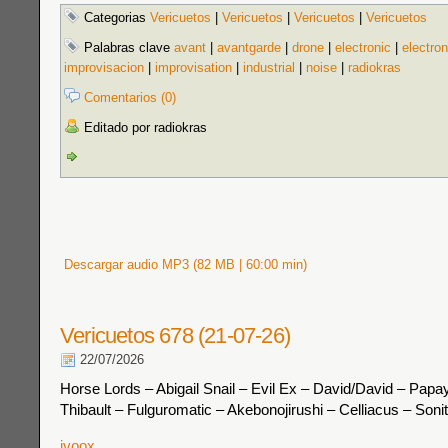
Categorias
Vericuetos
|
Vericuetos
|
Vericuetos
|
Vericuetos
Palabras clave
avant
|
avantgarde
|
drone
|
electronic
|
electron
improvisacion
|
improvisation
|
industrial
|
noise
|
radiokras
Comentarios (0)
Editado por radiokras
Descargar audio MP3 (82 MB | 60:00 min)
Vericuetos 678 (21-07-26)
22/07/2026
Horse Lords – Abigail Snail – Evil Ex – David/David – Pap
Thibault – Fulguromatic – Akebonojirushi – Celliacus – Son
ivoox