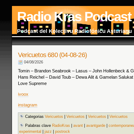
Radio Kras Podcast
Podcast del Kolectivu Radiofónicu Asturianu
Vericuetos 680 (04-08-26)
04/08/2026
Tomin – Brandon Seabrook – Lasus – John Hollenbeck & Ge
Hans Reichel – David Toub – Dewa Alit & Gamelan Saluka
Love Supreme
ivoox
instagram
Categorias
Vericuetos
|
Vericuetos
|
Vericuetos
|
Vericuetos
Palabras clave
RadioKras
|
avant
|
avantgarde
|
contemporane
experimental
|
jazz
|
postrock