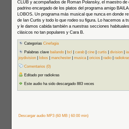
CLUB y acompañados de Roman Polansky, el maestro de 
padrino encargado de los platos del programa amigo BA
LOBOS. Un programa más musical que nunca en donde re
de Ian Curtis y todo lo que rodeo su figura. Lo hacemos a 
y le damos cabida también a nuestras secciones habituales
clásicos no tan populares y Cara B.
Categorias
Cinefagia
Palabras clave
bailando
|
bcl
|
carab
|
cine
|
curtis
|
division
|
i
joydivision
|
lobos
|
manchester
|
musica
|
oricios
|
radio
|
radiokra
Comentarios (0)
Editado por radiokras
Este audio ha sido descargado 883 veces
Descargar audio MP3 (60 MB | 60:00 min)