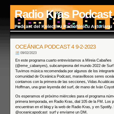
Radio Kras Podcast
Podcast del Kolectivu Radiofónicu Asturianu
OCEÁNICA PODCAST 4 9-2-2023
09/02/2023
En este programa cuarto entrevistamos a Mireia Cabañes
(@eme_cabanyes), subcampeona del mundo 2022 de Surf 
Tuvimos música recomendada por algunos de los integrante
comunidad de Oceánica Podcast, maravillosos seres oceá
contamos con la primera de las secciones, Vidas Acuática
Hoffman, una gran leyenda del surf, de mano de Iván Coyot
Os esperamos el próximo miércoles para el programa núme
primera temporada, en Radio Kras, dial 105 de la FM. Los 
encuentran en el blog y la web de Radio Kras, y en Spotify
@oceanicapodcast_surf y envíame un DM.