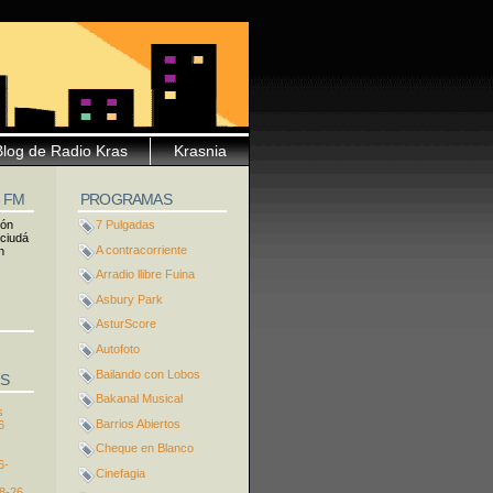
Blog de Radio Kras
Krasnia
5 FM
PROGRAMAS
ión
7 Pulgadas
 ciudá
A contracorriente
n
Arradio llibre Fuina
Asbury Park
AsturScore
Autofoto
Bailando con Lobos
S
Bakanal Musical
s
Barrios Abiertos
6
Cheque en Blanco
6-
Cinefagia
8-26