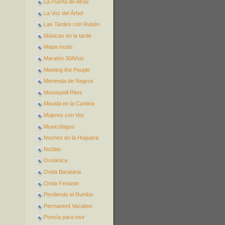
La Puerta de Atrás
La Voz del Árbol
Las Tardes con Rubén
Músicas en la tarde
Mapa mudo
Maratón 30Años
Meeting the People
Merienda de Negros
Moonspell Rites
Movida en la Cantina
Mujeres con Voz
Musicófagos
Noches en la Hoguera
NoSitio
Oceánica
Onda Barataria
Onda Feriante
Perdiendo el Rumbo
Permanent Vacation
Poesía para vivir