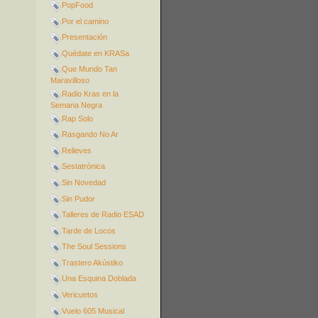
PopFood
Por el camino
Presentación
Quédate en KRASa
Que Mundo Tan
Maravilloso
Radio Kras en la
Semana Negra
Rap Solo
Rasgando No Ar
Relieves
Sestatrónica
Sin Novedad
Sin Pudor
Talleres de Radio ESAD
Tarde de Locos
The Soul Sessions
Trastero Akústiko
Una Esquina Doblada
Vericuetos
Vuelo 605 Musical