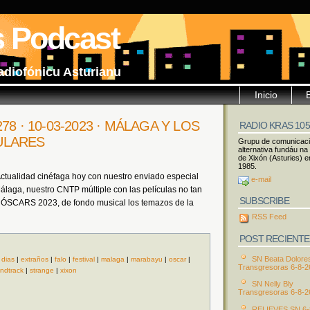
s Podcast
adiofónicu Asturianu
Inicio
o 278 · 10-03-2023 · MÁLAGA Y LOS
RADIO KRAS 10
ULARES
Grupu de comunicac
alternativa fundáu na
de Xixón (Asturies) e
1985.
ctualidad cinéfaga hoy con nuestro enviado especial
e-mail
álaga, nuestro CNTP múltiple con las películas no tan
SUBSCRIBE
s ÓSCARS 2023, de fondo musical los temazos de la
RSS Feed
POST RECIENTE
SN Beata Dolore
|
dias
|
extraños
|
falo
|
festival
|
malaga
|
marabayu
|
oscar
|
Transgresoras 6-8-2
ndtrack
|
strange
|
xixon
SN Nelly Bly
Transgresoras 6-8-2
RELIEVES SN 6-