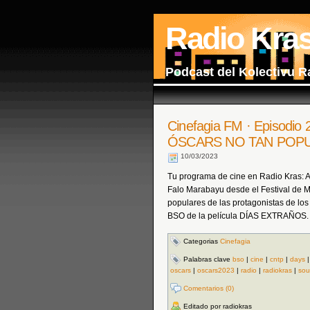
Radio Kra
Podcast del Kolectivu R
Cinefagia FM · Episodi
ÓSCARS NO TAN POP
10/03/2023
Tu programa de cine en Radio Kras: A
Falo Marabayu desde el Festival de M
populares de las protagonistas de lo
BSO de la película DÍAS EXTRAÑOS.
Categorias
Cinefagia
Palabras clave
bso
|
cine
|
cntp
|
days
oscars
|
oscars2023
|
radio
|
radiokras
|
sou
Comentarios (0)
Editado por radiokras