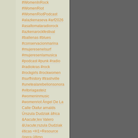
#WomenInRock
#WomenRiot
#WomenRiotPodcast
#alazkenaseva
#arf2026
#asaltomataradiorock
#azkenarockfestival
#ballenas
#blues
#conservacionmarina
#mujeresenelsurf
#mujeresenlamusica
#podcast
#punk
#radio
#radiokras
#rock
#rockgirls
#rockwomen
#surfhistory
#trashville
#unetealarebelionsonora
#vitoriagasteiz
#womeninmusic
#womenriot
Ángel De La
Calle
Ölafur arnalds
Úrszula Dudziak
áfrica
&Aacute;lex Valero
&Uacute;rszula Dudziak
éticas
<H1>Resource
ópera
último