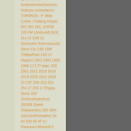
únetealarebeliósonora
-
Noticias comentarios
-
TOREROS
- P
.Mitty
Collier
/
/Talking Heads
007
091
091;
105FM
105 FM
10AñosMUSOC
11s
12
12M
12
Seminario Improvisación
Siero
13o
14N
15M
15MpaRato
15O
17
Hippies
1963
1984
1992
1996
1J
2
2º viaje.
200
2001
2011
2016
2018
2019
2020
2023
2026
22
23F
25N
25S
25n
25s
27
29S
2 / Poppa
2tone
300
30AñosRadioKras
30DEB
30deb
30diasenbici
360
3MA
3añosImPAHrables
3d
42
430
46
4F
4 /
Ramones
4thworld
5