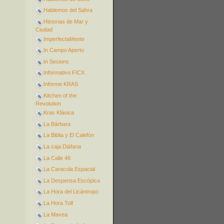
Hablemos del Sahra
Historias de Mar y
Ciudad
ImperfectaMente
In Campo Aperto
In Sesions
Informativo FICX
Informe KRAS
Kitchen of the
Revolution
Kras Klásica
La Bárbara
La Biblia y El Calefón
La caja Diáfana
La Calle 46
La Caracola Espacial
La Despensa Escópica
La Hora del Licántropo
La Hora Tolf
La Mavea