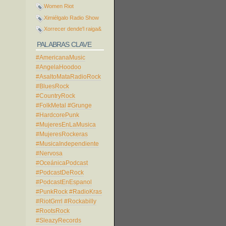
Women Riot
Ximiélgalo Radio Show
Xorrecer dende'l raiga&
PALABRAS CLAVE
#AmericanaMusic
#AngelaHoodoo
#AsaltoMataRadioRock
#BluesRock
#CountryRock
#FolkMetal
#Grunge
#HardcorePunk
#MujeresEnLaMusica
#MujeresRockeras
#MusicaIndependiente
#Nervosa
#OceánicaPodcast
#PodcastDeRock
#PodcastEnEspanol
#PunkRock
#RadioKras
#RiotGrrrl
#Rockabilly
#RootsRock
#SleazyRecords