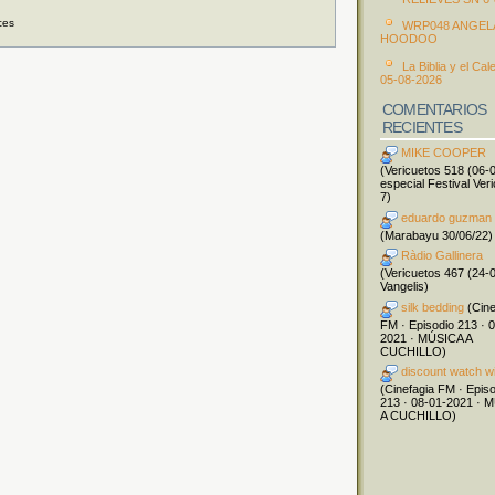
ces
WRP048 ANGEL
HOODOO
La Biblia y el Cal
05-08-2026
COMENTARIOS
RECIENTES
MIKE COOPER
(Vericuetos 518 (06-
especial Festival Ver
7)
eduardo guzman
(Marabayu 30/06/22)
Ràdio Gallinera
(Vericuetos 467 (24-
Vangelis)
silk bedding
(Cine
FM · Episodio 213 · 
2021 · MÚSICA A
CUCHILLO)
discount watch w
(Cinefagia FM · Epis
213 · 08-01-2021 · 
A CUCHILLO)