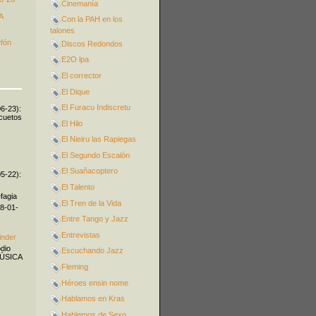
Cinemanía
A
Con la PAH en los
talones
efón
Discos Redondos
E2O lpa
El corrector
El Dique
El Furacu Indiscretu
06-23):
icuetos
El Hilo
El Nieiru las Rapiegas
El Segundo Escalón
El Suañacoptero
05-22):
El Talento
fagia
El Tren de la Vida
08-01-
Entre Tango y Jazz
Entrevistas
inder
odio
Escuchando Jazz
MÚSICA
Fleming
Héroes ensin nome
Hablamos en Kras
Hablemos de Sexo