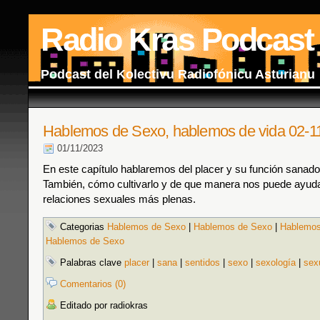
Radio Kras Podcast
Podcast del Kolectivu Radiofónicu Asturianu
Hablemos de Sexo, hablemos de vida 02-1
01/11/2023
En este capítulo hablaremos del placer y su función sanado
También, cómo cultivarlo y de que manera nos puede ayuda
relaciones sexuales más plenas.
Categorias
Hablemos de Sexo
|
Hablemos de Sexo
|
Hablemos
Hablemos de Sexo
Palabras clave
placer
|
sana
|
sentidos
|
sexo
|
sexología
|
sex
Comentarios (0)
Editado por radiokras