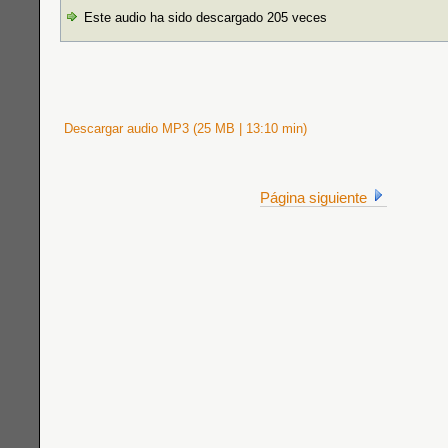
Este audio ha sido descargado 205 veces
Descargar audio MP3 (25 MB | 13:10 min)
Página siguiente