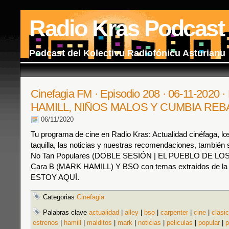
Radio Kras Podcast
Podcast del Kolectivu Radiofónicu Asturianu
Cinefagia FM · Episodio 208 · 06-11-2020
HAMILL, NIÑOS MALOS Y CUMBIA RE
06/11/2020
Tu programa de cine en Radio Kras: Actualidad cinéfaga, los
taquilla, las noticias y nuestras recomendaciones, también s
No Tan Populares (DOBLE SESIÓN | EL PUEBLO DE LO
Cara B (MARK HAMILL) Y BSO con temas extraídos de la 
ESTOY AQUÍ.
Categorias
Cinefagia
Palabras clave
actualidad
|
alley
|
bso
|
carpenter
|
cine
|
clasi
estrenos
|
hamill
|
malditos
|
mark
|
noticias
|
peliculas
|
popular
|
p