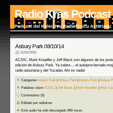
Radio Kras Podcast
Podcast del Kolectivu Radiofónicu Asturianu
Asbury Park 08/10/14
21/01/2015
AC/DC, Mark Knopfler y Jeff Black son algunos de los prot
edición de Asbury Park. Ya sabes… el autoproclamado mej
radio asturiana y del Yucatán. Ahí es nada!
Categorias
Asbury Park
|
Asbury Park
|
Asbury Park
|
Asbury P
Palabras clave
AC/DC;
|
Jeff Black;
|
Mark Knopfler;
|
Nick Ca
Comentarios (0)
Editado por radiokras
Este audio ha sido descargado 989 veces