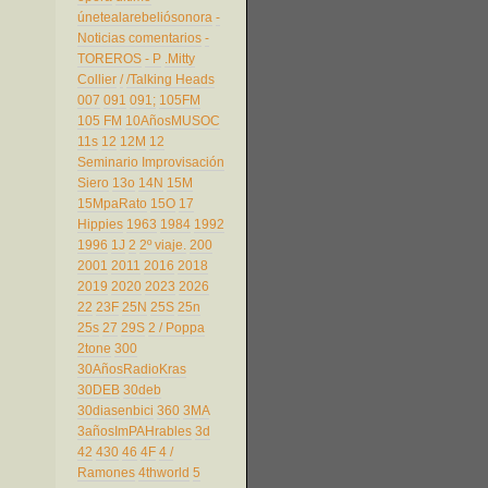
únetealarebeliósonora
-
Noticias comentarios
-
TOREROS
- P
.Mitty
Collier
/
/Talking Heads
007
091
091;
105FM
105 FM
10AñosMUSOC
11s
12
12M
12
Seminario Improvisación
Siero
13o
14N
15M
15MpaRato
15O
17
Hippies
1963
1984
1992
1996
1J
2
2º viaje.
200
2001
2011
2016
2018
2019
2020
2023
2026
22
23F
25N
25S
25n
25s
27
29S
2 / Poppa
2tone
300
30AñosRadioKras
30DEB
30deb
30diasenbici
360
3MA
3añosImPAHrables
3d
42
430
46
4F
4 /
Ramones
4thworld
5