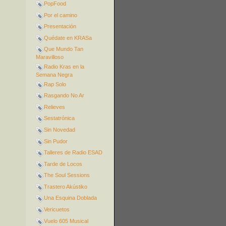
PopFood
Por el camino
Presentación
Quédate en KRASa
Que Mundo Tan
Maravilloso
Radio Kras en la
Semana Negra
Rap Solo
Rasgando No Ar
Relieves
Sestatrónica
Sin Novedad
Sin Pudor
Talleres de Radio ESAD
Tarde de Locos
The Soul Sessions
Trastero Akústiko
Una Esquina Doblada
Vericuetos
Vuelo 605 Musical