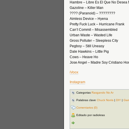
Hambre – Libre Es El Que No Desea
Gazoline – Killer Man
???? (Paranoid) – ????????
Aimless Device – Hyena
Pretty Fuck Luck – Hurricane Frank
Can’t Commit – Misassembled
Urban Waste – Wasted Life
Gross Polluter – Sleepless City
Pegboy – Still Uneasy
Dale Hawkins – Little Pig
Cows – Heave Ho
Jose Angel – Madre Soy Cristiano H
iVoox
Instagram
Categorias
Rasgando No Ar
Palabras clave
Chuck Norris
|
DIY
|
Ga
Comentarios (0)
Editado por radiokras