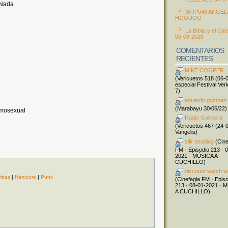
 Nada
WRP048 ANGEL
HOODOO
La Biblia y el Cal
05-08-2026
COMENTARIOS
RECIENTES
MIKE COOPER
(Vericuetos 518 (06-
especial Festival Ver
7)
eduardo guzman
(Marabayu 30/06/22)
omosexual
Ràdio Gallinera
(Vericuetos 467 (24-
Vangelis)
silk bedding
(Cine
FM · Episodio 213 · 
2021 · MÚSICA A
CUCHILLO)
discount watch w
mbas
|
Hardcore
|
Punk
(Cinefagia FM · Epis
213 · 08-01-2021 · 
A CUCHILLO)