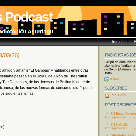
s Podcast
adiofónicu Asturianu
Inicio
3/03/26)
RADIO KRAS 10
Grupu de comunicac
alternativa fundáu na
de Xixón (Asturies) e
o amigo y amante “El Gambas” y hablamos entre otras
1985.
a semana pasada en el Bola 8 de Xixón de The Rotten
e-mail
y The Domestics, de los decesos de Bettina Kostner de
SUBSCRIBE
xixonesa, de las nuevas formas de consumo, etc. Y por si
los siguientes temas:
RSS Feed
POST RECIENTE
SN Beata Dolore
Transgresoras 6-8-2
SN Nelly Bly
In)
Transgresoras 6-8-2
RELIEVES SN 6-