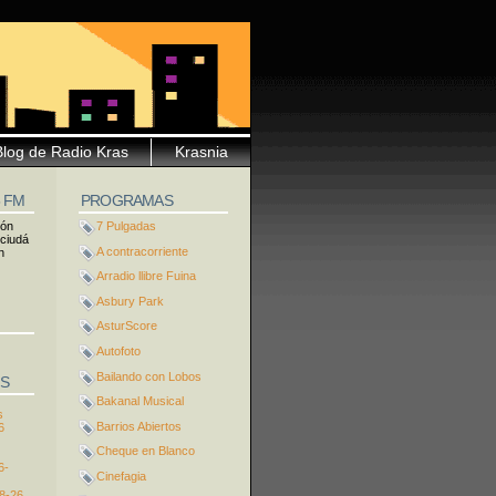
Blog de Radio Kras
Krasnia
5 FM
PROGRAMAS
ión
7 Pulgadas
 ciudá
A contracorriente
n
Arradio llibre Fuina
Asbury Park
AsturScore
Autofoto
Bailando con Lobos
S
Bakanal Musical
s
Barrios Abiertos
6
Cheque en Blanco
6-
Cinefagia
8-26