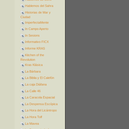
Hablemos del Sahra
Historias de Mar y
Ciudad
ImperfectaMente
In Campo Aperto
In Sesions
Informativo FICX
Informe KRAS
Kitchen of the
Revolution
Kras Klásica
La Bárbara
La Biblia y El Calefón
La caja Diáfana
La Calle 46
La Caracola Espacial
La Despensa Escópica
La Hora del Licántropo
La Hora Tolf
La Mavea