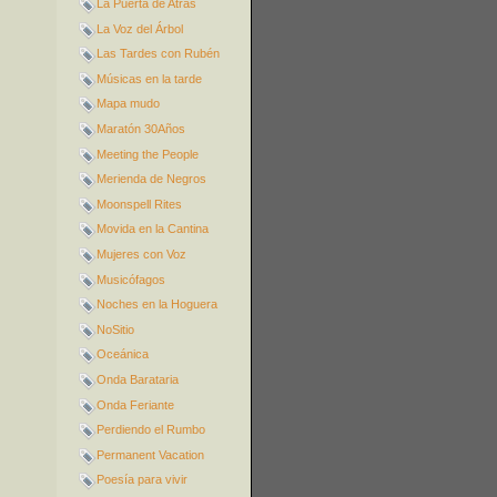
La Puerta de Atrás
La Voz del Árbol
Las Tardes con Rubén
Músicas en la tarde
Mapa mudo
Maratón 30Años
Meeting the People
Merienda de Negros
Moonspell Rites
Movida en la Cantina
Mujeres con Voz
Musicófagos
Noches en la Hoguera
NoSitio
Oceánica
Onda Barataria
Onda Feriante
Perdiendo el Rumbo
Permanent Vacation
Poesía para vivir