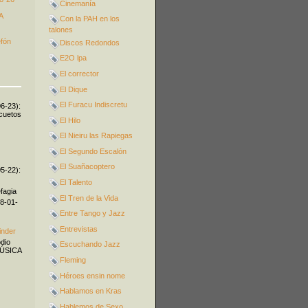
Cinemanía
A
Con la PAH en los
talones
efón
Discos Redondos
E2O lpa
El corrector
El Dique
El Furacu Indiscretu
06-23):
icuetos
El Hilo
El Nieiru las Rapiegas
El Segundo Escalón
El Suañacoptero
05-22):
El Talento
fagia
El Tren de la Vida
08-01-
Entre Tango y Jazz
Entrevistas
inder
odio
Escuchando Jazz
MÚSICA
Fleming
Héroes ensin nome
Hablamos en Kras
Hablemos de Sexo