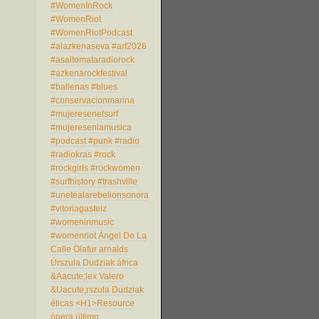
#WomenInRock
#WomenRiot
#WomenRiotPodcast
#alazkenaseva
#arf2026
#asaltomataradiorock
#azkenarockfestival
#ballenas
#blues
#conservacionmarina
#mujeresenelsurf
#mujeresenlamusica
#podcast
#punk
#radio
#radiokras
#rock
#rockgirls
#rockwomen
#surfhistory
#trashville
#unetealarebelionsonora
#vitoriagasteiz
#womeninmusic
#womenriot
Ángel De La
Calle
Ölafur arnalds
Úrszula Dudziak
áfrica
&Aacute;lex Valero
&Uacute;rszula Dudziak
éticas
<H1>Resource
ópera
último