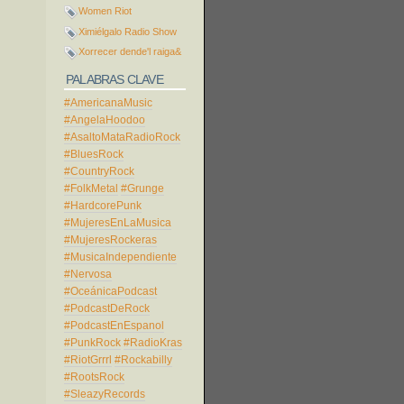
Women Riot
Ximiélgalo Radio Show
Xorrecer dende'l raiga&
PALABRAS CLAVE
#AmericanaMusic
#AngelaHoodoo
#AsaltoMataRadioRock
#BluesRock
#CountryRock
#FolkMetal
#Grunge
#HardcorePunk
#MujeresEnLaMusica
#MujeresRockeras
#MusicaIndependiente
#Nervosa
#OceánicaPodcast
#PodcastDeRock
#PodcastEnEspanol
#PunkRock
#RadioKras
#RiotGrrrl
#Rockabilly
#RootsRock
#SleazyRecords