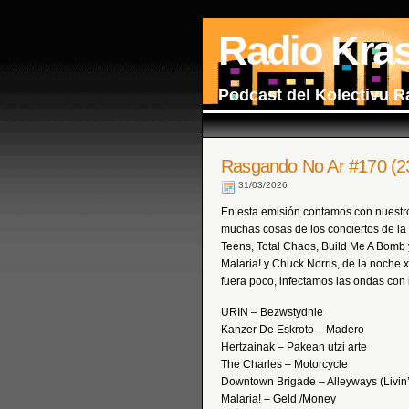
Radio Kra
Podcast del Kolectivu R
Rasgando No Ar #170 (2
31/03/2026
En esta emisión contamos con nuestr
muchas cosas de los conciertos de l
Teens, Total Chaos, Build Me A Bomb 
Malaria! y Chuck Norris, de la noche 
fuera poco, infectamos las ondas con 
URIN – Bezwstydnie
Kanzer De Eskroto – Madero
Hertzainak – Pakean utzi arte
The Charles – Motorcycle
Downtown Brigade – Alleyways (Livin’
Malaria! – Geld /Money