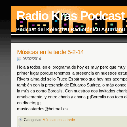
Radio Kras Podcast
Podcast del Kolectivu Radiofónicu Asturianu
Músicas en la tarde 5-2-14
05/02/2014
Hola a todos, en el programa de hoy es muy pero que muy 
primer lugar porque tenemos la presencia en nuestros estu
Rivers alma del sello Truco Espárrago que hoy nos acom
también con la presencia de Eduardo Suárez, o más conoc
la música como Borealis. Con nuestros dos invitados char
amablemente, y entre charla y charla ¡¡¡Borealis nos toca 
en directo¡¡¡¡.
musicastardes@hotmail.es
Categorias
Músicas en la tarde