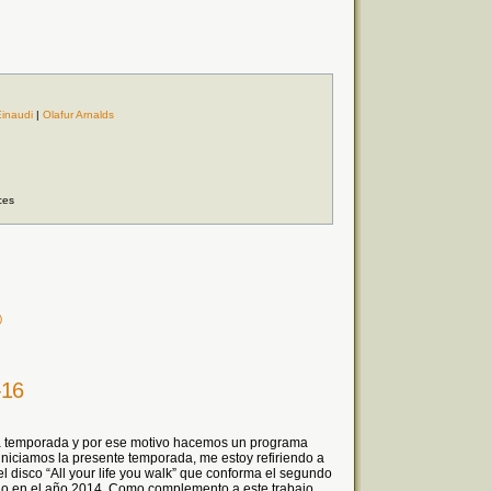
inaudi
|
Olafur Arnalds
ces
)
-16
ta temporada y por ese motivo hacemos un programa
iniciamos la presente temporada, me estoy refiriendo a
l disco “All your life you walk” que conforma el segundo
ado en el año 2014. Como complemento a este trabajo