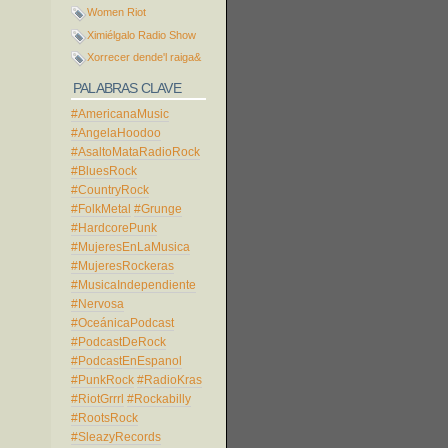
Women Riot
Ximiélgalo Radio Show
Xorrecer dende'l raiga&
PALABRAS CLAVE
#AmericanaMusic
#AngelaHoodoo
#AsaltoMataRadioRock
#BluesRock
#CountryRock
#FolkMetal
#Grunge
#HardcorePunk
#MujeresEnLaMusica
#MujeresRockeras
#MusicaIndependiente
#Nervosa
#OceánicaPodcast
#PodcastDeRock
#PodcastEnEspanol
#PunkRock
#RadioKras
#RiotGrrrl
#Rockabilly
#RootsRock
#SleazyRecords