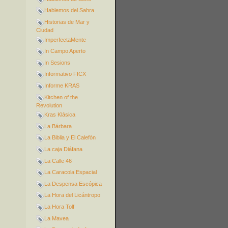
Hablemos del Sahra
Historias de Mar y
Ciudad
ImperfectaMente
In Campo Aperto
In Sesions
Informativo FICX
Informe KRAS
Kitchen of the
Revolution
Kras Klásica
La Bárbara
La Biblia y El Calefón
La caja Diáfana
La Calle 46
La Caracola Espacial
La Despensa Escópica
La Hora del Licántropo
La Hora Tolf
La Mavea