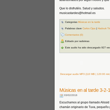
abandonados por algún motivo y que e
Que lo disfrutéis. Salud y saludos.
musicastardes@hotmail.es
Categorias
Músicas en la tarde
Palabras clave
Carlos Cipa
|
Hadouk Tr
Comentarios (0)
Editado por radiokras
Este audio ha sido descargado 927 ve
Descargar audio MP3 (110 MB | 120:00 min
Músicas en al tarde 3-2-
03/02/2016
Escuchamos al grupo llamado Alissid 
chamán originario de Tuva, pequeño 