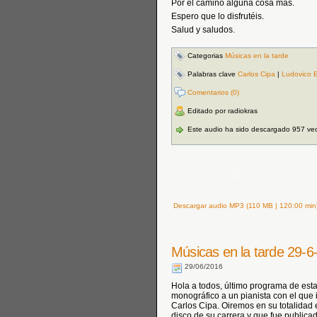
Por el camino alguna cosa más.
Espero que lo disfrutéis.
Salud y saludos.
Categorias
Músicas en la tarde
Palabras clave
Carlos Cipa
|
Ludovico E
Comentarios (0)
Editado por radiokras
Este audio ha sido descargado 957 ve
Descargar audio MP3 (110 MB | 120:00 min
Músicas en la tarde 29-6
29/06/2016
Hola a todos, último programa de es
monográfico a un pianista con el que 
Carlos Cipa. Oiremos en su totalidad e
disco de su carrera y que fue public