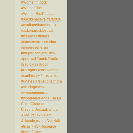
#WomenInRock
#WomenRiot
#WomenRiotPodcast
#alazkenaseva
#arf2026
#asaltomataradiorock
#azkenarockfestival
#ballenas
#blues
#conservacionmarina
#mujeresenelsurf
#mujeresenlamusica
#podcast
#punk
#radio
#radiokras
#rock
#rockgirls
#rockwomen
#surfhistory
#trashville
#unetealarebelionsonora
#vitoriagasteiz
#womeninmusic
#womenriot
Ángel De La
Calle
Ölafur arnalds
Úrszula Dudziak
áfrica
&Aacute;lex Valero
&Uacute;rszula Dudziak
éticas
<H1>Resource
ópera
último