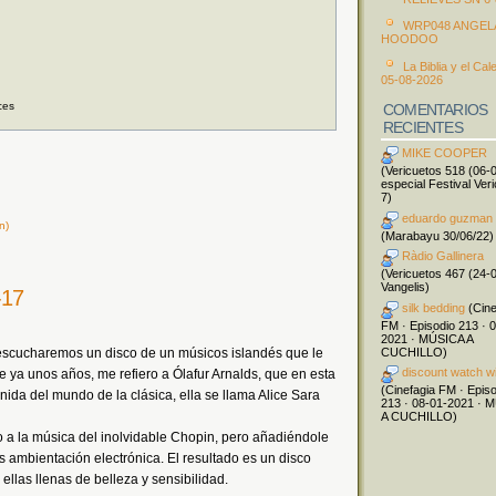
WRP048 ANGEL
HOODOO
La Biblia y el Cal
05-08-2026
ces
COMENTARIOS
RECIENTES
MIKE COOPER
(Vericuetos 518 (06-
especial Festival Ver
7)
eduardo guzman
n)
(Marabayu 30/06/22)
Ràdio Gallinera
(Vericuetos 467 (24-
Vangelis)
-17
silk bedding
(Cine
FM · Episodio 213 · 
2021 · MÚSICA A
CUCHILLO)
 escucharemos un disco de un músicos islandés que le
discount watch w
 ya unos años, me refiero a Ólafur Arnalds, que en esta
(Cinefagia FM · Epis
nida del mundo de la clásica, ella se llama Alice Sara
213 · 08-01-2021 · 
A CUCHILLO)
a la música del inolvidable Chopin, pero añadiéndole
 ambientación electrónica. El resultado es un disco
llas llenas de belleza y sensibilidad.