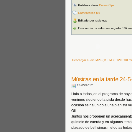
Palabras clave
Carlos Cipa
Comentarios (0)
Editado por radiokras
Este audio ha sido descargado 676 ve
Descargar audio MP3 (110 MB | 1200:00 mi
Músicas en la tarde 24-5
24/05/2017
Hola a todos, en el programa de hoy
venimos siguiendo la pista desde hace
ocasión se ha unido a una pianista ve
Ott.
Juntos nos proponen un acercamiento 
quinteto de cuerda y en algunos temas
plagado de bellísimas melodías todas e