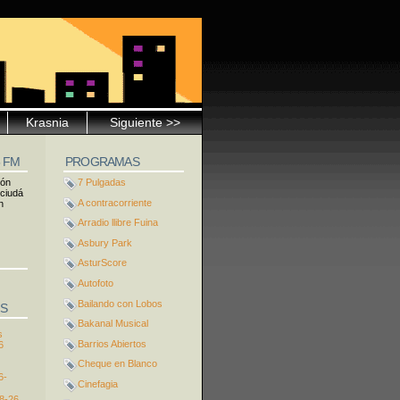
Krasnia
Siguiente >>
5 FM
PROGRAMAS
ión
7 Pulgadas
 ciudá
A contracorriente
n
Arradio llibre Fuina
Asbury Park
AsturScore
Autofoto
Bailando con Lobos
S
Bakanal Musical
s
Barrios Abiertos
6
Cheque en Blanco
6-
Cinefagia
8-26