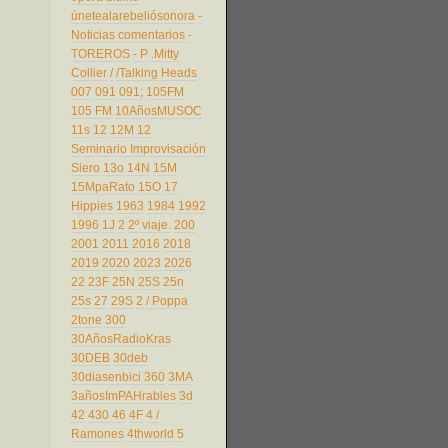
únetealarebeliósonora
-
Noticias comentarios
-
TOREROS
- P
.Mitty
Collier
/
/Talking Heads
007
091
091;
105FM
105 FM
10AñosMUSOC
11s
12
12M
12
Seminario Improvisación
Siero
13o
14N
15M
15MpaRato
15O
17
Hippies
1963
1984
1992
1996
1J
2
2º viaje.
200
2001
2011
2016
2018
2019
2020
2023
2026
22
23F
25N
25S
25n
25s
27
29S
2 / Poppa
2tone
300
30AñosRadioKras
30DEB
30deb
30diasenbici
360
3MA
3añosImPAHrables
3d
42
430
46
4F
4 /
Ramones
4thworld
5