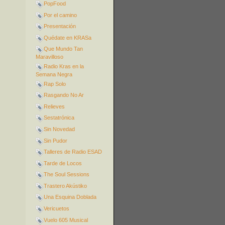
PopFood
Por el camino
Presentación
Quédate en KRASa
Que Mundo Tan
Maravilloso
Radio Kras en la
Semana Negra
Rap Solo
Rasgando No Ar
Relieves
Sestatrónica
Sin Novedad
Sin Pudor
Talleres de Radio ESAD
Tarde de Locos
The Soul Sessions
Trastero Akústiko
Una Esquina Doblada
Vericuetos
Vuelo 605 Musical