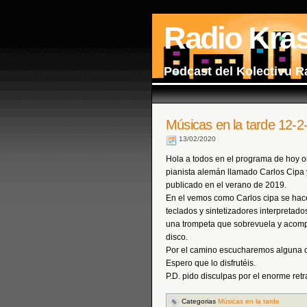
Radio Kra
Podcast del Kolectivu R
Músicas en la tarde 12-2
13/02/2020
Hola a todos en el programa de hoy oi
pianista alemán llamado Carlos Cipa y
publicado en el verano de 2019.
En el vemos como Carlos cipa se hac
teclados y sintetizadores interpretad
una trompeta que sobrevuela y acom
disco.
Por el camino escucharemos alguna 
Espero que lo disfrutéis.
P.D. pido disculpas por el enorme ret
Categorias
Músicas en la tarde