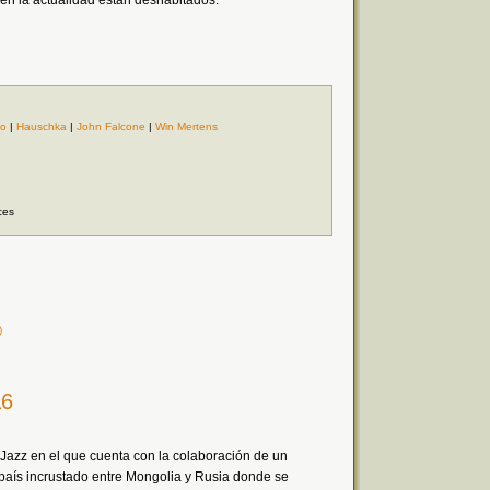
n la actualidad están deshabitados.
io
|
Hauschka
|
John Falcone
|
Win Mertens
ces
)
16
Jazz en el que cuenta con la colaboración de un
país incrustado entre Mongolia y Rusia donde se