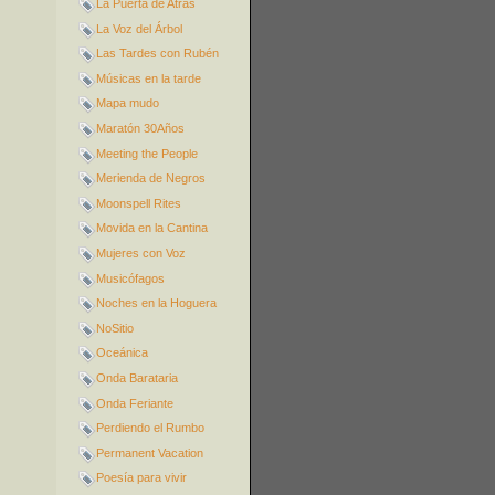
La Puerta de Atrás
La Voz del Árbol
Las Tardes con Rubén
Músicas en la tarde
Mapa mudo
Maratón 30Años
Meeting the People
Merienda de Negros
Moonspell Rites
Movida en la Cantina
Mujeres con Voz
Musicófagos
Noches en la Hoguera
NoSitio
Oceánica
Onda Barataria
Onda Feriante
Perdiendo el Rumbo
Permanent Vacation
Poesía para vivir