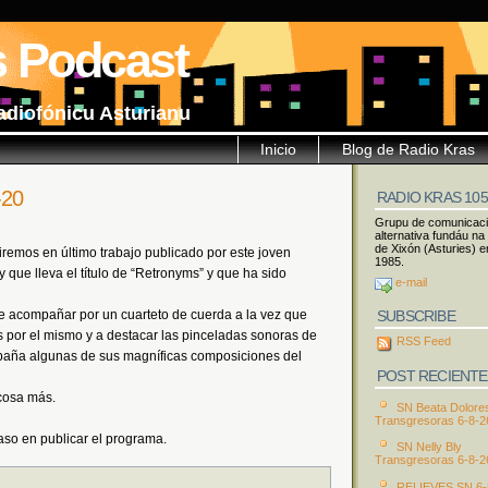
s Podcast
adiofónicu Asturianu
Inicio
Blog de Radio Kras
-20
RADIO KRAS 10
Grupu de comunicac
alternativa fundáu na
de Xixón (Asturies) e
remos en último trabajo publicado por este joven
1985.
 que lleva el título de “Retronyms” y que ha sido
e-mail
SUBSCRIBE
e acompañar por un cuarteto de cuerda a la vez que
os por el mismo y a destacar las pinceladas sonoras de
RSS Feed
paña algunas de sus magníficas composiciones del
POST RECIENTE
cosa más.
SN Beata Dolore
Transgresoras 6-8-2
raso en publicar el programa.
SN Nelly Bly
Transgresoras 6-8-2
RELIEVES SN 6-