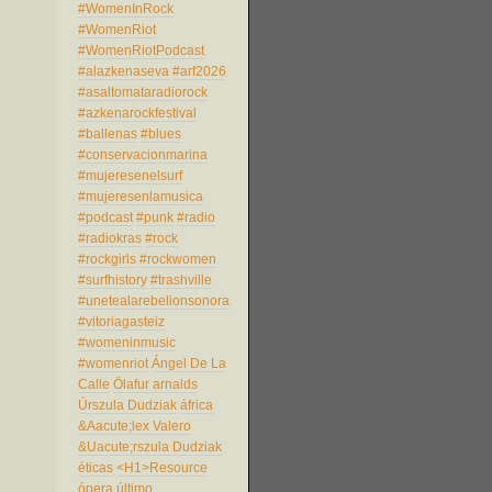
#WomenInRock
#WomenRiot
#WomenRiotPodcast
#alazkenaseva
#arf2026
#asaltomataradiorock
#azkenarockfestival
#ballenas
#blues
#conservacionmarina
#mujeresenelsurf
#mujeresenlamusica
#podcast
#punk
#radio
#radiokras
#rock
#rockgirls
#rockwomen
#surfhistory
#trashville
#unetealarebelionsonora
#vitoriagasteiz
#womeninmusic
#womenriot
Ángel De La
Calle
Ölafur arnalds
Úrszula Dudziak
áfrica
&Aacute;lex Valero
&Uacute;rszula Dudziak
éticas
<H1>Resource
ópera
último