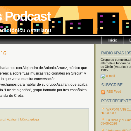
s Podcast
adiofónicu Asturianu
Inicio
-16
RADIO KRAS 10
Grupu de comunicac
alternativa fundáu na
de Xixón (Asturies) e
charlamos con Alejandro de Antonio Arranz, músico que
1985.
rencia sobre “Las músicas tradicionales en Grecia”, y
e-mail
lo que versa nuestra conversación.
SUBSCRIBE
vechamos para hablar de su grupo Azafrán, que acaba
tulo “Luz de algodón”, grupo formado por tres españoles
RSS Feed
a isla de Creta.
POST RECIENTE
WRP048 ANGEL
HOODOO
ranz
|
Azafran
|
Música griega
La Biblia y el Cal
05-08-2026
Vericuetos 680 (