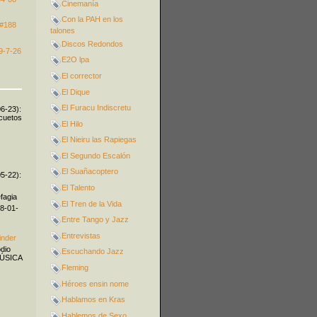
Cinemanía
Con la PAH en los
 #188
talones
Discos Redondos
9-7-26
E2O lpa
El corrector
El Dique
El Furacu Indiscretu
06-23):
icuetos
El Hilo
El Nieiru las Rapiegas
El Segundo Escalón
El Suañacoptero
05-22):
El Talento
fagia
El Tren de la Vida
08-01-
Entre Tango y Jazz
Entrevistas
inder
odio
Escuchando Jazz
MÚSICA
Fleming
Héroes ensin nome
Hablamos en Kras
Hablemos de Sexo