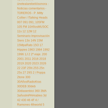
únetealarebeliósonora
-
Noticias comentarios
-
TOREROS
- P
.Mitty
Collier
/
/Talking Heads
007
091
091;
105FM
105 FM
10AñosMUSOC
11s
12
12M
12
Seminario Improvisación
Siero
13o
14N
15M
15MpaRato
15O
17
Hippies
1963
1984
1992
1996
1J
2
2º viaje.
200
2001
2011
2016
2018
2019
2020
2023
2026
22
23F
25N
25S
25n
25s
27
29S
2 / Poppa
2tone
300
30AñosRadioKras
30DEB
30deb
30diasenbici
360
3MA
3añosImPAHrables
3d
42
430
46
4F
4 /
Ramones
4thworld
5