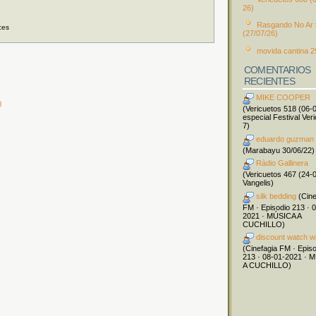
26)
Rasgando No Ar
ces
(27/07/26)
movida cantina 2
COMENTARIOS
RECIENTES
MIKE COOPER
)
(Vericuetos 518 (06-
especial Festival Ver
7)
eduardo guzman
(Marabayu 30/06/22)
Ràdio Gallinera
(Vericuetos 467 (24-
Vangelis)
silk bedding
(Cine
FM · Episodio 213 · 
2021 · MÚSICA A
CUCHILLO)
discount watch w
(Cinefagia FM · Epis
213 · 08-01-2021 · 
A CUCHILLO)