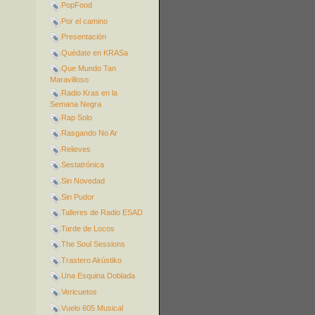
PopFood
Por el camino
Presentación
Quédate en KRASa
Que Mundo Tan
Maravilloso
Radio Kras en la
Semana Negra
Rap Solo
Rasgando No Ar
Relieves
Sestatrónica
Sin Novedad
Sin Pudor
Talleres de Radio ESAD
Tarde de Locos
The Soul Sessions
Trastero Akústiko
Una Esquina Doblada
Vericuetos
Vuelo 605 Musical