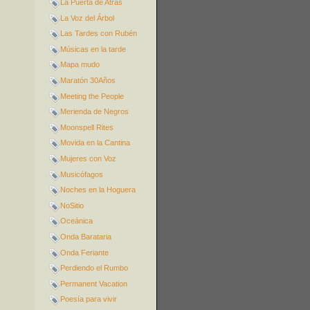
La Puerta de Atrás
La Voz del Árbol
Las Tardes con Rubén
Músicas en la tarde
Mapa mudo
Maratón 30Años
Meeting the People
Merienda de Negros
Moonspell Rites
Movida en la Cantina
Mujeres con Voz
Musicófagos
Noches en la Hoguera
NoSitio
Oceánica
Onda Barataria
Onda Feriante
Perdiendo el Rumbo
Permanent Vacation
Poesía para vivir