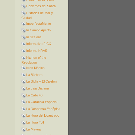
Hablemos del Sahra
Historias de Mar y
Ciudad
ImperfectaMente
In Campo Aperto
In Sesions
Informativo FICX
Informe KRAS
Kitchen of the
Revolution
Kras Klásica
La Bárbara
La Biblia y El Calefón
La caja Diáfana
La Calle 46
La Caracola Espacial
La Despensa Escópica
La Hora del Licántropo
La Hora Tolf
La Mavea