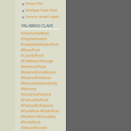
Women Riot
Ximiélgalo Radio Show
Xorrecer dende'l raiga&
PALABRAS CLAVE
#AmericanaMusic
#AngelaHoodoo
#AsaltoMataRadioRock
#BluesRock
#CountryRock
#FolkMetal
#Grunge
#HardcorePunk
#MujeresEnLaMusica
#MujeresRockeras
#MusicaIndependiente
#Nervosa
#OceánicaPodcast
#PodcastDeRock
#PodcastEnEspanol
#PunkRock
#RadioKras
#RiotGrrrl
#Rockabilly
#RootsRock
#SleazyRecords