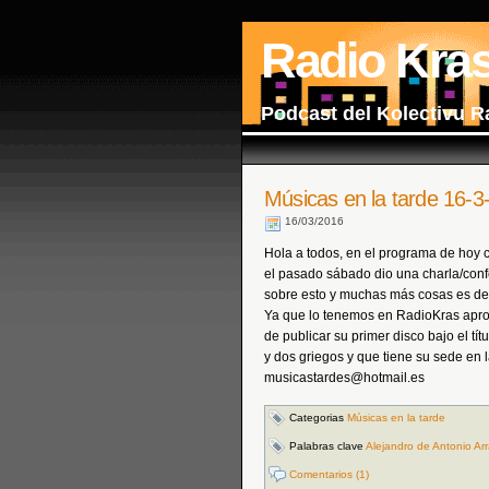
Radio Kra
Podcast del Kolectivu R
Músicas en la tarde 16-3
16/03/2016
Hola a todos, en el programa de hoy 
el pasado sábado dio una charla/confe
sobre esto y muchas más cosas es de 
Ya que lo tenemos en RadioKras apro
de publicar su primer disco bajo el tí
y dos griegos y que tiene su sede en l
musicastardes@hotmail.es
Categorias
Músicas en la tarde
Palabras clave
Alejandro de Antonio Ar
Comentarios (1)