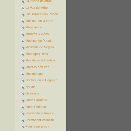
La Puerta de Atrás
La Voz del Árbol
Las Tardes con Rubén
Músicas en la tarde
Mapa mudo
Maratón 30Años
Meeting the People
Merienda de Negros
Moonspell Rites
Movida en la Cantina
Mujeres con Voz
Musicófagos
Noches en la Hoguera
NoSitio
Oceánica
Onda Barataria
Onda Feriante
Perdiendo el Rumbo
Permanent Vacation
Poesía para vivir