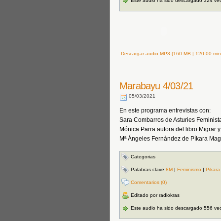
Este audio ha sido descargado 324 ve
Descargar audio MP3 (160 MB | 120:00 min
Marabayu 4/03/21
05/03/2021
En este programa entrevistas con:
Sara Combarros de Asturies Feminista
Mónica Parra autora del libro Migrar y
Mª Ángeles Fernández de Píkara Maga
Categorias
Palabras clave
8M
|
Feminismo
|
Pikara
Comentarios (0)
Editado por radiokras
Este audio ha sido descargado 556 ve