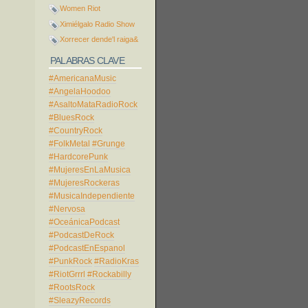
Women Riot
Ximiélgalo Radio Show
Xorrecer dende'l raiga&
PALABRAS CLAVE
#AmericanaMusic
#AngelaHoodoo
#AsaltoMataRadioRock
#BluesRock
#CountryRock
#FolkMetal
#Grunge
#HardcorePunk
#MujeresEnLaMusica
#MujeresRockeras
#MusicaIndependiente
#Nervosa
#OceánicaPodcast
#PodcastDeRock
#PodcastEnEspanol
#PunkRock
#RadioKras
#RiotGrrrl
#Rockabilly
#RootsRock
#SleazyRecords