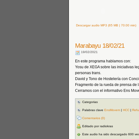
Descargar audio MP3 (65 MB | 70:00 min)
Marabayu 18/02/21
19/02/2021
En este programa hablamos con:
Yosu de XEGA sobre las iniciativas leg
personas trans.
David y Tono de Hostelería con Conci
Fragmento de la rueda de prensa de la
Cerramos con el informativo Ens Mo
Categorias
Palabras clave
EnsMovem
|
HCC
|
Refu
Comentarios (0)
Editado por radiokras
Este audio ha sido descargado 600 ve