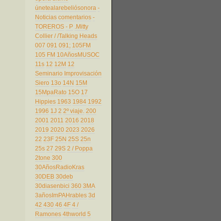
únetealarebeliósonora
-
Noticias comentarios
-
TOREROS
- P
.Mitty
Collier
/
/Talking Heads
007
091
091;
105FM
105 FM
10AñosMUSOC
11s
12
12M
12
Seminario Improvisación
Siero
13o
14N
15M
15MpaRato
15O
17
Hippies
1963
1984
1992
1996
1J
2
2º viaje.
200
2001
2011
2016
2018
2019
2020
2023
2026
22
23F
25N
25S
25n
25s
27
29S
2 / Poppa
2tone
300
30AñosRadioKras
30DEB
30deb
30diasenbici
360
3MA
3añosImPAHrables
3d
42
430
46
4F
4 /
Ramones
4thworld
5