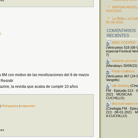
ces
WRP048 ANGEL
HOODOO
La Biblia y el Cal
05-08-2026
COMENTARIOS
)
RECIENTES
MIKE COOPER
(Vericuetos 518 (06-
especial Festival Ver
7)
eduardo guzman
(Marabayu 30/06/22)
Ràdio Gallinera
 8M con motivo de las movilizaciones del 8 de marzo
(Vericuetos 467 (24-
Vangelis)
 Resistir
silk bedding
(Cine
zine, la revista que acaba de cumplir 10 años
FM · Episodio 213 · 
2021 · MÚSICA A
CUCHILLO)
discount watch w
|
Refugiadas
|
migrantes
(Cinefagia FM · Epis
213 · 08-01-2021 · 
A CUCHILLO)
ces