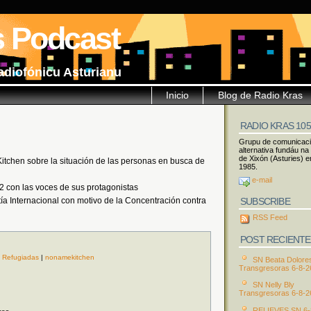
s Podcast
adiofónicu Asturianu
Inicio
Blog de Radio Kras
RADIO KRAS 10
Grupu de comunicac
alternativa fundáu na
de Xixón (Asturies) e
chen sobre la situación de las personas en busca de
1985.
e-mail
con las voces de sus protagonistas
SUBSCRIBE
ía Internacional con motivo de la Concentración contra
RSS Feed
POST RECIENTE
|
Refugiadas
|
nonamekitchen
SN Beata Dolore
Transgresoras 6-8-2
SN Nelly Bly
Transgresoras 6-8-2
RELIEVES SN 6-