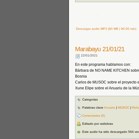
Descargar audio MP3 (80 MB | 90:00 min)
Marabayu 21/01/21
22/01/2021
En este programa hablamos con:
Bárbara de NO NAME KITCHEN sobre la
Bosnia
Carlos de MUSOC sobre el proyecto
Xune Elipe sobre el Anuariu de la Mú
Categorias
Palabras clave
Anuariu
|
MUSOC
|
Refu
Comentarios (0)
Editado por radiokras
Este audio ha sido descargado 564 ve