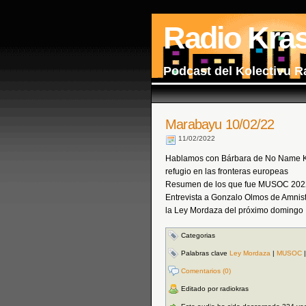
Radio Kra
Podcast del Kolectivu R
Marabayu 10/02/22
11/02/2022
Hablamos con Bárbara de No Name Kit
refugio en las fronteras europeas
Resumen de los que fue MUSOC 2022 
Entrevista a Gonzalo Olmos de Amnist
la Ley Mordaza del próximo domingo
Categorias
Palabras clave
Ley Mordaza
|
MUSOC
Comentarios (0)
Editado por radiokras