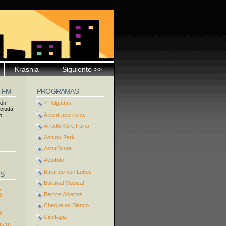
Krasnia
Siguiente >>
5 FM
PROGRAMAS
ión
7 Pulgadas
 ciudá
A contracorriente
n
Arradio llibre Fuina
Asbury Park
AsturScore
Autofoto
Bailando con Lobos
S
Bakanal Musical
s
Barrios Abiertos
6
Cheque en Blanco
6-
Cinefagia
8-26