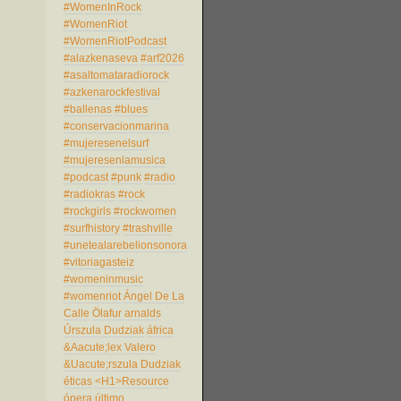
#WomenInRock
#WomenRiot
#WomenRiotPodcast
#alazkenaseva
#arf2026
#asaltomataradiorock
#azkenarockfestival
#ballenas
#blues
#conservacionmarina
#mujeresenelsurf
#mujeresenlamusica
#podcast
#punk
#radio
#radiokras
#rock
#rockgirls
#rockwomen
#surfhistory
#trashville
#unetealarebelionsonora
#vitoriagasteiz
#womeninmusic
#womenriot
Ángel De La
Calle
Ölafur arnalds
Úrszula Dudziak
áfrica
&Aacute;lex Valero
&Uacute;rszula Dudziak
éticas
<H1>Resource
ópera
último