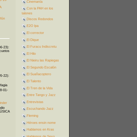
Cinemanía
A
Con la PAH en los
talones
efón
Discos Redondos
E2O lpa
El corrector
El Dique
El Furacu Indiscretu
06-23):
icuetos
El Hilo
El Nieiru las Rapiegas
El Segundo Escalón
El Suañacoptero
05-22):
El Talento
fagia
El Tren de la Vida
08-01-
Entre Tango y Jazz
Entrevistas
inder
odio
Escuchando Jazz
MÚSICA
Fleming
Héroes ensin nome
Hablamos en Kras
Hablemos de Sexo