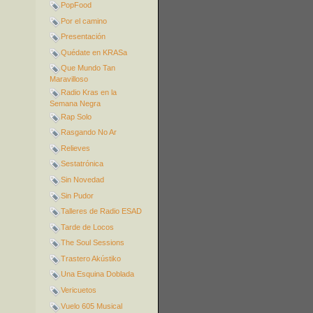
PopFood
Por el camino
Presentación
Quédate en KRASa
Que Mundo Tan
Maravilloso
Radio Kras en la
Semana Negra
Rap Solo
Rasgando No Ar
Relieves
Sestatrónica
Sin Novedad
Sin Pudor
Talleres de Radio ESAD
Tarde de Locos
The Soul Sessions
Trastero Akústiko
Una Esquina Doblada
Vericuetos
Vuelo 605 Musical