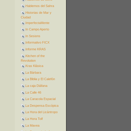
Hablemos del Sahra
Historias de Mar y
Ciudad
ImperfectaMente
In Campo Aperto
In Sesions
Informativo FICX
Informe KRAS
Kitchen of the
Revolution
Kras Klásica
La Bárbara
La Biblia y El Calefón
La caja Diáfana
La Calle 46
La Caracola Espacial
La Despensa Escópica
La Hora del Licántropo
La Hora Tolf
La Mavea