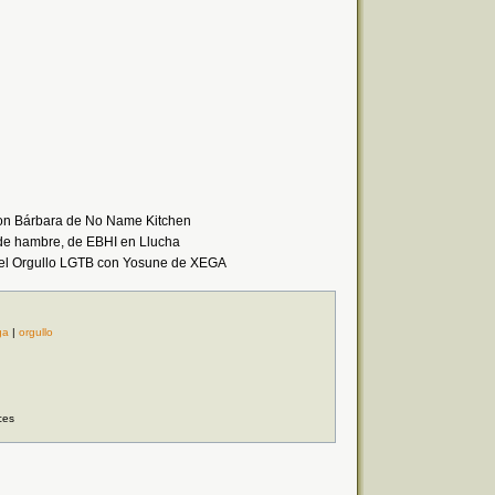
 con Bárbara de No Name Kitchen
a de hambre, de EBHI en Llucha
 del Orgullo LGTB con Yosune de XEGA
ga
|
orgullo
ces