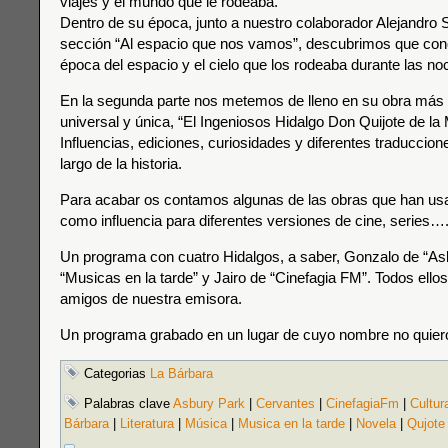
viajes y el mundo que le rodeaba.
Dentro de su época, junto a nuestro colaborador Alejandro 
sección “Al espacio que nos vamos”, descubrimos que con
época del espacio y el cielo que los rodeaba durante las no
En la segunda parte nos metemos de lleno en su obra más 
universal y única, “El Ingeniosos Hidalgo Don Quijote de la
Influencias, ediciones, curiosidades y diferentes traduccion
largo de la historia.
Para acabar os contamos algunas de las obras que han usa
como influencia para diferentes versiones de cine, series…
Un programa con cuatro Hidalgos, a saber, Gonzalo de “As
“Musicas en la tarde” y Jairo de “Cinefagia FM”. Todos ell
amigos de nuestra emisora.
Un programa grabado en un lugar de cuyo nombre no qui
Categorias
La Bárbara
Palabras clave
Asbury Park
|
Cervantes
|
CinefagiaFm
|
Cultur
Bárbara
|
Literatura
|
Música
|
Musica en la tarde
|
Novela
|
Qujote