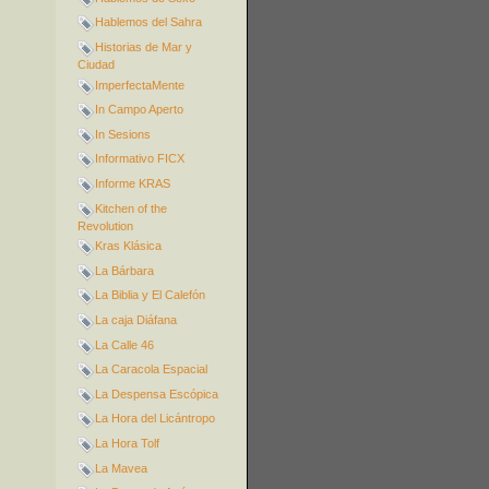
Hablemos del Sahra
Historias de Mar y
Ciudad
ImperfectaMente
In Campo Aperto
In Sesions
Informativo FICX
Informe KRAS
Kitchen of the
Revolution
Kras Klásica
La Bárbara
La Biblia y El Calefón
La caja Diáfana
La Calle 46
La Caracola Espacial
La Despensa Escópica
La Hora del Licántropo
La Hora Tolf
La Mavea