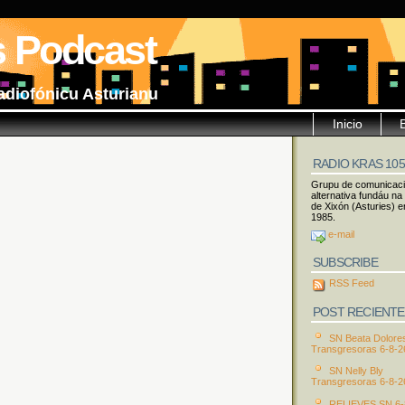
s Podcast
adiofónicu Asturianu
Inicio
RADIO KRAS 10
Grupu de comunicac
alternativa fundáu na
de Xixón (Asturies) e
1985.
e-mail
SUBSCRIBE
RSS Feed
POST RECIENTE
SN Beata Dolore
Transgresoras 6-8-2
SN Nelly Bly
Transgresoras 6-8-2
RELIEVES SN 6-