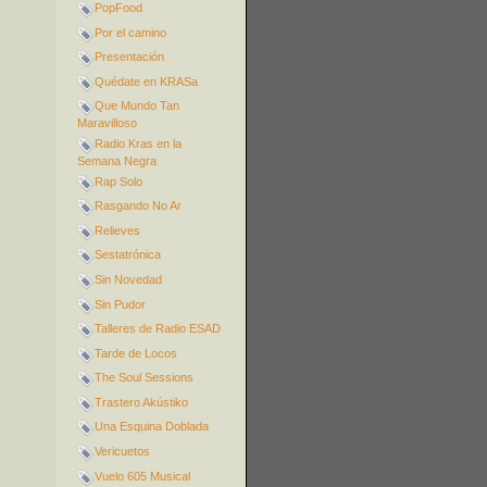
PopFood
Por el camino
Presentación
Quédate en KRASa
Que Mundo Tan
Maravilloso
Radio Kras en la
Semana Negra
Rap Solo
Rasgando No Ar
Relieves
Sestatrónica
Sin Novedad
Sin Pudor
Talleres de Radio ESAD
Tarde de Locos
The Soul Sessions
Trastero Akústiko
Una Esquina Doblada
Vericuetos
Vuelo 605 Musical