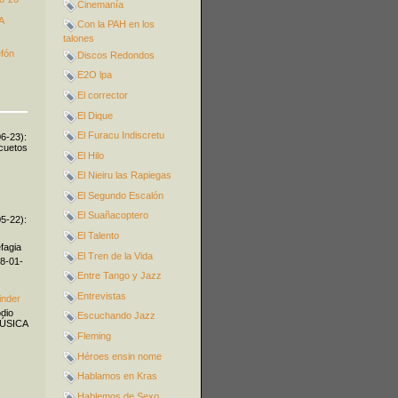
Cinemanía
A
Con la PAH en los
talones
efón
Discos Redondos
E2O lpa
El corrector
El Dique
El Furacu Indiscretu
06-23):
icuetos
El Hilo
El Nieiru las Rapiegas
El Segundo Escalón
El Suañacoptero
05-22):
El Talento
fagia
El Tren de la Vida
08-01-
Entre Tango y Jazz
Entrevistas
inder
odio
Escuchando Jazz
MÚSICA
Fleming
Héroes ensin nome
Hablamos en Kras
Hablemos de Sexo