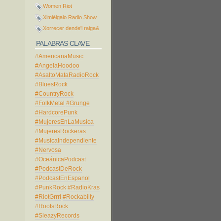
Women Riot
Ximiélgalo Radio Show
Xorrecer dende'l raiga&
PALABRAS CLAVE
#AmericanaMusic
#AngelaHoodoo
#AsaltoMataRadioRock
#BluesRock
#CountryRock
#FolkMetal
#Grunge
#HardcorePunk
#MujeresEnLaMusica
#MujeresRockeras
#MusicaIndependiente
#Nervosa
#OceánicaPodcast
#PodcastDeRock
#PodcastEnEspanol
#PunkRock
#RadioKras
#RiotGrrrl
#Rockabilly
#RootsRock
#SleazyRecords