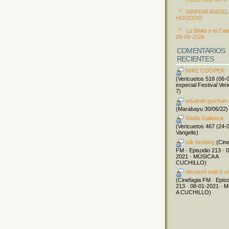
WRP048 ANGEL
HOODOO
La Biblia y el Cal
05-08-2026
COMENTARIOS
RECIENTES
MIKE COOPER
(Vericuetos 518 (06-
especial Festival Ver
7)
eduardo guzman
(Marabayu 30/06/22)
Ràdio Gallinera
(Vericuetos 467 (24-
Vangelis)
silk bedding
(Cine
FM · Episodio 213 · 
2021 · MÚSICA A
CUCHILLO)
discount watch w
(Cinefagia FM · Epis
213 · 08-01-2021 · 
A CUCHILLO)