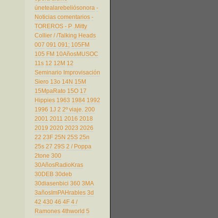
únetealarebeliósonora
-
Noticias comentarios
-
TOREROS
- P
.Mitty
Collier
/
/Talking Heads
007
091
091;
105FM
105 FM
10AñosMUSOC
11s
12
12M
12
Seminario Improvisación
Siero
13o
14N
15M
15MpaRato
15O
17
Hippies
1963
1984
1992
1996
1J
2
2º viaje.
200
2001
2011
2016
2018
2019
2020
2023
2026
22
23F
25N
25S
25n
25s
27
29S
2 / Poppa
2tone
300
30AñosRadioKras
30DEB
30deb
30diasenbici
360
3MA
3añosImPAHrables
3d
42
430
46
4F
4 /
Ramones
4thworld
5