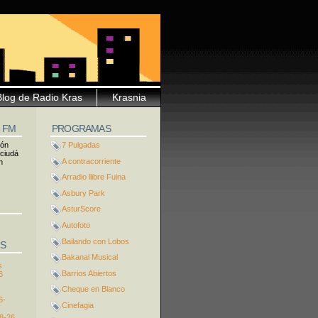
Blog de Radio Kras
Krasnia
5 FM
PROGRAMAS
ión
7 Pulgadas
 ciudá
A contracorriente
n
Arradio llibre Fuina
Asbury Park
AsturScore
Autofoto
Bailando con Lobos
S
Bakanal Musical
s
Barrios Abiertos
6
Cheque en Blanco
6-
Cinefagia
8-26