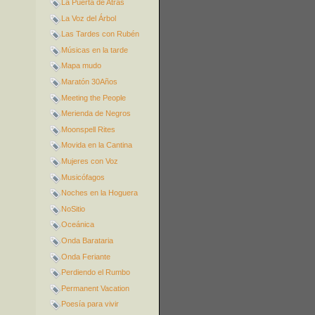
La Puerta de Atrás
La Voz del Árbol
Las Tardes con Rubén
Músicas en la tarde
Mapa mudo
Maratón 30Años
Meeting the People
Merienda de Negros
Moonspell Rites
Movida en la Cantina
Mujeres con Voz
Musicófagos
Noches en la Hoguera
NoSitio
Oceánica
Onda Barataria
Onda Feriante
Perdiendo el Rumbo
Permanent Vacation
Poesía para vivir