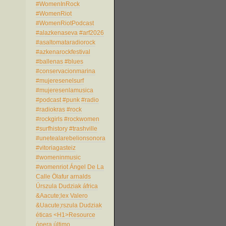
#WomenInRock
#WomenRiot
#WomenRiotPodcast
#alazkenaseva
#arf2026
#asaltomataradiorock
#azkenarockfestival
#ballenas
#blues
#conservacionmarina
#mujeresenelsurf
#mujeresenlamusica
#podcast
#punk
#radio
#radiokras
#rock
#rockgirls
#rockwomen
#surfhistory
#trashville
#unetealarebelionsonora
#vitoriagasteiz
#womeninmusic
#womenriot
Ángel De La
Calle
Ölafur arnalds
Úrszula Dudziak
áfrica
&Aacute;lex Valero
&Uacute;rszula Dudziak
éticas
<H1>Resource
ópera
último