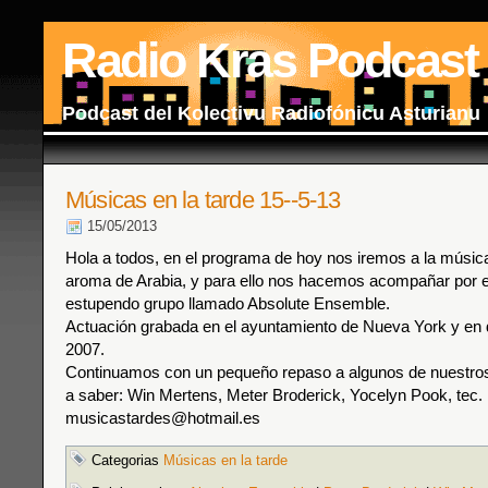
Radio Kras Podcast
Podcast del Kolectivu Radiofónicu Asturianu
Músicas en la tarde 15--5-13
15/05/2013
Hola a todos, en el programa de hoy nos iremos a la músic
aroma de Arabia, y para ello nos hacemos acompañar por e
estupendo grupo llamado Absolute Ensemble.
Actuación grabada en el ayuntamiento de Nueva York y en d
2007.
Continuamos con un pequeño repaso a algunos de nuestros a
a saber: Win Mertens, Meter Broderick, Yocelyn Pook, tec.
musicastardes@hotmail.es
Categorias
Músicas en la tarde