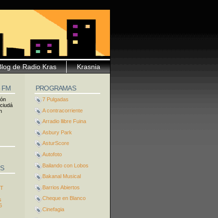
Blog de Radio Kras
Krasnia
5 FM
PROGRAMAS
ión
7 Pulgadas
 ciudá
A contracorriente
n
Arradio llibre Fuina
Asbury Park
AsturScore
Autofoto
Bailando con Lobos
S
Bakanal Musical
Barrios Abiertos
ST
Cheque en Blanco
s
6
Cinefagia