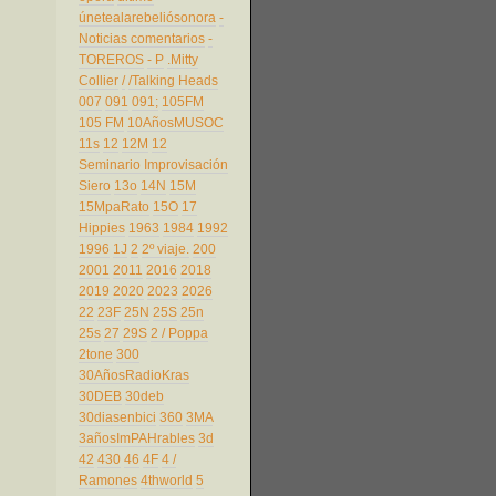
únetealarebeliósonora
-
Noticias comentarios
-
TOREROS
- P
.Mitty
Collier
/
/Talking Heads
007
091
091;
105FM
105 FM
10AñosMUSOC
11s
12
12M
12
Seminario Improvisación
Siero
13o
14N
15M
15MpaRato
15O
17
Hippies
1963
1984
1992
1996
1J
2
2º viaje.
200
2001
2011
2016
2018
2019
2020
2023
2026
22
23F
25N
25S
25n
25s
27
29S
2 / Poppa
2tone
300
30AñosRadioKras
30DEB
30deb
30diasenbici
360
3MA
3añosImPAHrables
3d
42
430
46
4F
4 /
Ramones
4thworld
5