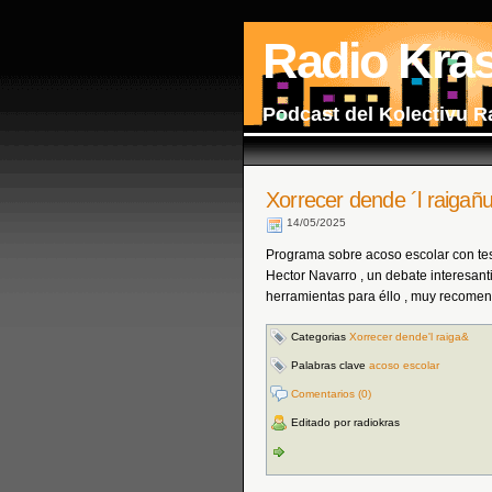
Radio Kra
Podcast del Kolectivu R
Xorrecer dende ´l raigañ
14/05/2025
Programa sobre acoso escolar con te
Hector Navarro , un debate interesan
herramientas para éllo , muy recome
Categorias
Xorrecer dende'l raiga&
Palabras clave
acoso escolar
Comentarios (0)
Editado por radiokras