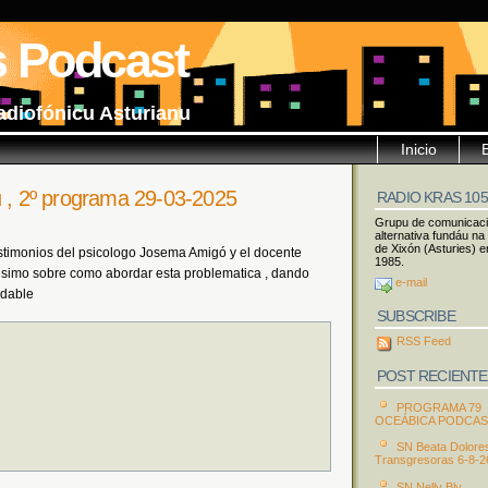
s Podcast
adiofónicu Asturianu
Inicio
u , 2º programa 29-03-2025
RADIO KRAS 10
Grupu de comunicac
alternativa fundáu na
de Xixón (Asturies) e
stimonios del psicologo Josema Amigó y el docente
1985.
tisimo sobre como abordar esta problematica , dando
e-mail
ndable
SUBSCRIBE
RSS Feed
POST RECIENTE
PROGRAMA 79
OCEÁBICA PODCA
SN Beata Dolore
Transgresoras 6-8-2
SN Nelly Bly