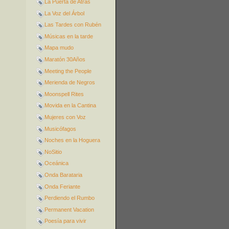
La Puerta de Atrás
La Voz del Árbol
Las Tardes con Rubén
Músicas en la tarde
Mapa mudo
Maratón 30Años
Meeting the People
Merienda de Negros
Moonspell Rites
Movida en la Cantina
Mujeres con Voz
Musicófagos
Noches en la Hoguera
NoSitio
Oceánica
Onda Barataria
Onda Feriante
Perdiendo el Rumbo
Permanent Vacation
Poesía para vivir