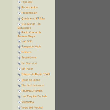
PopFood
Por el camino
Presentación
Quédate en KRASa
Que Mundo Tan
Maravilloso
Radio Kras en la
Semana Negra
Rap Solo
Rasgando No Ar
Relieves
Sestatrónica
Sin Novedad
Sin Pudor
Talleres de Radio ESAD
Tarde de Locos
The Soul Sessions
Trastero Akústiko
Una Esquina Doblada
Vericuetos
Vuelo 605 Musical