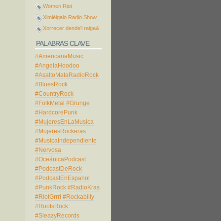
Women Riot
Ximiélgalo Radio Show
Xorrecer dende'l raiga&
PALABRAS CLAVE
#AmericanaMusic
#AngelaHoodoo
#AsaltoMataRadioRock
#BluesRock
#CountryRock
#FolkMetal
#Grunge
#HardcorePunk
#MujeresEnLaMusica
#MujeresRockeras
#MusicaIndependiente
#Nervosa
#OceánicaPodcast
#PodcastDeRock
#PodcastEnEspanol
#PunkRock
#RadioKras
#RiotGrrrl
#Rockabilly
#RootsRock
#SleazyRecords