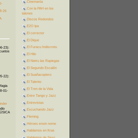
Cinemanía
6-
Con la PAH en los
8-26
talones
A
Discos Redondos
E2O lpa
El corrector
El Dique
El Furacu Indiscretu
06-23):
icuetos
El Hilo
El Nieiru las Rapiegas
El Segundo Escalón
El Suañacoptero
05-22):
El Talento
fagia
El Tren de la Vida
08-01-
Entre Tango y Jazz
Entrevistas
inder
odio
Escuchando Jazz
MÚSICA
Fleming
Héroes ensin nome
Hablamos en Kras
Hablemos de Sexo