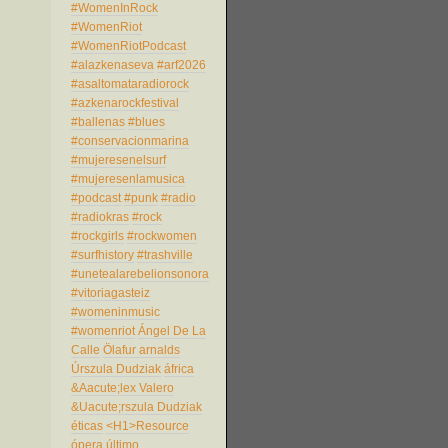
#WomenInRock
#WomenRiot
#WomenRiotPodcast
#alazkenaseva
#arf2026
#asaltomataradiorock
#azkenarockfestival
#ballenas
#blues
#conservacionmarina
#mujeresenelsurf
#mujeresenlamusica
#podcast
#punk
#radio
#radiokras
#rock
#rockgirls
#rockwomen
#surfhistory
#trashville
#unetealarebelionsonora
#vitoriagasteiz
#womeninmusic
#womenriot
Ángel De La
Calle
Ölafur arnalds
Úrszula Dudziak
áfrica
&Aacute;lex Valero
&Uacute;rszula Dudziak
éticas
<H1>Resource
ópera
último