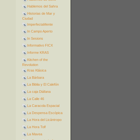
Hablemos del Sahra
Historias de Mar y
Ciudad
ImperfectaMente
In Campo Aperto
In Sesions
Informativo FICX
Informe KRAS
Kitchen of the
Revolution
Kras Klásica
La Bárbara
La Biblia y El Calefón
La caja Diáfana
La Calle 46
La Caracola Espacial
La Despensa Escópica
La Hora del Licántropo
La Hora Tolf
La Mavea