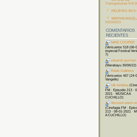
Transgresoras 6-8-2
RELIEVES SN 6-
WRP048 ANGEL
HOODOO
COMENTARIOS
RECIENTES
MIKE COOPER
(Vericuetos 518 (06-
especial Festival Ver
7)
eduardo guzman
(Marabayu 30/06/22)
Ràdio Gallinera
(Vericuetos 467 (24-
Vangelis)
silk bedding
(Cine
FM · Episodio 213 · 
2021 · MÚSICA A
CUCHILLO)
discount watch w
(Cinefagia FM · Epis
213 · 08-01-2021 · 
A CUCHILLO)