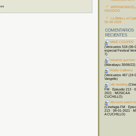
ces
WRP048 ANGEL
HOODOO
La Biblia y el Cal
05-08-2026
COMENTARIOS
RECIENTES
MIKE COOPER
(Vericuetos 518 (06-
especial Festival Ver
7)
eduardo guzman
(Marabayu 30/06/22)
Ràdio Gallinera
(Vericuetos 467 (24-
Vangelis)
silk bedding
(Cine
FM · Episodio 213 · 
2021 · MÚSICA A
CUCHILLO)
discount watch w
(Cinefagia FM · Epis
213 · 08-01-2021 · 
A CUCHILLO)