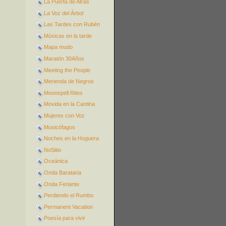
La Puerta de Atrás
La Voz del Árbol
Las Tardes con Rubén
Músicas en la tarde
Mapa mudo
Maratón 30Años
Meeting the People
Merienda de Negros
Moonspell Rites
Movida en la Cantina
Mujeres con Voz
Musicófagos
Noches en la Hoguera
NoSitio
Oceánica
Onda Barataria
Onda Feriante
Perdiendo el Rumbo
Permanent Vacation
Poesía para vivir