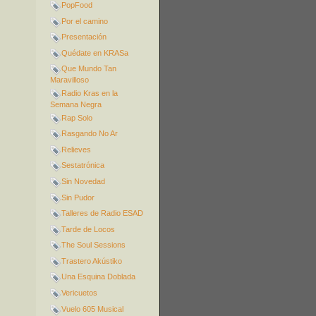
PopFood
Por el camino
Presentación
Quédate en KRASa
Que Mundo Tan
Maravilloso
Radio Kras en la
Semana Negra
Rap Solo
Rasgando No Ar
Relieves
Sestatrónica
Sin Novedad
Sin Pudor
Talleres de Radio ESAD
Tarde de Locos
The Soul Sessions
Trastero Akústiko
Una Esquina Doblada
Vericuetos
Vuelo 605 Musical