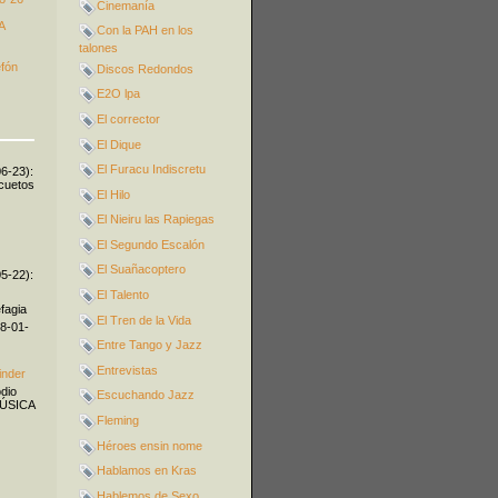
Cinemanía
A
Con la PAH en los
talones
efón
Discos Redondos
E2O lpa
El corrector
El Dique
El Furacu Indiscretu
06-23):
icuetos
El Hilo
El Nieiru las Rapiegas
El Segundo Escalón
El Suañacoptero
05-22):
El Talento
fagia
El Tren de la Vida
08-01-
Entre Tango y Jazz
Entrevistas
inder
odio
Escuchando Jazz
MÚSICA
Fleming
Héroes ensin nome
Hablamos en Kras
Hablemos de Sexo