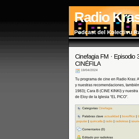
Radio Kra
Podcast del Kolectivu R
Cinefagia FM · Episodio
CINÉFILA
19/04/2024
Tu programa de cine en Radio Kras: Act
y nuestras recomendaciones, también 
1983); Cara B (CINE KINKI) y nuestra
de Eloy de la Iglesia “EL PICO”.
Categorias
Cinefagia
Palabras clave
actualidad
|
boxoffice
|
popular
|
quincalla
|
radio
|
radiokras
|
soun
Comentarios (0)
Editado por radiokras