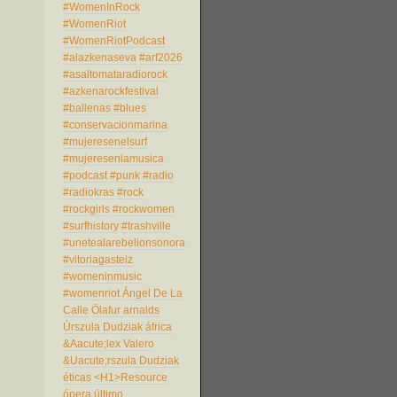
#WomenInRock
#WomenRiot
#WomenRiotPodcast
#alazkenaseva
#arf2026
#asaltomataradiorock
#azkenarockfestival
#ballenas
#blues
#conservacionmarina
#mujeresenelsurf
#mujeresenlamusica
#podcast
#punk
#radio
#radiokras
#rock
#rockgirls
#rockwomen
#surfhistory
#trashville
#unetealarebelionsonora
#vitoriagasteiz
#womeninmusic
#womenriot
Ángel De La
Calle
Ölafur arnalds
Úrszula Dudziak
áfrica
&Aacute;lex Valero
&Uacute;rszula Dudziak
éticas
<H1>Resource
ópera
último