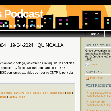
s Podcast
adiofónicu Asturianu
Inicio
 304 · 19-04-2024 · QUINCALLA
RADIO KRAS 10
Grupu de comunicac
alternativa fundáu na
de Xixón (Asturies) e
1985.
ualidad cinéfaga, los estrenos, la taquilla, las noticias
e-mail
seriéfilas. Clásicos No Tan Populares (EL PICO ·
SUBSCRIBE
 BSO con temas extraídos de nuestro CNTP, la película
RSS Feed
POST RECIENTE
SN Beata Dolore
bso
|
carab
|
cartelera
|
cine
|
clasico
|
eloy
|
iglesia
|
kinki
|
pico
|
Transgresoras 6-8-2
dtrack
|
taquilla
|
xixon
SN Nelly Bly
Transgresoras 6-8-2
RELIEVES SN 6-