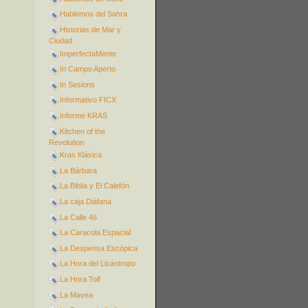
Hablemos del Sahra
Historias de Mar y
Ciudad
ImperfectaMente
In Campo Aperto
In Sesions
Informativo FICX
Informe KRAS
Kitchen of the
Revolution
Kras Klásica
La Bárbara
La Biblia y El Calefón
La caja Diáfana
La Calle 46
La Caracola Espacial
La Despensa Escópica
La Hora del Licántropo
La Hora Tolf
La Mavea