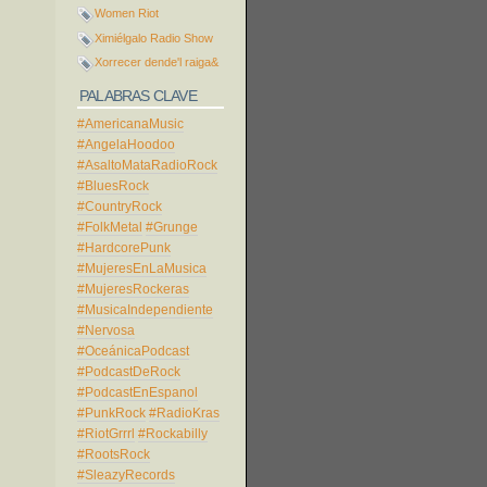
Women Riot
Ximiélgalo Radio Show
Xorrecer dende'l raiga&
PALABRAS CLAVE
#AmericanaMusic
#AngelaHoodoo
#AsaltoMataRadioRock
#BluesRock
#CountryRock
#FolkMetal
#Grunge
#HardcorePunk
#MujeresEnLaMusica
#MujeresRockeras
#MusicaIndependiente
#Nervosa
#OceánicaPodcast
#PodcastDeRock
#PodcastEnEspanol
#PunkRock
#RadioKras
#RiotGrrrl
#Rockabilly
#RootsRock
#SleazyRecords