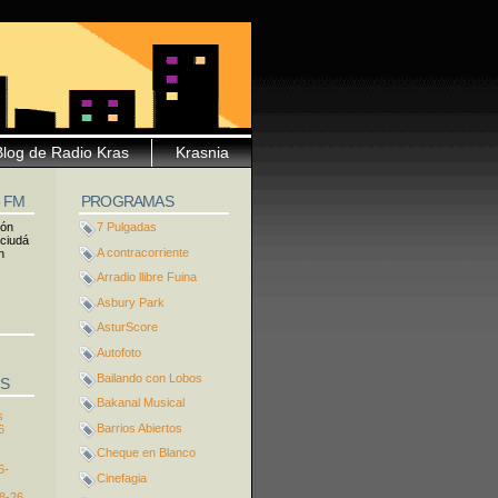
Blog de Radio Kras
Krasnia
5 FM
PROGRAMAS
ión
7 Pulgadas
 ciudá
A contracorriente
n
Arradio llibre Fuina
Asbury Park
AsturScore
Autofoto
Bailando con Lobos
S
Bakanal Musical
s
Barrios Abiertos
6
Cheque en Blanco
6-
Cinefagia
8-26