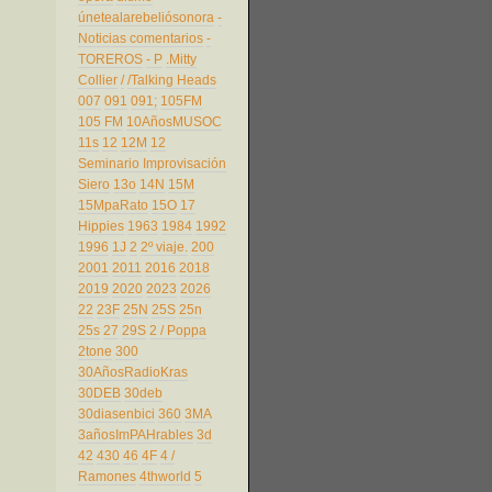
únetealarebeliósonora
-
Noticias comentarios
-
TOREROS
- P
.Mitty
Collier
/
/Talking Heads
007
091
091;
105FM
105 FM
10AñosMUSOC
11s
12
12M
12
Seminario Improvisación
Siero
13o
14N
15M
15MpaRato
15O
17
Hippies
1963
1984
1992
1996
1J
2
2º viaje.
200
2001
2011
2016
2018
2019
2020
2023
2026
22
23F
25N
25S
25n
25s
27
29S
2 / Poppa
2tone
300
30AñosRadioKras
30DEB
30deb
30diasenbici
360
3MA
3añosImPAHrables
3d
42
430
46
4F
4 /
Ramones
4thworld
5