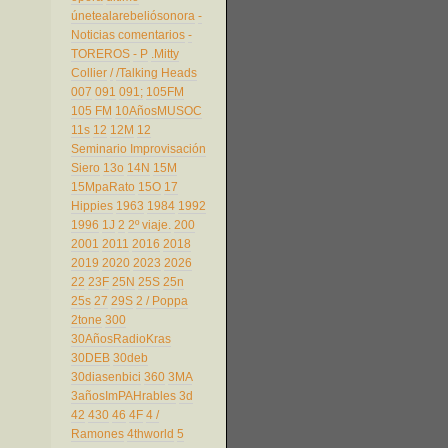
únetealarebeliósonora
-
Noticias comentarios
-
TOREROS
- P
.Mitty
Collier
/
/Talking Heads
007
091
091;
105FM
105 FM
10AñosMUSOC
11s
12
12M
12
Seminario Improvisación
Siero
13o
14N
15M
15MpaRato
15O
17
Hippies
1963
1984
1992
1996
1J
2
2º viaje.
200
2001
2011
2016
2018
2019
2020
2023
2026
22
23F
25N
25S
25n
25s
27
29S
2 / Poppa
2tone
300
30AñosRadioKras
30DEB
30deb
30diasenbici
360
3MA
3añosImPAHrables
3d
42
430
46
4F
4 /
Ramones
4thworld
5