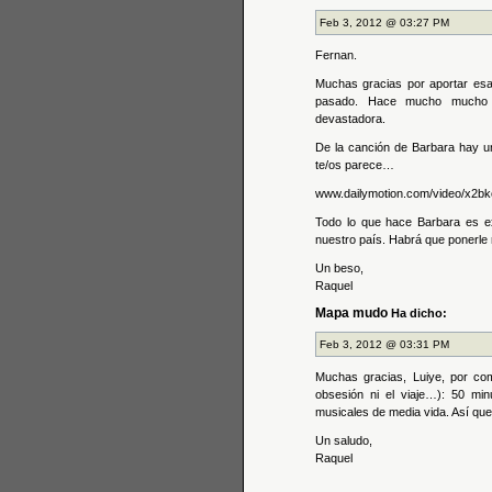
Feb 3, 2012 @ 03:27 PM
Fernan.
Muchas gracias por aportar esa
pasado. Hace mucho mucho t
devastadora.
De la canción de Barbara hay u
te/os parece…
www.dailymotion.com/video/x2bko
Todo lo que hace Barbara es ex
nuestro país. Habrá que ponerle
Un beso,
Raquel
Mapa mudo
Ha dicho:
Feb 3, 2012 @ 03:31 PM
Muchas gracias, Luiye, por comp
obsesión ni el viaje…): 50 mi
musicales de media vida. Así qu
Un saludo,
Raquel