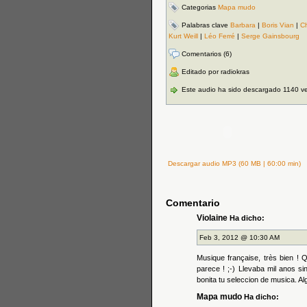
Categorias
Mapa mudo
Palabras clave
Barbara
|
Boris Vian
|
C
Kurt Weill
|
Léo Ferré
|
Serge Gainsbourg
Comentarios (6)
Editado por radiokras
Este audio ha sido descargado 1140 v
Descargar audio MP3 (60 MB | 60:00 min)
Comentario
Violaine
Ha dicho:
Feb 3, 2012 @ 10:30 AM
Musique française, très bien ! 
parece ! ;-) Llevaba mil anos si
bonita tu seleccion de musica. 
Mapa mudo
Ha dicho: