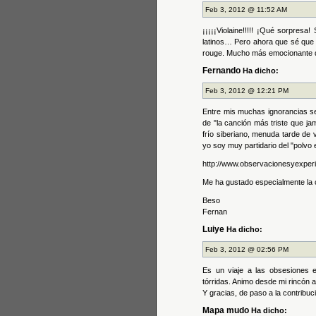
Feb 3, 2012 @ 11:52 AM
¡¡¡¡¡Violaine!!!!! ¡Qué sorpresa
latinos… Pero ahora que sé que e
rouge. Mucho más emocionante que
Fernando
Ha dicho:
Feb 3, 2012 @ 12:21 PM
Entre mis muchas ignorancias se
de "la canción más triste que ja
frío siberiano, menuda tarde de
yo soy muy partidario del "polvo
http://www.observacionesyexperi
Me ha gustado especialmente la 
Beso
Fernan
Luiye
Ha dicho:
Feb 3, 2012 @ 02:56 PM
Es un viaje a las obsesiones 
tórridas. Animo desde mi rincón a
Y gracias, de paso a la contribuc
Mapa mudo
Ha dicho: