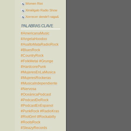
Women Riot
Ximiélgalo Radio Show
Xorrecer dende'l raiga&
PALABRAS CLAVE
#AmericanaMusic
#AngelaHoodoo
#AsaltoMataRadioRock
#BluesRock
#CountryRock
#FolkMetal
#Grunge
#HardcorePunk
#MujeresEnLaMusica
#MujeresRockeras
#MusicaIndependiente
#Nervosa
#OceánicaPodcast
#PodcastDeRock
#PodcastEnEspanol
#PunkRock
#RadioKras
#RiotGrrrl
#Rockabilly
#RootsRock
#SleazyRecords