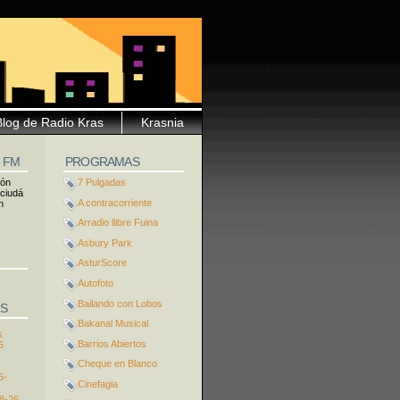
Blog de Radio Kras
Krasnia
5 FM
PROGRAMAS
ión
7 Pulgadas
 ciudá
A contracorriente
n
Arradio llibre Fuina
Asbury Park
AsturScore
Autofoto
Bailando con Lobos
S
Bakanal Musical
s
Barrios Abiertos
6
Cheque en Blanco
6-
Cinefagia
8-26