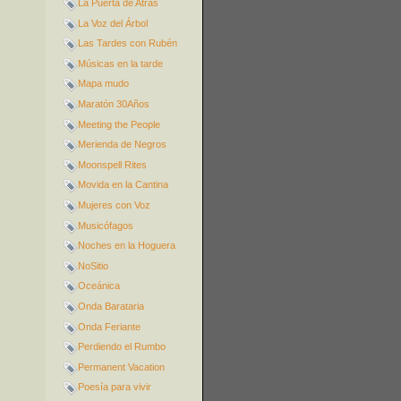
La Puerta de Atrás
La Voz del Árbol
Las Tardes con Rubén
Músicas en la tarde
Mapa mudo
Maratón 30Años
Meeting the People
Merienda de Negros
Moonspell Rites
Movida en la Cantina
Mujeres con Voz
Musicófagos
Noches en la Hoguera
NoSitio
Oceánica
Onda Barataria
Onda Feriante
Perdiendo el Rumbo
Permanent Vacation
Poesía para vivir