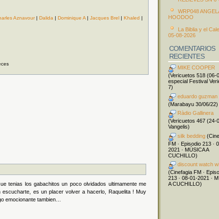
WRP048 ANGEL
HOODOO
harles Aznavour
|
Dalida
|
Dominique A
|
Jacques Brel
|
Khaled
|
La Biblia y el Cal
05-08-2026
COMENTARIOS
RECIENTES
eces
MIKE COOPER
(Vericuetos 518 (06-
especial Festival Ver
7)
eduardo guzman
(Marabayu 30/06/22)
Ràdio Gallinera
(Vericuetos 467 (24-
Vangelis)
silk bedding
(Cine
FM · Episodio 213 · 
2021 · MÚSICA A
CUCHILLO)
discount watch w
(Cinefagia FM · Epis
213 · 08-01-2021 · 
Que tenias los gabachitos un poco olvidados ultimamente me
A CUCHILLO)
n escucharte, es un placer volver a hacerlo, Raquelita ! Muy
Algo emocionante tambien…