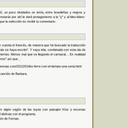
! Sí, un poco olvidados os tenía, entre brasileñas y negros y
starás por ahí le daré protagonismo a la "ç" y al bleu-blanc-
 la selección es recibir tu comentario.
 cuenta el francés, de manera que he buscado la traducción
más se haya escrito". Y vaya tela, combinada con esta ola de
 viernes. Menos mal que va llegando el carnaval… En realidad
 eres" así que…
encias.com/2012/01/leo-ferre-con-el-tiempo-una-seria.html
canción de Barbara.
en algún vagón de las tuyas con paisajes fríos y escenas
l disfrute con el programa.
ión de Fernan.