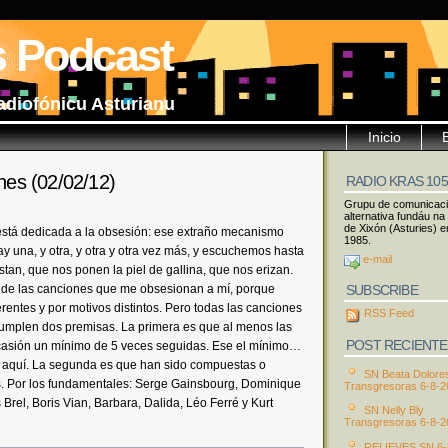
s Podcast
adiofónicu Asturianu
Inicio
es (02/02/12)
RADIO KRAS 10
Grupu de comunicac
alternativa fundáu na
de Xixón (Asturies) e
está dedicada a la obsesión: ese extraño mecanismo
1985.
y una, y otra, y otra y otra vez más, y escuchemos hasta
e-mail
tan, que nos ponen la piel de gallina, que nos erizan.
SUBSCRIBE
 de las canciones que me obsesionan a mí, porque
entes y por motivos distintos. Pero todas las canciones
RSS Feed
umplen dos premisas. La primera es que al menos las
POST RECIENTE
casión un mínimo de 5 veces seguidas. Ese el mínimo…
r aquí. La segunda es que han sido compuestas o
SN Beata Dolore
os. Por los fundamentales: Serge Gainsbourg, Dominique
Transgresoras 6-8-2
Brel, Boris Vian, Barbara, Dalida, Léo Ferré y Kurt
SN Nelly Bly
Transgresoras 6-8-2
RELIEVES SN 6-