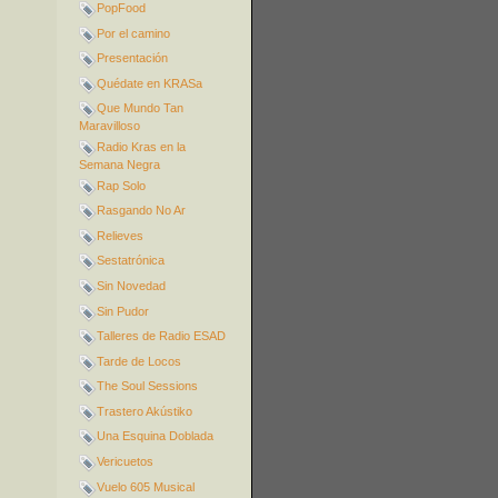
PopFood
Por el camino
Presentación
Quédate en KRASa
Que Mundo Tan
Maravilloso
Radio Kras en la
Semana Negra
Rap Solo
Rasgando No Ar
Relieves
Sestatrónica
Sin Novedad
Sin Pudor
Talleres de Radio ESAD
Tarde de Locos
The Soul Sessions
Trastero Akústiko
Una Esquina Doblada
Vericuetos
Vuelo 605 Musical