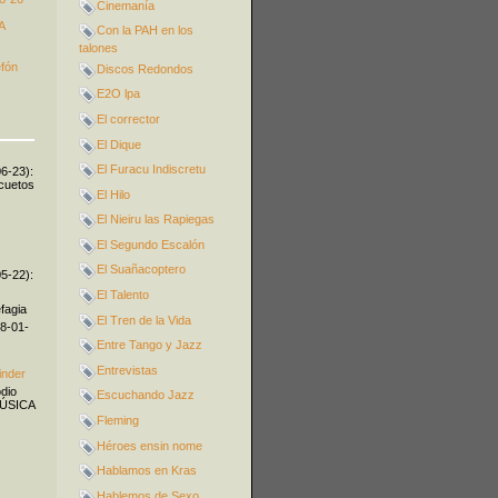
Cinemanía
A
Con la PAH en los
talones
efón
Discos Redondos
E2O lpa
El corrector
El Dique
El Furacu Indiscretu
06-23):
icuetos
El Hilo
El Nieiru las Rapiegas
El Segundo Escalón
El Suañacoptero
05-22):
El Talento
fagia
El Tren de la Vida
08-01-
Entre Tango y Jazz
Entrevistas
inder
odio
Escuchando Jazz
MÚSICA
Fleming
Héroes ensin nome
Hablamos en Kras
Hablemos de Sexo