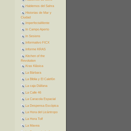
Hablemos del Sahra
Historias de Mar y
Ciudad
ImperfectaMente
In Campo Aperto
In Sesions
Informativo FICX
Informe KRAS
Kitchen of the
Revolution
Kras Klásica
La Bárbara
La Biblia y El Calefón
La caja Diáfana
La Calle 46
La Caracola Espacial
La Despensa Escópica
La Hora del Licántropo
La Hora Tolf
La Mavea