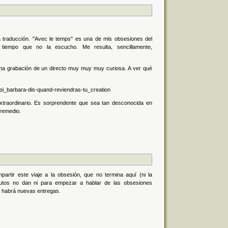
 traducción. "Avec le temps" es una de mis obsesiones del
iempo que no la escucho. Me resulta, sencillamente,
na grabación de un directo muy muy muy curiosa. A ver qué
i_barbara-dis-quand-reviendras-tu_creation
traordinario. Es sorprendente que sea tan desconocida en
 remedio.
artir este viaje a la obsesión, que no termina aquí (ni la
nutos no dan ni para empezar a hablar de las obsesiones
e habrá nuevas entregas.