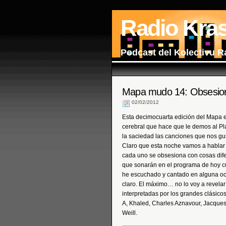
Radio Kra
Podcast del Kolectivu R
Mapa mudo 14: Obsesion
02/02/2012
Esta decimocuarta edición del Mapa 
cerebral que hace que le demos al Pla
la saciedad las canciones que nos gus
Claro que esta noche vamos a hablar
cada uno se obsesiona con cosas difer
que sonarán en el programa de hoy c
he escuchado y cantado en alguna o
claro. El máximo… no lo voy a revela
interpretadas por los grandes clásic
A, Khaled, Charles Aznavour, Jacques 
Weill.