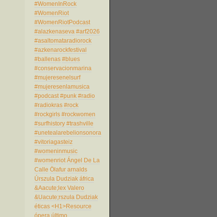
#WomenInRock
#WomenRiot
#WomenRiotPodcast
#alazkenaseva
#arf2026
#asaltomataradiorock
#azkenarockfestival
#ballenas
#blues
#conservacionmarina
#mujeresenelsurf
#mujeresenlamusica
#podcast
#punk
#radio
#radiokras
#rock
#rockgirls
#rockwomen
#surfhistory
#trashville
#unetealarebelionsonora
#vitoriagasteiz
#womeninmusic
#womenriot
Ángel De La
Calle
Ölafur arnalds
Úrszula Dudziak
áfrica
&Aacute;lex Valero
&Uacute;rszula Dudziak
éticas
<H1>Resource
ópera
último