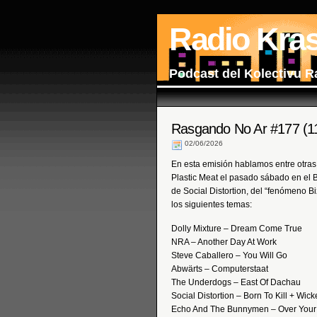
Radio Kra
Podcast del Kolectivu R
Rasgando No Ar #177 (1
02/06/2026
En esta emisión hablamos entre otras
Plastic Meat el pasado sábado en el B
de Social Distortion, del “fenómeno Bi
los siguientes temas:
Dolly Mixture – Dream Come True
NRA – Another Day At Work
Steve Caballero – You Will Go
Abwärts – Computerstaat
The Underdogs – East Of Dachau
Social Distortion – Born To Kill + Wi
Echo And The Bunnymen – Over Your