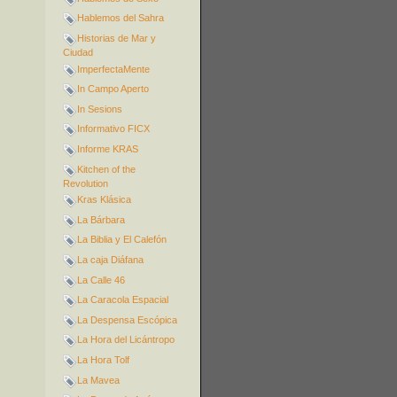
Hablemos del Sahra
Historias de Mar y
Ciudad
ImperfectaMente
In Campo Aperto
In Sesions
Informativo FICX
Informe KRAS
Kitchen of the
Revolution
Kras Klásica
La Bárbara
La Biblia y El Calefón
La caja Diáfana
La Calle 46
La Caracola Espacial
La Despensa Escópica
La Hora del Licántropo
La Hora Tolf
La Mavea