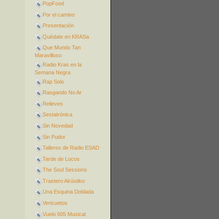
PopFood
Por el camino
Presentación
Quédate en KRASa
Que Mundo Tan
Maravilloso
Radio Kras en la
Semana Negra
Rap Solo
Rasgando No Ar
Relieves
Sestatrónica
Sin Novedad
Sin Pudor
Talleres de Radio ESAD
Tarde de Locos
The Soul Sessions
Trastero Akústiko
Una Esquina Doblada
Vericuetos
Vuelo 605 Musical