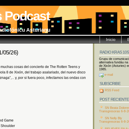
s Podcast
adiofónicu Asturianu
Inicio
1/05/26)
RADIO KRAS 10
Grupu de comunicac
alternativa fundáu na
de Xixón (Asturies) e
 muchas cosas del concierto de The Rotten Teens y
1985.
ola 8 de Xixón, del trabajo asalariado, del nuevo disco
e-mail
znaga”,... y, por si fuera poco, infectamos las ondas con
SUBSCRIBE
RSS Feed
POST RECIENTE
SN Beata Dolore
Transgresoras 6-8-2
SN Nelly Bly
cked Game
Transgresoras 6-8-2
 Shoulder
RELIEVES SN 6-