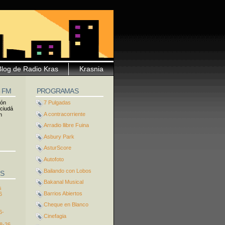
Blog de Radio Kras
Krasnia
5 FM
PROGRAMAS
ión
7 Pulgadas
 ciudá
A contracorriente
n
Arradio llibre Fuina
Asbury Park
AsturScore
Autofoto
Bailando con Lobos
S
Bakanal Musical
s
Barrios Abiertos
6
Cheque en Blanco
6-
Cinefagia
8-26