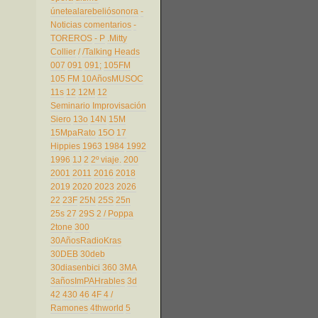
únetealarebeliósonora
-
Noticias comentarios
-
TOREROS
- P
.Mitty
Collier
/
/Talking Heads
007
091
091;
105FM
105 FM
10AñosMUSOC
11s
12
12M
12
Seminario Improvisación
Siero
13o
14N
15M
15MpaRato
15O
17
Hippies
1963
1984
1992
1996
1J
2
2º viaje.
200
2001
2011
2016
2018
2019
2020
2023
2026
22
23F
25N
25S
25n
25s
27
29S
2 / Poppa
2tone
300
30AñosRadioKras
30DEB
30deb
30diasenbici
360
3MA
3añosImPAHrables
3d
42
430
46
4F
4 /
Ramones
4thworld
5