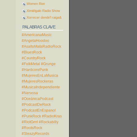
Women Riot
Ximiélgalo Radio Show
Xorrecer dende'l raiga&
PALABRAS CLAVE
#AmericanaMusic
#AngelaHoodoo
#AsaltoMataRadioRock
#BluesRock
#CountryRock
#FolkMetal
#Grunge
#HardcorePunk
#MujeresEnLaMusica
#MujeresRockeras
#MusicaIndependiente
#Nervosa
#OceánicaPodcast
#PodcastDeRock
#PodcastEnEspanol
#PunkRock
#RadioKras
#RiotGrrrl
#Rockabilly
#RootsRock
#SleazyRecords