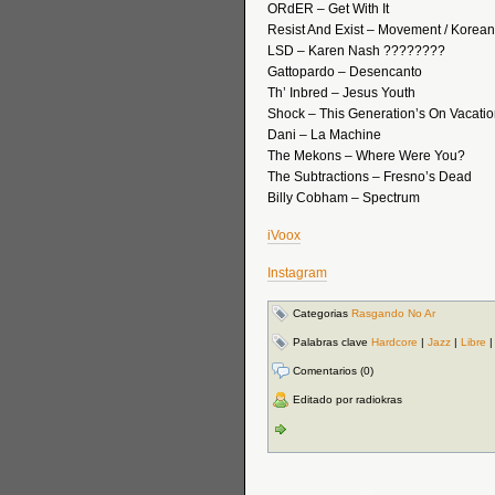
ORdER – Get With It
Resist And Exist – Movement / Korean
LSD – Karen Nash ????????
Gattopardo – Desencanto
Th’ Inbred – Jesus Youth
Shock – This Generation’s On Vacati
Dani – La Machine
The Mekons – Where Were You?
The Subtractions – Fresno’s Dead
Billy Cobham – Spectrum
iVoox
Instagram
Categorias
Rasgando No Ar
Palabras clave
Hardcore
|
Jazz
|
Libre
Comentarios (0)
Editado por radiokras