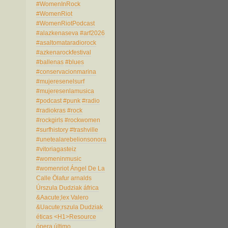
#WomenInRock
#WomenRiot
#WomenRiotPodcast
#alazkenaseva
#arf2026
#asaltomataradiorock
#azkenarockfestival
#ballenas
#blues
#conservacionmarina
#mujeresenelsurf
#mujeresenlamusica
#podcast
#punk
#radio
#radiokras
#rock
#rockgirls
#rockwomen
#surfhistory
#trashville
#unetealarebelionsonora
#vitoriagasteiz
#womeninmusic
#womenriot
Ángel De La
Calle
Ölafur arnalds
Úrszula Dudziak
áfrica
&Aacute;lex Valero
&Uacute;rszula Dudziak
éticas
<H1>Resource
ópera
último