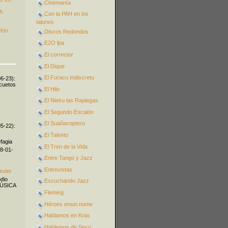
Cinemanía
A
Con la PAH en los
talones
efón
Discos Redondos
E2O lpa
El corrector
El Dique
El Furacu Indiscretu
06-23):
icuetos
El Hilo
El Nieiru las Rapiegas
El Segundo Escalón
El Suañacoptero
05-22):
El Talento
fagia
El Tren de la Vida
08-01-
Entre Tango y Jazz
Entrevistas
inder
odio
Escuchando Jazz
MÚSICA
Fleming
Héroes ensin nome
Hablamos en Kras
Hablemos de Sexo