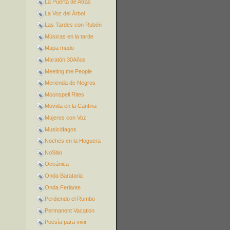
La Puerta de Atrás
La Voz del Árbol
Las Tardes con Rubén
Músicas en la tarde
Mapa mudo
Maratón 30Años
Meeting the People
Merienda de Negros
Moonspell Rites
Movida en la Cantina
Mujeres con Voz
Musicófagos
Noches en la Hoguera
NoSitio
Oceánica
Onda Barataria
Onda Feriante
Perdiendo el Rumbo
Permanent Vacation
Poesía para vivir