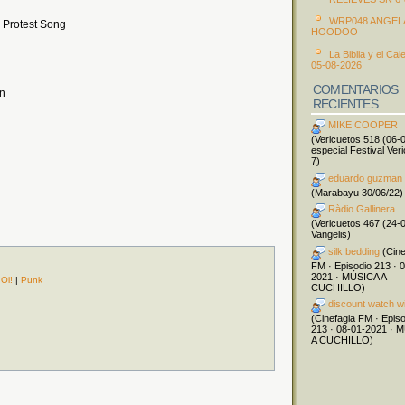
WRP048 ANGEL
 Protest Song
HOODOO
La Biblia y el Cal
05-08-2026
COMENTARIOS
on
RECIENTES
MIKE COOPER
(Vericuetos 518 (06-
especial Festival Ver
7)
eduardo guzman
(Marabayu 30/06/22)
Ràdio Gallinera
(Vericuetos 467 (24-
Vangelis)
silk bedding
(Cine
FM · Episodio 213 · 
2021 · MÚSICA A
|
Oi!
|
Punk
CUCHILLO)
discount watch w
(Cinefagia FM · Epis
213 · 08-01-2021 · 
A CUCHILLO)