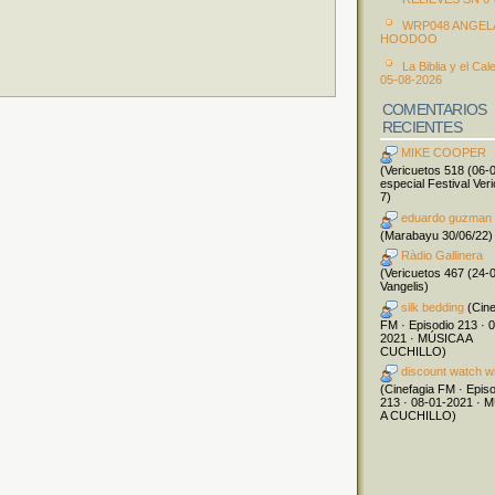
WRP048 ANGEL
HOODOO
La Biblia y el Cal
05-08-2026
COMENTARIOS
RECIENTES
MIKE COOPER
(Vericuetos 518 (06-
especial Festival Ver
7)
eduardo guzman
(Marabayu 30/06/22)
Ràdio Gallinera
(Vericuetos 467 (24-
Vangelis)
silk bedding
(Cine
FM · Episodio 213 · 
2021 · MÚSICA A
CUCHILLO)
discount watch w
(Cinefagia FM · Epis
213 · 08-01-2021 · 
A CUCHILLO)