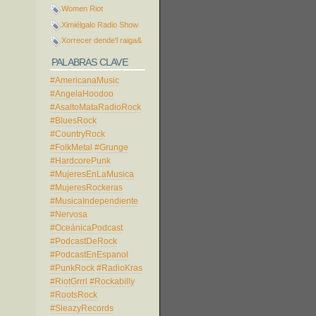
Women Riot
Ximiélgalo Radio Show
Xorrecer dende'l raiga&
PALABRAS CLAVE
#AmericanaMusic
#AngelaHoodoo
#AsaltoMataRadioRock
#BluesRock
#CountryRock
#FolkMetal
#Grunge
#HardcorePunk
#MujeresEnLaMusica
#MujeresRockeras
#MusicaIndependiente
#Nervosa
#OceánicaPodcast
#PodcastDeRock
#PodcastEnEspanol
#PunkRock
#RadioKras
#RiotGrrrl
#Rockabilly
#RootsRock
#SleazyRecords