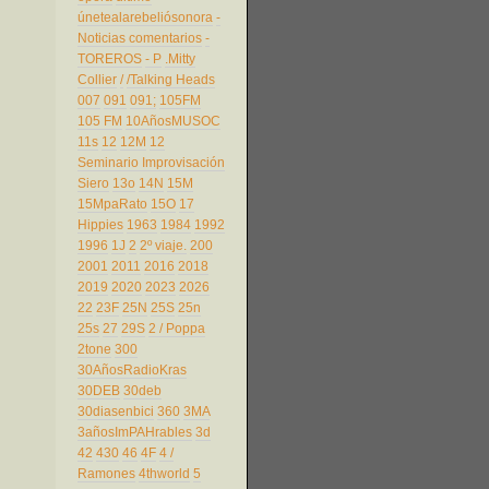
únetealarebeliósonora
-
Noticias comentarios
-
TOREROS
- P
.Mitty
Collier
/
/Talking Heads
007
091
091;
105FM
105 FM
10AñosMUSOC
11s
12
12M
12
Seminario Improvisación
Siero
13o
14N
15M
15MpaRato
15O
17
Hippies
1963
1984
1992
1996
1J
2
2º viaje.
200
2001
2011
2016
2018
2019
2020
2023
2026
22
23F
25N
25S
25n
25s
27
29S
2 / Poppa
2tone
300
30AñosRadioKras
30DEB
30deb
30diasenbici
360
3MA
3añosImPAHrables
3d
42
430
46
4F
4 /
Ramones
4thworld
5