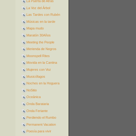
La Puerta de Atrás
La Voz del Árbol
Las Tardes con Rubén
Músicas en la tarde
Mapa mudo
Maratón 30Años
Meeting the People
Merienda de Negros
Moonspell Rites
Movida en la Cantina
Mujeres con Voz
Musicófagos
Noches en la Hoguera
NoSitio
Oceánica
Onda Barataria
Onda Feriante
Perdiendo el Rumbo
Permanent Vacation
Poesía para vivir