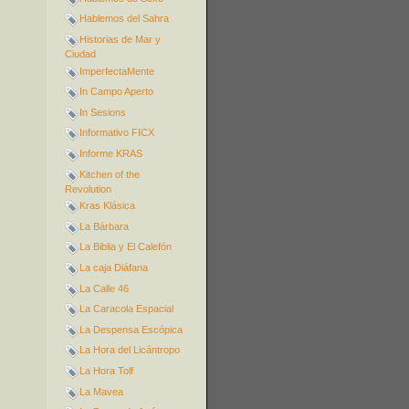
Hablemos del Sahra
Historias de Mar y
Ciudad
ImperfectaMente
In Campo Aperto
In Sesions
Informativo FICX
Informe KRAS
Kitchen of the
Revolution
Kras Klásica
La Bárbara
La Biblia y El Calefón
La caja Diáfana
La Calle 46
La Caracola Espacial
La Despensa Escópica
La Hora del Licántropo
La Hora Tolf
La Mavea