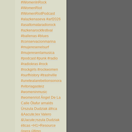
#WomenInRock
#WomenRiot
#WomenRiotPodcast
#alazkenaseva
#arf2026
#asaltomataradiorock
#azkenarockfestival
#ballenas
#blues
#conservacionmarina
#mujeresenelsurf
#mujeresenlamusica
#podcast
#punk
#radio
#radiokras
#rock
#rockgirls
#rockwomen
#surfhistory
#trashville
#unetealarebelionsonora
#vitoriagasteiz
#womeninmusic
#womenriot
Ángel De La
Calle
Ölafur arnalds
Úrszula Dudziak
áfrica
&Aacute;lex Valero
&Uacute;rszula Dudziak
éticas
<H1>Resource
ópera
último