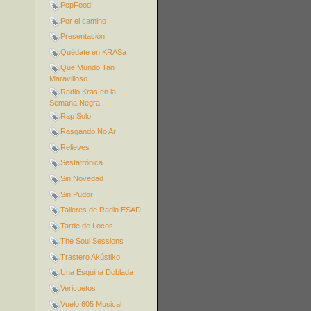
PopFood
Por el camino
Presentación
Quédate en KRASa
Que Mundo Tan
Maravilloso
Radio Kras en la
Semana Negra
Rap Solo
Rasgando No Ar
Relieves
Sestatrónica
Sin Novedad
Sin Pudor
Talleres de Radio ESAD
Tarde de Locos
The Soul Sessions
Trastero Akústiko
Una Esquina Doblada
Vericuetos
Vuelo 605 Musical