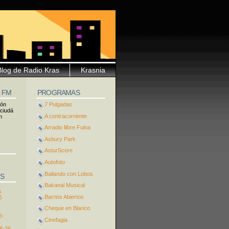
Blog de Radio Kras
Krasnia
5 FM
PROGRAMAS
ión
7 Pulgadas
 ciudá
A contracorriente
n
Arradio llibre Fuina
Asbury Park
AsturScore
Autofoto
Bailando con Lobos
S
Bakanal Musical
s
Barrios Abiertos
6
Cheque en Blanco
6-
Cinefagia
8-26