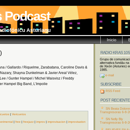
s Podcast
adiofónicu Asturianu
Inicio
)
RADIO KRAS 10
Grupu de comunicac
alternativa fundáu na
de Xixón (Asturies) e
ana / Gallardo / Riquelme, Zarabatana, Caroline Davis &
1985.
Nazary, Shayna Dunkelman & Javier Areal Vélez,
e-mail
Lee / Gunter Hampel / Michel Waisvisz / Freddy
SUBSCRIBE
r Hampel Big Band, L’Impolie
RSS Feed
POST RECIENTE
SN Beata Dolore
Transgresoras 6-8-2
icuetos
|
Vericuetos
SN Nelly Bly
erimental
|
free
|
freejazz
|
improv
|
improvisacion
|
improvisation
Transgresoras 6-8-2
RELIEVES SN 6-