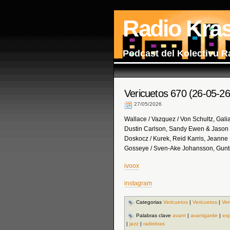
Radio Kra
Podcast del Kolectivu R
Vericuetos 670 (26-05-26
27/05/2026
Wallace / Vazquez / Von Schultz, Gali
Dustin Carlson, Sandy Ewen & Jason 
Doskocz / Kurek, Reid Karris, Jeanne 
Gosseye / Sven-Ake Johansson, Gunte
ivoox
instagram
Categorias
Vericuetos
|
Vericuetos
|
Ver
Palabras clave
avant
|
avantgarde
|
exp
|
jazz
|
radiokras