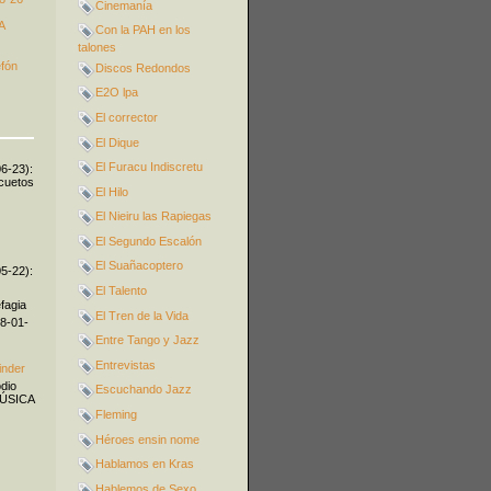
Cinemanía
A
Con la PAH en los
talones
efón
Discos Redondos
E2O lpa
El corrector
El Dique
El Furacu Indiscretu
06-23):
icuetos
El Hilo
El Nieiru las Rapiegas
El Segundo Escalón
El Suañacoptero
05-22):
El Talento
fagia
El Tren de la Vida
08-01-
Entre Tango y Jazz
Entrevistas
inder
odio
Escuchando Jazz
MÚSICA
Fleming
Héroes ensin nome
Hablamos en Kras
Hablemos de Sexo