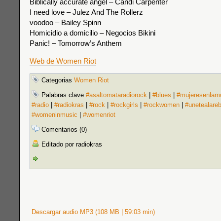
Biblically accurate angel – Candi Carpenter
I need love – Julez And The Rollerz
voodoo – Bailey Spinn
Homicidio a domicilio – Negocios Bikini
Panic! – Tomorrow’s Anthem
Web de Women Riot
Categorias
Women Riot
Palabras clave
#asaltomataradiorock
|
#blues
|
#mujeresenlam
#radio
|
#radiokras
|
#rock
|
#rockgirls
|
#rockwomen
|
#unetealare
#womeninmusic
|
#womenriot
Comentarios (0)
Editado por radiokras
Descargar audio MP3 (108 MB | 59:03 min)