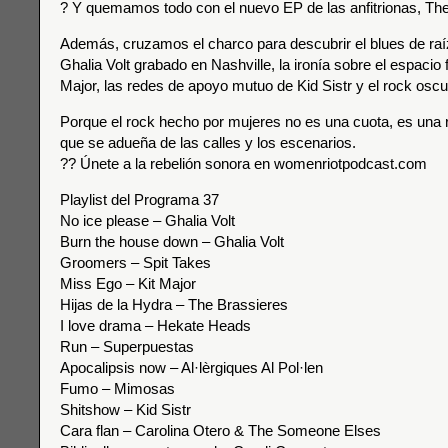
? Y quemamos todo con el nuevo EP de las anfitrionas, The
Además, cruzamos el charco para descubrir el blues de raíz
Ghalia Volt grabado en Nashville, la ironía sobre el espacio
Major, las redes de apoyo mutuo de Kid Sistr y el rock oscu
Porque el rock hecho por mujeres no es una cuota, es una r
que se adueña de las calles y los escenarios.
?? Únete a la rebelión sonora en womenriotpodcast.com
Playlist del Programa 37
No ice please – Ghalia Volt
Burn the house down – Ghalia Volt
Groomers – Spit Takes
Miss Ego – Kit Major
Hijas de la Hydra – The Brassieres
I love drama – Hekate Heads
Run – Superpuestas
Apocalipsis now – Al·lèrgiques Al Pol·len
Fumo – Mimosas
Shitshow – Kid Sistr
Cara flan – Carolina Otero & The Someone Elses