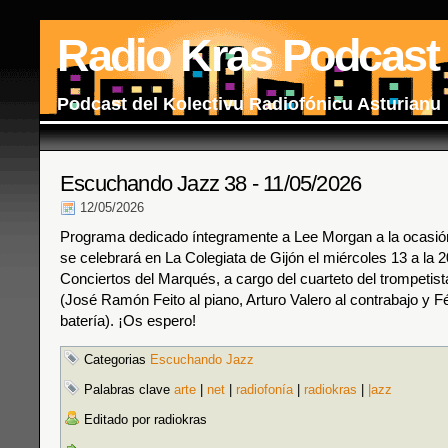
Radio Kras Podcast
Podcast del Kolectivu Radiofónicu Asturianu
Escuchando Jazz 38 - 11/05/2026
12/05/2026
Programa dedicado íntegramente a Lee Morgan a la ocasión
se celebrará en La Colegiata de Gijón el miércoles 13 a la 2
Conciertos del Marqués, a cargo del cuarteto del trompetist
(José Ramón Feito al piano, Arturo Valero al contrabajo y Fé
batería). ¡Os espero!
Categorias
Escuchando Jazz
Palabras clave
arte
|
net
|
radiofonía
|
radiokras
|
|azz
Editado por radiokras